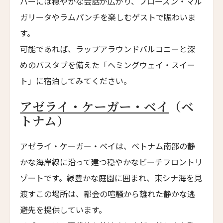
バーには穏やかな会話が広がり、フローズン・マル
Younch Hotel Xi'an
ガリータやラムパンチを楽しむゲストで賑わいま
ホテル長楽館
す。
Hotel Chourakukan
可能であれば、ラップアラウンドバルコニーと深
フォションホテル京都
めのバスタブを備えた「ヘミングウェイ・スイー
Fauchon L’Hotel Kyoto
ト」に宿泊してみてください。
ホテル・エクラ・北京
アゼライ・ケーガー・ベイ
（ベ
Hotel Éclat Beijing
トナム）
イントゥ・ホテル・チビ
INTO Hotel Chibi
アゼライ・ケーガー・ベイは、ベトナム南部の静
カイプー・オン・ザ・リーフ
かな海岸線に沿って建つ穏やかなビーチフロントリ
Kaipuu on the Reef
ゾートです。緑豊かな庭園に囲まれ、東シナ海を見
ザ・ドーン・ラグジュアリーホテル
渡すこの場所は、都会の喧騒から離れた静かな逃
The Dawn Luxury Hotel
避先を提供しています。
ホテル・レ・アルミュール