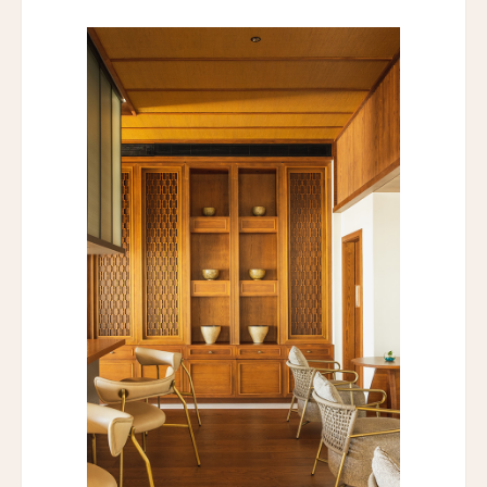
カーネロス・リゾート＆スパ
Carneros Resort and Spa
ヴィラ・ベルーノ ホテル＆スパ
Villa Beluno Hotel & Spa
コレントソレイク＆リバーホテル
Correntoso Lake & River Hotel
カサ・デ・ウコ ヴィンヤーズ＆ワインリゾート
Casa de Uco Vineyards & Wine Resort
カサ・ルシア
Casa Lucia
ケノア・エクスクルーシブ・ビーチ・スパ & リゾ
ート
Kenoa - Exclusive Beach Spa & Resort
エミリアーノ・サンパウロ