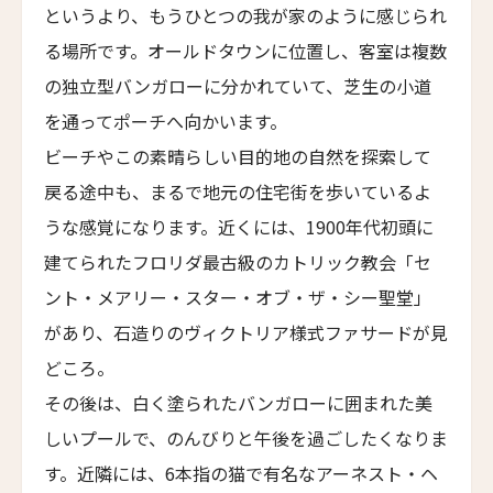
Parkhotel Egerner Höfe
というより、もうひとつの我が家のように感じられ
る場所です。オールドタウンに位置し、客室は複数
カブ・ホテル・ロードス
Cabu Hotel Rhodes
の独立型バンガローに分かれていて、芝生の小道
を通ってポーチへ向かいます。
メゾン・モーブリュイユ
Maison Maubreuil
ビーチやこの素晴らしい目的地の自然を探索して
戻る途中も、まるで地元の住宅街を歩いているよ
グランド・パレス・ブルノ
Grand Palace Brno
うな感覚になります。近くには、1900年代初頭に
建てられたフロリダ最古級のカトリック教会「セ
アッシュダウン・パーク・ホテル&カントリークラ
ブ
ント・メアリー・スター・オブ・ザ・シー聖堂」
Ashdown Park Hotel & Country Club
があり、石造りのヴィクトリア様式ファサードが見
アレクサンダー・ハウス・アンド・ユートピア・ス
どころ。
パ
その後は、白く塗られたバンガローに囲まれた美
Alexander House & Utopia Spa
しいプールで、のんびりと午後を過ごしたくなりま
ザ・ランドマーク・ロードス・ヴィラズ＆スパ
す。近隣には、6本指の猫で有名なアーネスト・ヘ
The Landmark Rhodes Villas & Spa, Greece