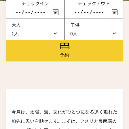
チェックイン
チェックアウト
滞在したいホテル名を入力してください
大人
子供
ワン・ジーティー・グランド・ケイマン
ONE GT Grand Cayman
1人
0人
1人
0人
ザ・キャベンディッシュ・ロンドン
The Cavendish Hotel
2人
1人
予約
ザ・バウアー
3人
2人
The Bower
4人
3人
ラ・ヴァリーズ・ロス・カボス
La Valise Los Cabos
5人
4人
ネマ・デザイン・ホテル＆スパ
6人
5人
NEMA Design Hotel & Spa
今月は、太陽、海、文化がひとつになる遠く離れた
カステル・ボー・サイト
7人
6人
旅先に思いを馳せます。まずは、アメリカ最南端の
Castel Beau Site