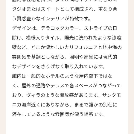
タジオまたはスイートとして構成され、重なり合
トーテム・マドリード
TÓTEM Madrid
う質感豊かなインテリアが特徴です。
デザインは、テラコッタカラー、ストライプの日
ザ・プリンシパル・マドリード・ホテル
The Principal Madrid Hotel
除け、模様入りタイル、陽光に洗われたような漆喰
壁など、どこか懐かしいカリフォルニアと地中海の
ホテル ウニコ マドリード
Hotel Único Madrid
雰囲気を基調としながら、照明や家具には現代的
なデザインをさりげなく取り入れています。
ホテル・アーバン・マドリード
Hotel Urban Madrid
館内は一般的なホテルのような屋内廊下ではな
く、屋外の通路やテラスで各スペースがつながって
エル・ホテル
L’Hotel
おり、ヴィラのような開放感があります。サンタモ
ル・ナルシス・ブラン・ホテル＆スパ
ニカ海岸近くにありながら、まるで誰かの別荘に
Le Narcisse Blanc Hôtel & Spa
滞在しているような雰囲気が漂う場所です。
ホテル・サン・レジス
Hôtel San Régis