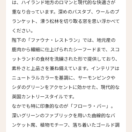
は、ハイランド地方のロマンと現代的な快適さが
ザ・パソナ ネイチャーバース・リトリート
THE PASONA Natureverse Retreat
19人
18人
重なり合っています。深めのバスタブ、ウールのブ
ランケット、漂う松林を切り取る窓を思い浮かべて
マストロヤンニ・ルレ
Mastrojanni Relais
ください。
階下の「ファウナ・レストラン」では、地元産の
ミー・カボ
ME Cabo
鹿肉から繊細に仕上げられたシーフードまで、スコ
シャンハイ・ムー・ショウ・ジュージン・ホテル
ットランドの食材を洗練された形で提供しており、
Shanghai Muh Shoou Zhujing Hotel
素朴さと上品さを兼ね備えています。インテリアは
ザ・スパイア・ホテル
ニュートラルカラーを基調に、サーモンピンクや
The Spire Hotel
シダのグリーンをアクセントに効かせた、現代的な
ヨーロッパ・パレス
英国カントリースタイルです。
Europa Palace
なかでも特に印象的なのが「フローラ・バー」。
ザ・エヴレン
深いグリーンのファブリックを用いた曲線的なバ
The Evren
ンケット席、植物モチーフ、落ち着いたゴールド調