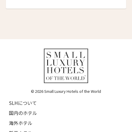
ホテル・ノーマン・パリ
Hotel Norman Paris
グランド・パワーズ
Grand Powers
グランド・ホテル・デュ・パレ・ロワイヤル
Grand Hôtel du Palais Royal
シャトー・デ・フルール
Chateau des Fleurs
ザ・エジソン・ジョージタウン
The Edison George Town
© 2026 Small Luxury Hotels of the World
ヴィラヘヴン・リゾート・モルディブ
SLHについて
Villa Haven Resort Maldives
国内のホテル
アマヤ
海外ホテル
Amaya