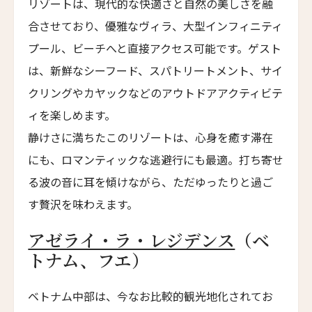
リゾートは、現代的な快適さと自然の美しさを融
Hotel Les Armures
合させており、優雅なヴィラ、大型インフィニティ
チョウシュイ・ヴィラ
プール、ビーチへと直接アクセス可能です。ゲスト
Qiushui Villa
は、新鮮なシーフード、スパトリートメント、サイ
レイクビュー・ホテル・ユロンワン
クリングやカヤックなどのアウトドアアクティビテ
Lakeview Hotel Yulongwan Kunming
ィを楽しめます。
ザ・ハンユウ・ガーデン・リザーブ・スージョウ
静けさに満ちたこのリゾートは、心身を癒す滞在
The Hanyu Garden Reserve Suzhou
にも、ロマンティックな逃避行にも最適。打ち寄せ
ザ・スコータイ・シャンハイ
る波の音に耳を傾けながら、ただゆったりと過ご
The Sukhothai Shanghai
す贅沢を味わえます。
ニュー・ジンリー・ホテル
New Jingli Hotel
アゼライ・ラ・レジデンス
（ベ
ジー・ユン・シュアン・チン・リゾート＆スパ
トナム、フエ）
Zi Yun Xuan Qing Resort & Spa
ベトナム中部は、今なお比較的観光地化されてお
ザ・ムーン・マンション