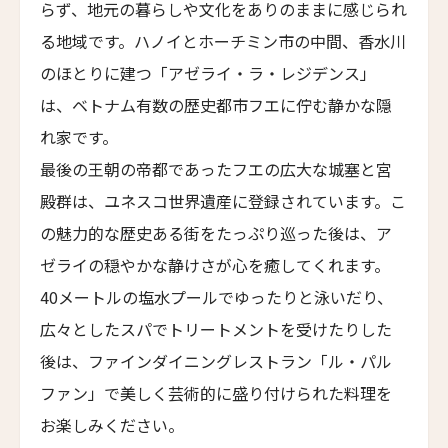
The Moon Mansion
らず、地元の暮らしや文化をありのままに感じられ
る地域です。ハノイとホーチミン市の中間、香水川
ファン・イェン・36・ホテル
HUANG YAN 36 Hotel
のほとりに建つ「アゼライ・ラ・レジデンス」
は、ベトナム有数の歴史都市フエに佇む静かな隠
ヤンバイ・ヴィラ
Yanbai Villa
れ家です。
最後の王朝の帝都であったフエの広大な城塞と宮
ジャンガラ・ドンファン
Jangala Dunhuang
殿群は、ユネスコ世界遺産に登録されています。こ
の魅力的な歴史ある街をたっぷり巡った後は、ア
LNホテル・ファイブ
LN Hotel Five
ゼライの穏やかな静けさが心を癒してくれます。
カイプー・ベルフリー
40メートルの塩水プールでゆったりと泳いだり、
Kaipuu Belfry
広々としたスパでトリートメントを受けたりした
ザ・バッテリー
後は、ファインダイニングレストラン「ル・パル
The Battery
ファン」で美しく芸術的に盛り付けられた料理を
サウスブリッジ・ナパ・バレー
お楽しみください。
Southbridge Napa Valley