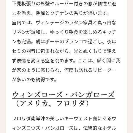
下見板張りの外壁やルーバー付きの窓が個性と魅
Lighthouse Hotel
力を添え、潮風とクチナシの香りが漂います。
エラズ・コテージズ
室内では、ヴィンテージのラタン家具と真っ白な
Ella's Cottages
リネンが調和し、ゆっくり朝食を楽しめるキッチ
リドリー・ハウス
ンも完備。朝はポーチのブランコで過ごし、夜は
Ridley House
セミの羽音に包まれながら、光とぬくもりで絶え
アゼライ・ケーガー・ベイ
ず表情を変える空を眺めます。ここは、瞬く間に我
Azerai Ke Ga Bay
が家のように感じられ、何度も訪れるリピーター
アゼライ・ラ・レジデンス・フエ
が多いのも納得です。
Azerai La Residence
サンタ・ボカ
ウィンズローズ・バンガローズ
Santa Boka
（アメリカ、フロリダ）
ホテル・ベルクレア
フロリダ南岸沖の美しいキーウェスト島にあるウ
Hotel Belleclaire
ィンズロウズ・バンガローズは、伝統的なホテル
パークホテル・エーゲルナー・ヘーフェ