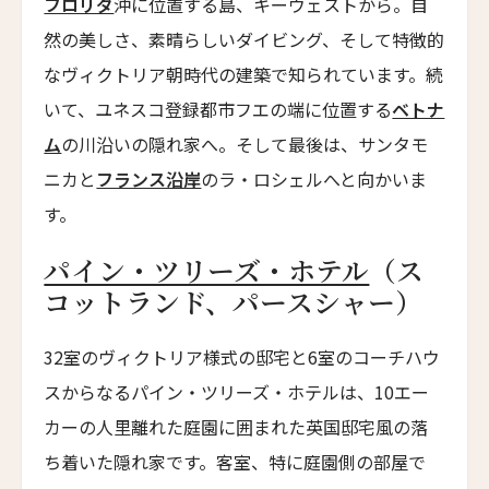
8人
7人
フロリダ
沖に位置する島、キーウェストから。自
ザ・グレース
然の美しさ、素晴らしいダイビング、そして特徴的
The Grace
9人
8人
なヴィクトリア朝時代の建築で知られています。続
ムンドゥク・キャビンズ・バイ・デサ・ハイ
10人
9人
いて、ユネスコ登録都市フエの端に位置する
ベトナ
Munduk Cabins by Desa Hay
ム
の川沿いの隠れ家へ。そして最後は、サンタモ
11人
10人
シーナ・ヴィラ・マティルデ
ニカと
フランス沿岸
のラ・ロシェルへと向かいま
Sina Villa Matilde
12人
11人
す。
ザボラ・エステート
13人
12人
Zabola Estate
パイン・ツリーズ・ホテル
（ス
14人
13人
ル・ヌメロ3・バイ・シャンパーニュ・ティエノー
コットランド、パースシャー）
Le N°3 by Champagne Thiénot
15人
14人
32室のヴィクトリア様式の邸宅と6室のコーチハウ
トルフフス・リトリート
16人
15人
Torfhús Retreat
スからなるパイン・ツリーズ・ホテルは、10エー
カーの人里離れた庭園に囲まれた英国邸宅風の落
ルチャン・ナン・リトリート
17人
16人
Lchang Nang Retreat
ち着いた隠れ家です。客室、特に庭園側の部屋で
18人
17人