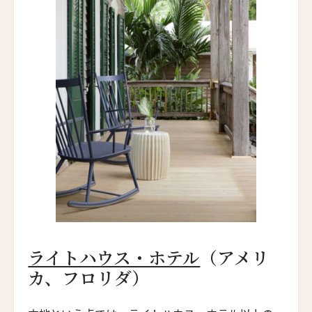
ハンジョウ・ムーショウ・シーシー・ホテル
Hangzhou Muh Shoou Xixi Hotel
ユイテュン・マンション
YiuTeung Mansion
ニュースレター登録
ポッケイ・ホテル・シャオシン
POKKEI Hotel Shaoxing
リーウ・ハウス
名前（ローマ字）
*
Leeu House
ル・カルティエ・フランセ
Le Quartier Français
First
Last
ザ・フェザーズ・ホテル
名前 （漢字）
The Feathers Hotel
ライトハウス・ホテル
（アメリ
川奈ホテルゴルフコース
カ、フロリダ）
First
Last
Kawana Hotel & Golf Course
Eメール
*