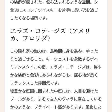
スマック マチュピチュ ホテル
の装飾が廃された、包み込まれるような空間。夕
SUMAQ Machu Picchu Hotel
食後にスコッチウイスキーを片手に長い夜を過ご
アートホテル リポーゾ
したくなる場所です。
Art Hotel Riposo
エラズ・コテージズ
（アメリ
ウエスト ベイ クラブ
カ、フロリダ）
West Bay Club
ラ・コラリーナ・アイランド・ハウス
この隠れ家の魅力は、島時間に身を委ね、ゆった
La Coralina Island House
りと過ごせること。キーウェストを象徴するボヘ
コンヴェント・フランチェスカーノ
ミアンスタイルの宿、エラズ・コテージズは、鮮や
Convento Francescano
かな装飾と色彩にあふれながらも、居心地が良く
パイン・ツリーズ・ホテル
リラックスした雰囲気です。
Pine Trees Hotel
緑豊かな庭園に囲まれた中庭には、人目を避けた
ウィンズローズ・バンガローズ
プールがあり、まるで友人のヴィラに滞在している
Winslow's Bungalows
かのような、プライベート感があります。風化した
ライトハウス・ホテル