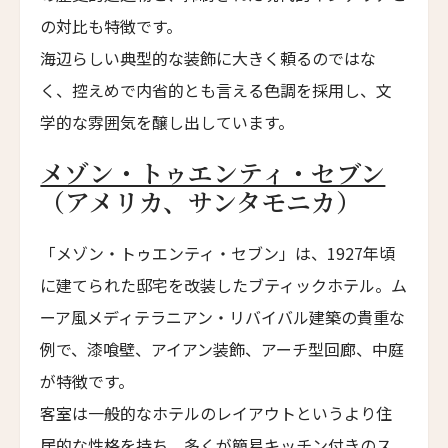
の対比も特徴です。
ホテル・ロード・バイロン
海辺らしい典型的な装飾に大きく頼るのではな
Hotel Lord Byron
く、控えめで内省的とも言える色調を採用し、文
ホテル・デ・リッチ
学的な雰囲気を醸し出しています。
Hotel De' Ricci
フェンディ・プライベート・スイート
メゾン・トゥエンティ・セブン
Fendi Private Suites
（アメリカ、サンタモニカ）
バブイーノ 181
「メゾン・トゥエンティ・セブン」は、1927年頃
Babuino 181
に建てられた邸宅を改装したブティックホテル。ム
バリーマロー・ハウス・ホテル
Ballymaloe House Hotel
ーア風メディテラニアン・リバイバル建築の貴重な
例で、漆喰壁、アイアン装飾、アーチ型回廊、中庭
サン・カンジアン・ホテル & レジデンシズ
San Canzian Hotel & Residences
が特徴です。
客室は一般的なホテルのレイアウトというより住
ウルソ・ホテル＆スパ
Urso Hotel & Spa
居的な性格を持ち、多くが簡易キッチン付きのス