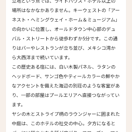
ジーヴァ・ホア・ルー・リトリート
立地という点では、ライトハウス・ホテル以上の
Jiva Hoa Lu Retreat
場所はなかなかありません。キーウェストの「アー
タル・ヴィラズ・レヴィータ
ネスト・ヘミングウェイ・ホーム＆ミュージアム」
Taru Villas Levita
の向かいに位置し、オールドタウン中心部のデュ
送信
ロンティン・ヴィンヤード・ホテル
バル・ストリートから徒歩わずか5分です。この通
Longting Vineyard Hotel
りはバーやレストランが立ち並び、メキシコ湾か
閉じる
ロン・リトリート&スパ
ら大西洋まで続いています。
Lon Retreat and Spa
この歴史ある宿には、白い木製パネル、ラタンの
バーレ・リゾート・ゴア
ヘッドボード、サンゴ色やティールカラーの鮮やか
Baale Resort Goa
なアクセントを備えた海辺の別荘のような客室があ
ベルタム・ウェルネス スパ＆ヴィラズ
り、一部の部屋はプールエリアへ直接つながってい
Bertam Wellness Spa and Villas
ます。
ファイブ スプリング リゾート ザ・白浜
ヤシの木とストライプ柄のラウンジャーに囲まれた
Five Spring Resort The Shirahama
中庭は、このホテルの社交の中心。夕方になると
ヨンチ・ホテル・シアン