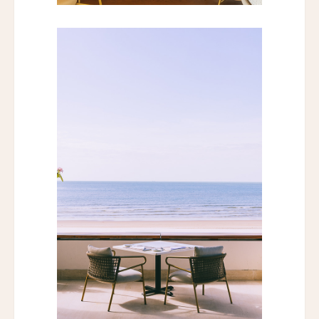
Emiliano São Paulo
エミリアーノ・リオ
Emiliano Rio
バラクーダ・ホテル・アンド・ヴィラズ
Barracuda Hotel & Villas
パラッツォ・マンフレディ
Palazzo Manfredi
ヴィラ・スパレッティ・トリヴェッリ
Villa Spalletti Trivelli
ロメオ・ローマ
ROMEO Roma
ザ・ゲーテ・ホテル
The Goethe Hotel
パーム・スイート