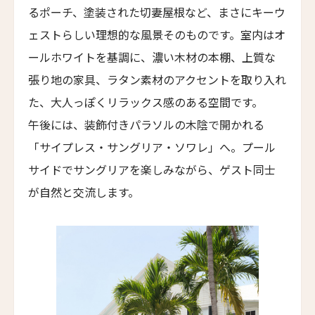
るポーチ、塗装された切妻屋根など、まさにキーウ
ホテル・サルタス
Hotel Saltus
ェストらしい理想的な風景そのものです。室内はオ
ールホワイトを基調に、濃い木材の本棚、上質な
バディア・ディ・ポマイオ
Badia di Pomaio
張り地の家具、ラタン素材のアクセントを取り入れ
た、大人っぽくリラックス感のある空間です。
ガルドゥ・ホテル&スパ
Gáldu Hotel & Spa
午後には、装飾付きパラソルの木陰で開かれる
「サイプレス・サングリア・ソワレ」へ。プール
マウント クック レイクサイド リトリート
Mt Cook Lakeside Retreat, Ben Ohau
サイドでサングリアを楽しみながら、ゲスト同士
が自然と交流します。
ザ・イン・アット・ランチョ・サンタ・フェ
The Inn at Rancho Santa Fe
ザ・グレイソン・マイアミ
The Grayson Miami
ヒストリック・ロッキー・ウォーターズ・イン
Historic Rocky Waters Inn