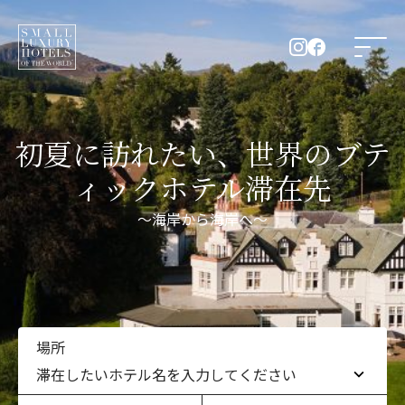
初夏に訪れたい、世界のブテ
ィックホテル滞在先
～海岸から海岸へ～
場所
滞在したいホテル名を入力してください