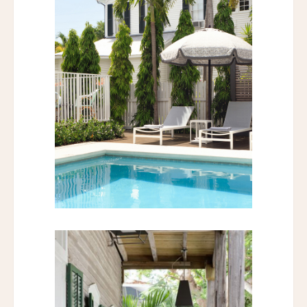
エリート・スプリング・ヴィラズ
Elite Spring Villas
レヴィヴォ・ウェルネス・リゾート
Revivo Wellness Resort
シリ・サラ プライベート・ヴィラ
Siri Sala Private Thai Villa
ヴァリー ホテル
Vallie Hotel
カムデン・ハーバー・イン
Camden Harbour Inn
ザ・スターヴランド・ロシアンリバー・バレー
The Stavrand Russian River Valley
オナーリゾート・ユンシュ・ダリ
Honor Resort Yun Shu Dali