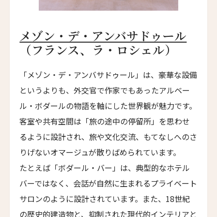
Palm Suite
マーロット・ローマ
メゾン・デ・アンバサドゥール
Maalot Roma
（フランス、ラ・ロシェル）
パラッツォ・ターリア
Palazzo Talìa
「メゾン・デ・アンバサドゥール」は、豪華な設備
マルグッタ 19
というよりも、外交官で作家でもあったアルベー
Margutta 19
ル・ボダールの物語を軸にした世界観が魅力です。
ホテル・ディンギルテッラ
客室や共有空間は「旅の途中の停留所」を思わせ
Hotel d'Inghilterra
るように設計され、旅や文化交流、もてなしへのさ
ロメオ・ナポリ
りげないオマージュが散りばめられています。
ROMEO Napoli
たとえば「ボダール・バー」は、典型的なホテル
高輪 花香路
バーではなく、会話が自然に生まれるプライベート
TAKANAWA HANAKOHRO
サロンのように設計されています。また、18世紀
ホテル ヴィロン
の歴史的建造物と、抑制された現代的インテリアと
Hotel Vilòn