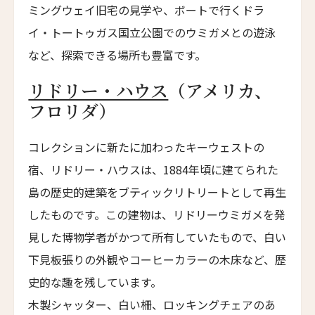
ミングウェイ旧宅の見学や、ボートで行くドラ
トラスコリゾート
イ・トートゥガス国立公園でのウミガメとの遊泳
Trusko Resort
など、探索できる場所も豊富です。
スキーラ・リトリート
Skýra Retreat
リドリー・ハウス
（アメリカ、
フロリダ）
ア・マンドリア・ディ・ムルトリ
A Mandria di Murtoli
コレクションに新たに加わったキーウェストの
イル・ボスカレト・リゾート・アンド・スパ
宿、リドリー・ハウスは、1884年頃に建てられた
Il Boscareto Resort & Spa
島の歴史的建築をブティックリトリートとして再生
ニーヴァ・ラブリズ・セイシェル
したものです。この建物は、リドリーウミガメを発
Niva Labriz Seychelles
見した博物学者がかつて所有していたもので、白い
アペラシオン ヒールズバーグ
Appellation Healdsburg, Healdsburg
下見板張りの外観やコーヒーカラーの木床など、歴
史的な趣を残しています。
ホテル・カサ・ウアマントラ
Hotel Casa Huamantla
木製シャッター、白い柵、ロッキングチェアのあ