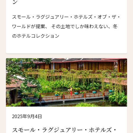
ン
名前 （漢字）
スモール・ラグジュアリー・ホテルズ・オブ・ザ・
ワールドが提案、 その土地でしか味わえない、冬
First
Last
のホテルコレクション
Eメール
*
送信
閉じる
2025年9月4日
スモール・ラグジュアリー・ホテルズ・