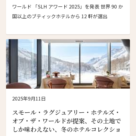
ワールド 「SLH アワード 2025」を発表 世界 90 か
国以上のブティックホテルから 12 軒が選出
ニュースレター登録
2025年9月11日
名前（ローマ字）
*
スモール・ラグジュアリー・ホテルズ・
オブ・ザ・ワールドが提案、その土地で
しか味わえない、冬のホテルコレクショ
First
Last