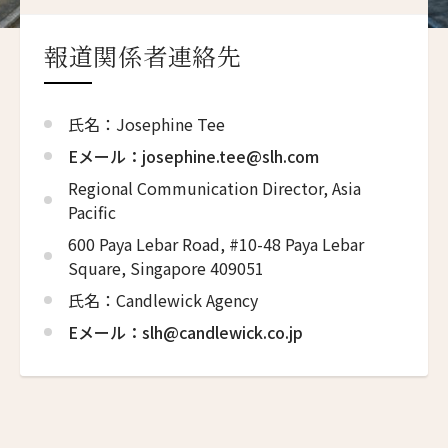
All
2026
報道関係者連絡先
2025
氏名：Josephine Tee
2024
Eメール：josephine.tee@slh.com
2023
Regional Communication Director, Asia
Pacific
600 Paya Lebar Road, #10-48 Paya Lebar
Square, Singapore 409051
氏名：Candlewick Agency
Eメール：slh@candlewick.co.jp