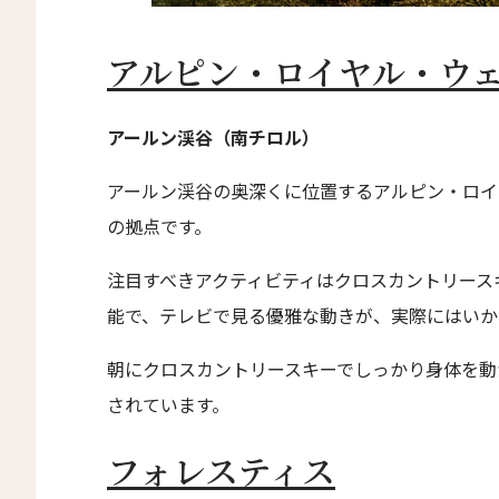
トラスコリゾート
Trusko Resort
アルピン・ロイヤル・ウ
スキーラ・リトリート
Skýra Retreat
アールン渓谷（南チロル）
ア・マンドリア・ディ・ムルトリ
A Mandria di Murtoli
アールン渓谷の奥深くに位置するアルピン・ロイ
イル・ボスカレト・リゾート・アンド・スパ
の拠点です。
Il Boscareto Resort & Spa
注目すべきアクティビティはクロスカントリース
ニーヴァ・ラブリズ・セイシェル
能で、テレビで見る優雅な動きが、実際にはいか
Niva Labriz Seychelles
アペラシオン ヒールズバーグ
朝にクロスカントリースキーでしっかり身体を動
Appellation Healdsburg, Healdsburg
されています。
ホテル・カサ・ウアマントラ
フォレスティス
Hotel Casa Huamantla