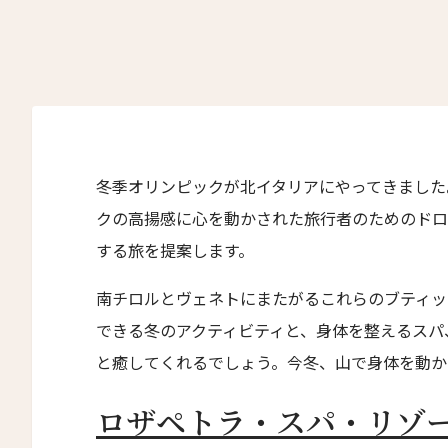
滞在したいホテル名を入力してください
ワン・ジーティー・グランド・ケイマン
ONE GT Grand Cayman
ザ・キャベンディッシュ・ロンドン
The Cavendish Hotel
冬季オリンピックが北イタリアにやってきました
ザ・バウアー
クの高揚感に心を動かされた旅行者のためのドロ
The Bower
する旅を提案します。
ラ・ヴァリーズ・ロス・カボス
La Valise Los Cabos
南チロルとヴェネトにまたがるこれらのブティッ
ネマ・デザイン・ホテル＆スパ
できる冬のアクティビティと、身体を整えるスパ
NEMA Design Hotel & Spa
と癒してくれるでしょう。今冬、山で身体を動か
カステル・ボー・サイト
Castel Beau Site
ロザペトラ・スパ・リゾ
ザ・グレース