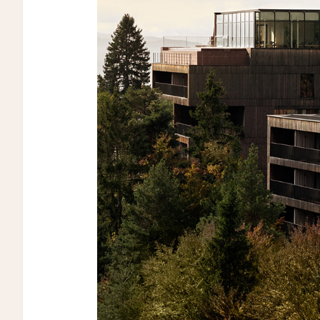
カブ・ホテル・ロードス
Cabu Hotel Rhodes
メゾン・モーブリュイユ
Maison Maubreuil
グランド・パレス・ブルノ
Grand Palace Brno
アッシュダウン・パーク・ホテル&カントリークラ
ブ
Ashdown Park Hotel & Country Club
アレクサンダー・ハウス・アンド・ユートピア・ス
パ
Alexander House & Utopia Spa
ザ・ランドマーク・ロードス・ヴィラズ＆スパ
The Landmark Rhodes Villas & Spa, Greece