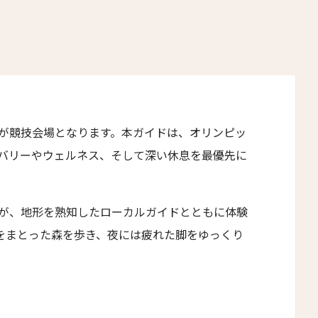
2人
1人
3人
2人
4人
3人
5人
4人
が競技会場となります。本ガイドは、オリンピッ
6人
5人
バリーやウェルネス、そして深い休息を最優先に
7人
6人
8人
7人
が、地形を熟知したローカルガイドとともに体験
9人
8人
をまとった森を歩き、夜には疲れた脚をゆっくり
10人
9人
11人
10人