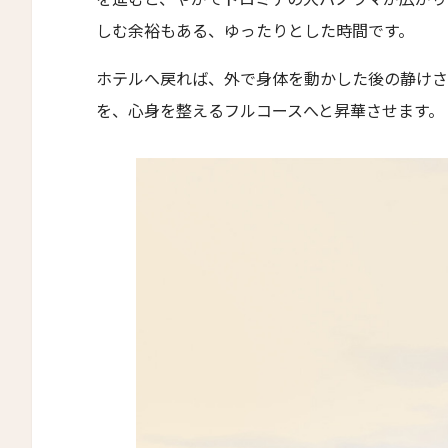
しむ余裕もある、ゆったりとした時間です。
First
エラズ・コテージズ
Eメー
Ella's Cottages
ホテルへ戻れば、外で身体を動かした後の静けさ
リドリー・ハウス
を、心身を整えるフルコースへと昇華させます。
Ridley House
アゼライ・ケーガー・ベイ
送信
Azerai Ke Ga Bay
アゼライ・ラ・レジデンス・フエ
Azerai La Residence
サンタ・ボカ
Santa Boka
ホテル・ベルクレア
Hotel Belleclaire
パークホテル・エーゲルナー・ヘーフェ
Parkhotel Egerner Höfe