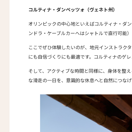
The Grace
コルティナ・ダンペッツォ（ヴェネト州）
ムンドゥク・キャビンbyデサ・ヘイ
オリンピックの中心地といえばコルティナ・ダン
Munduk Cabins by Desa Hay
ンドラ・ケーブルカーへはシャトルで直行可能）
シーナ・ヴィラ・マティルデ
Sina Villa Matilde
ここでぜひ体験したいのが、地元インストラクタ
ザボラ・エステート
にも自信づくりにも最適です。コルティナのゲレ
Zabola Estate
そして、アクティブな時間と同様に、身体を整え
ル・ヌメロ3・バイ・シャンパーニュ・ティエノー
な滑走の一日を、意識的な休息へと自然につなげ
Le N°3 by Champagne Thiénot
トルフフス・リトリート
Torfhús Retreat
ランチャン・ナン・リトリート
Lchang Nang Retreat
ザ・パソナ ネイチャーバース・リトリート