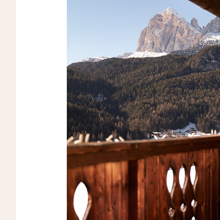
THE PASONA Natureverse Retreat
マストロヤンニ・ルレ
Mastrojanni Relais
ミー・カボ
ME Cabo
シャンハイ・ムー・ショウ・ジュージン・ホテル
Shanghai Muh Shoou Zhujing Hotel
ザ・スパイア・ホテル
The Spire Hotel
ヨーロッパ・パレス
Europa Palace
ザ・エヴレン
The Evren
スマック マチュピチュ ホテル