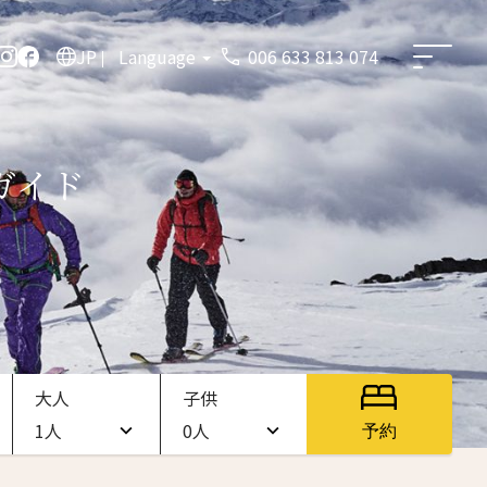
JP
Language
006 633 813 074
ガイド
大人
子供
1人
0人
予約
1人
0人