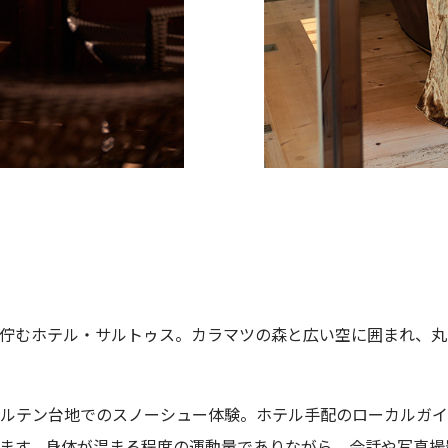
ースレター登録
ローマ字）
*
佇むホテル・サルトゥス。カラマツの森と広い空に囲まれ、丸
Last
漢字）
ルテン台地でのスノーシュー体験。ホテル手配のローカルガイ
ます。身体が温まる程度の運動量でありながら、会話や写真撮