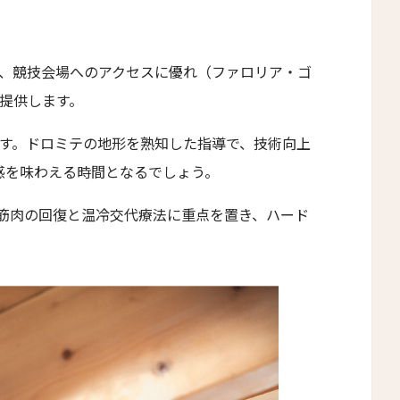
12人
11人
13人
12人
、競技会場へのアクセスに優れ（ファロリア・ゴ
14人
13人
提供します。
15人
14人
す。ドロミテの地形を熟知した指導で、技術向上
16人
15人
感を味わえる時間となるでしょう。
17人
16人
筋肉の回復と温冷交代療法に重点を置き、ハード
18人
17人
19人
18人