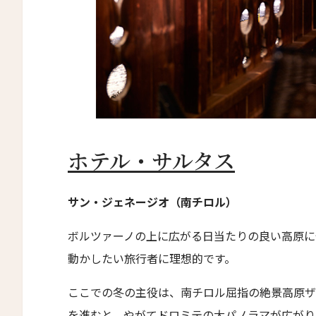
SUMAQ Machu Picchu Hotel
アートホテル リポーゾ
Art Hotel Riposo
ウエスト ベイ クラブ
West Bay Club
ラ・コラリーナ・アイランド・ハウス
La Coralina Island House
ニュ
ホテル・サルタス
コンヴェント・フランチェスカーノ
Convento Francescano
名前（
サン・ジェネージオ（南チロル）
パイン・ツリーズ・ホテル
Pine Trees Hotel
ボルツァーノの上に広がる日当たりの良い高原に
ウィンズローズ・バンガローズ
動かしたい旅行者に理想的です。
First
Winslow's Bungalows
名前 （
ここでの冬の主役は、南チロル屈指の絶景高原ザ
ライトハウス・ホテル
を進むと、やがてドロミテの大パノラマが広がり
Lighthouse Hotel