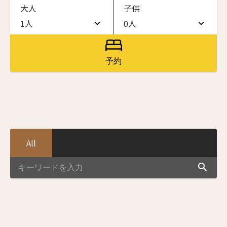
大人
子供
ワン・ジーティー・グランド・ケイマン
ONE GT Grand Cayman
1人
0人
1人
0人
ザ・キャベンディッシュ・ロンドン
The Cavendish Hotel
2人
1人
予約
ニュースレター登録
ザ・バウアー
3人
2人
The Bower
4人
3人
ラ・ヴァリーズ・ロス・カボス
名前（ローマ字）
*
La Valise Los Cabos
5人
4人
ネマ・デザイン・ホテル＆スパ
All
6人
5人
NEMA Design Hotel & Spa
First
Last
カステル・ボー・サイト
名前 （漢字）
7人
6人
Castel Beau Site
8人
7人
ザ・グレース
First
Last
The Grace
9人
8人
Eメール
*