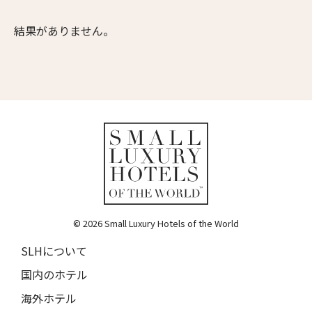
ムンドゥク・キャビンbyデサ・ヘイ
10人
9人
Munduk Cabins by Desa Hay
結果がありません。
11人
10人
シーナ・ヴィラ・マティルデ
Sina Villa Matilde
12人
11人
送信
ザボラ・エステート
13人
12人
Zabola Estate
閉じる
14人
13人
ル・ヌメロ3・バイ・シャンパーニュ・ティエノー
Le N°3 by Champagne Thiénot
15人
14人
トルフフス・リトリート
16人
15人
Torfhús Retreat
© 2026 Small Luxury Hotels of the World
ランチャン・ナン・リトリート
17人
16人
Lchang Nang Retreat
SLHについて
18人
17人
ザ・パソナ ネイチャーバース・リトリート
国内のホテル
THE PASONA Natureverse Retreat
19人
18人
海外ホテル