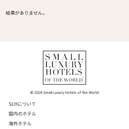
ムンドゥク・キャビンbyデサ・ヘイ
10人
9人
Munduk Cabins by Desa Hay
結果がありません。
11人
10人
シーナ・ヴィラ・マティルデ
Sina Villa Matilde
12人
11人
送信
ザボラ・エステート
13人
12人
Zabola Estate
閉じる
14人
13人
ル・ヌメロ3・バイ・シャンパーニュ・ティエノー
Le N°3 by Champagne Thiénot
15人
14人
トルフフス・リトリート
16人
15人
Torfhús Retreat
© 2026 Small Luxury Hotels of the World
ランチャン・ナン・リトリート
17人
16人
Lchang Nang Retreat
SLHについて
18人
17人
ザ・パソナ ネイチャーバース・リトリート
国内のホテル
THE PASONA Natureverse Retreat
19人
18人
海外ホテル