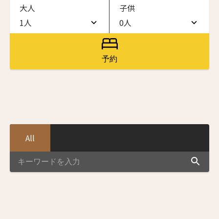
大人
子供
ワン・ジーティー・グランド・ケイマン
ONE GT Grand Cayman
1人
0人
1人
0人
ザ・キャベンディッシュ・ロンドン
The Cavendish Hotel
2人
1人
予約
ニュースレター登録
ザ・バウアー
3人
2人
The Bower
4人
3人
ラ・ヴァリーズ・ロス・カボス
名前（ローマ字）
*
La Valise Los Cabos
5人
4人
ネマ・デザイン・ホテル＆スパ
All
6人
5人
NEMA Design Hotel & Spa
First
Last
カステル・ボー・サイト
名前 （漢字）
7人
6人
Castel Beau Site
8人
7人
ザ・グレース
First
Last
The Grace
9人
8人
Eメール
*