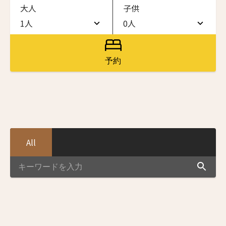
大人
子供
ワン・ジーティー・グランド・ケイマン
ONE GT Grand Cayman
1人
0人
1人
0人
ザ・キャベンディッシュ・ロンドン
The Cavendish Hotel
2人
1人
予約
ニュースレター登録
ザ・バウアー
3人
2人
The Bower
4人
3人
ラ・ヴァリーズ・ロス・カボス
名前（ローマ字）
*
La Valise Los Cabos
5人
4人
ネマ・デザイン・ホテル＆スパ
All
6人
5人
NEMA Design Hotel & Spa
First
Last
カステル・ボー・サイト
名前 （漢字）
7人
6人
Castel Beau Site
8人
7人
ザ・グレース
First
Last
The Grace
9人
8人
Eメール
*