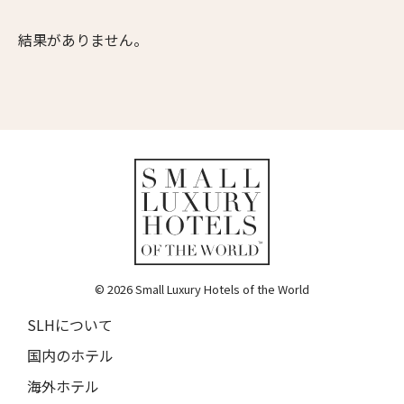
ムンドゥク・キャビンbyデサ・ヘイ
10人
9人
Munduk Cabins by Desa Hay
結果がありません。
11人
10人
シーナ・ヴィラ・マティルデ
Sina Villa Matilde
12人
11人
送信
ザボラ・エステート
13人
12人
Zabola Estate
閉じる
14人
13人
ル・ヌメロ3・バイ・シャンパーニュ・ティエノー
Le N°3 by Champagne Thiénot
15人
14人
トルフフス・リトリート
16人
15人
Torfhús Retreat
© 2026 Small Luxury Hotels of the World
ランチャン・ナン・リトリート
17人
16人
Lchang Nang Retreat
SLHについて
18人
17人
ザ・パソナ ネイチャーバース・リトリート
国内のホテル
THE PASONA Natureverse Retreat
19人
18人
海外ホテル