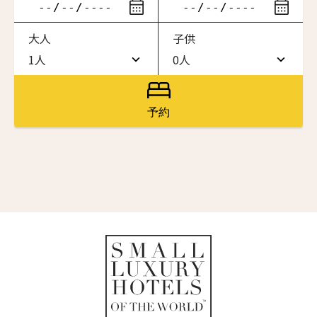
ニュースレター登録
滞在したいホテル名を入力してください
大人
子供
ワン・ジーティー・グランド・ケイマン
名前（ローマ字）
*
ONE GT Grand Cayman
1人
0人
1人
0人
ザ・キャベンディッシュ・ロンドン
The Cavendish Hotel
2人
1人
First
Last
予約
ザ・バウアー
名前 （漢字）
3人
2人
The Bower
4人
3人
ラ・ヴァリーズ・ロス・カボス
La Valise Los Cabos
First
Last
5人
4人
Eメール
*
ネマ・デザイン・ホテル＆スパ
6人
5人
NEMA Design Hotel & Spa
カステル・ボー・サイト
7人
6人
Castel Beau Site
送信
8人
7人
ザ・グレース