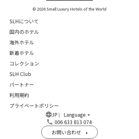
The Grace
9人
8人
© 2026 Small Luxury Hotels of the World
閉じる
ムンドゥク・キャビンbyデサ・ヘイ
10人
9人
SLHについて
Munduk Cabins by Desa Hay
11人
10人
国内のホテル
シーナ・ヴィラ・マティルデ
Sina Villa Matilde
海外ホテル
12人
11人
新着ホテル
ザボラ・エステート
13人
12人
Zabola Estate
コレクション
14人
13人
ル・ヌメロ3・バイ・シャンパーニュ・ティエノー
SLH Club
Le N°3 by Champagne Thiénot
パートナー
15人
14人
トルフフス・リトリート
利用規約
16人
15人
Torfhús Retreat
プライベートポリシー
ランチャン・ナン・リトリート
17人
16人
JP
Language
Lchang Nang Retreat
006 633 813 074
18人
17人
ザ・パソナ ネイチャーバース・リトリート
お問い合わせ
THE PASONA Natureverse Retreat