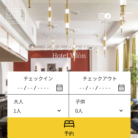
ホテル ヴィロン
Hotel Vilòn
チェックイン
チェックアウト
大人
子供
1人
0人
1人
0人
2人
1人
予約