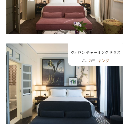
First
Last
名前 （漢字）
First
Last
Eメール
*
ヴィロン チャーミング テラス
2
キング
送信
閉じる