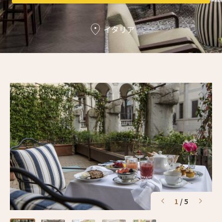
3人
2人
イタリア
4人
3人
5人
4人
6人
5人
7人
6人
8人
7人
9人
8人
10人
9人
11人
10人
1
/
5
12人
11人