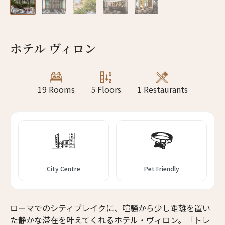
13人
12人
14人
13人
ホテル ヴィロン
15人
14人
16人
15人
19 Rooms
5 Floors
1 Restaurants
17人
16人
18人
17人
19人
18人
City Centre
Pet Friendly
ローマでのシティブレイクに、喧騒から少し距離を置い
た静かな滞在を叶えてくれるホテル・ヴィロン。「トレ