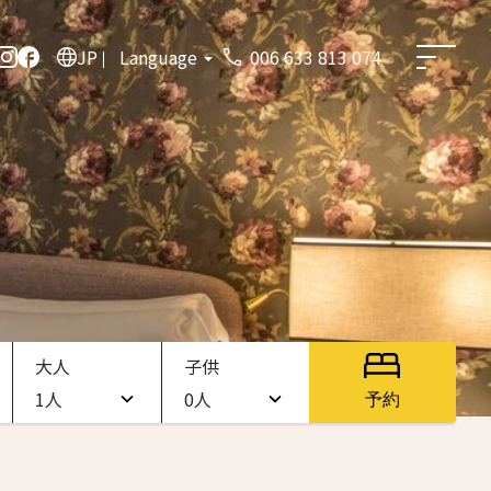
JP
Language
006 633 813 074
大人
子供
1人
0人
予約
1人
0人
2人
1人