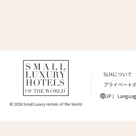
名前 （
ワン・ジーティー・グランド・ケイマン
ONE GT Grand Cayman
First
ザ・キャベンディッシュ・ロンドン
The Cavendish Hotel
Eメー
ザ・バウアー
The Bower
ラ・ヴァリーズ・ロス・カボス
送信
SLHについて
La Valise Los Cabos
プライベート
ネマ・デザイン・ホテル＆スパ
NEMA Design Hotel & Spa
JP
Langua
© 2026 Small Luxury Hotels of the World
カステル・ボー・サイト
Castel Beau Site
ザ・グレース
The Grace