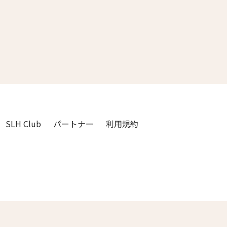
3人
2人
4人
3人
5人
4人
6人
5人
7人
6人
SLH Club
パートナー
利用規約
8人
7人
9人
8人
閉じる
10人
9人
11人
10人
12人
11人