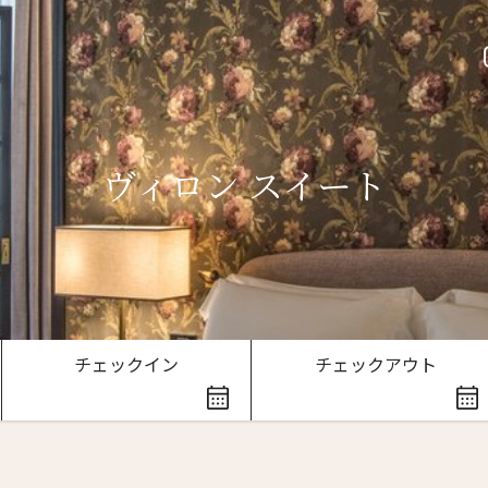
ヴィロン スイート
ースレター登録
チェックイン
チェックアウト
ローマ字）
*
Last