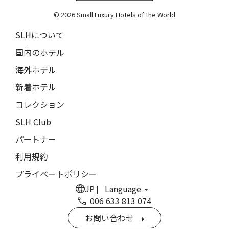
The Grace
9人
8人
© 2026 Small Luxury Hotels of the World
閉じる
ムンドゥク・キャビンbyデサ・ヘイ
10人
9人
SLHについて
Munduk Cabins by Desa Hay
11人
10人
国内のホテル
シーナ・ヴィラ・マティルデ
Sina Villa Matilde
海外ホテル
12人
11人
新着ホテル
ザボラ・エステート
13人
12人
Zabola Estate
コレクション
14人
13人
ル・ヌメロ3・バイ・シャンパーニュ・ティエノー
SLH Club
Le N°3 by Champagne Thiénot
パートナー
15人
14人
トルフフス・リトリート
利用規約
16人
15人
Torfhús Retreat
プライベートポリシー
ランチャン・ナン・リトリート
17人
16人
JP
Language
Lchang Nang Retreat
006 633 813 074
18人
17人
ザ・パソナ ネイチャーバース・リトリート
お問い合わせ
THE PASONA Natureverse Retreat