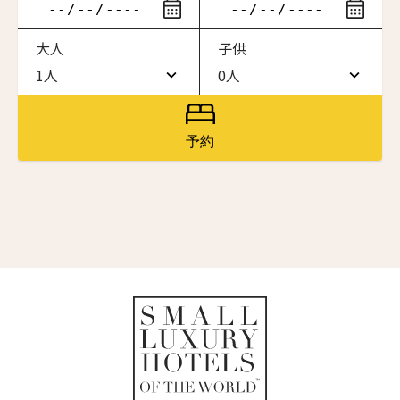
ニュースレター登録
滞在したいホテル名を入力してください
大人
子供
ワン・ジーティー・グランド・ケイマン
名前（ローマ字）
*
ONE GT Grand Cayman
1人
0人
1人
0人
ザ・キャベンディッシュ・ロンドン
The Cavendish Hotel
2人
1人
First
Last
予約
ザ・バウアー
名前 （漢字）
3人
2人
The Bower
4人
3人
ラ・ヴァリーズ・ロス・カボス
La Valise Los Cabos
First
Last
5人
4人
Eメール
*
ネマ・デザイン・ホテル＆スパ
6人
5人
NEMA Design Hotel & Spa
カステル・ボー・サイト
7人
6人
Castel Beau Site
送信
8人
7人
ザ・グレース