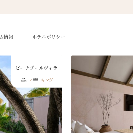
ースレター登録
ローマ字）
*
辺情報
ホテルポリシー
Last
漢字）
ビーチプールヴィラ
2
キング
Last
ル
*