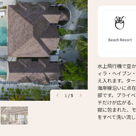
Beach Resort
水上飛行機で空
ィラ・ヘイブン
え入れます。タ
海岸線沿いに点
部です。プライ
1
/
5
チだけが広がる
寂に包まれた、
をすべて洗い流し