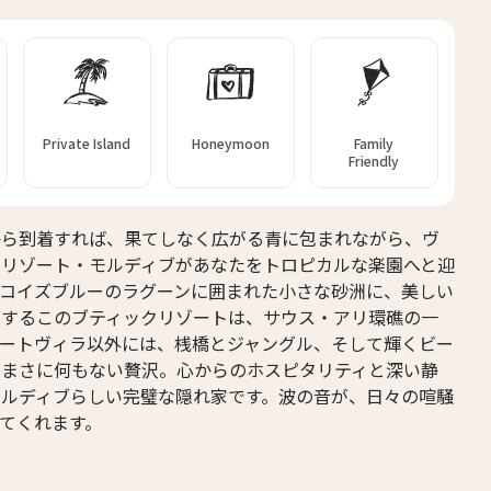
14人
13人
15人
14人
16人
15人
Private Island
Honeymoon
Family
Friendly
17人
16人
18人
17人
から到着すれば、果てしなく広がる青に包まれながら、ヴ
・リゾート・モルディブがあなたをトロピカルな楽園へと迎
19人
18人
ーコイズブルーのラグーンに囲まれた小さな砂洲に、美しい
在するこのブティックリゾートは、サウス・アリ環礁の一
ベートヴィラ以外には、桟橋とジャングル、そして輝くビー
、まさに何もない贅沢。心からのホスピタリティと深い静
モルディブらしい完璧な隠れ家です。波の音が、日々の喧騒
てくれます。