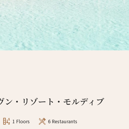
4人
3人
5人
4人
6人
5人
7人
6人
8人
7人
9人
8人
10人
9人
ヴン・リゾート・モルディブ
11人
10人
12人
11人
1 Floors
6 Restaurants
13人
12人