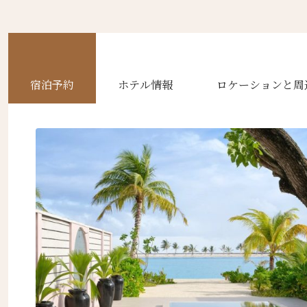
ニュ
名前（
宿泊予約
ホテル情報
ロケーションと周
First
名前 （
First
Eメー
送信