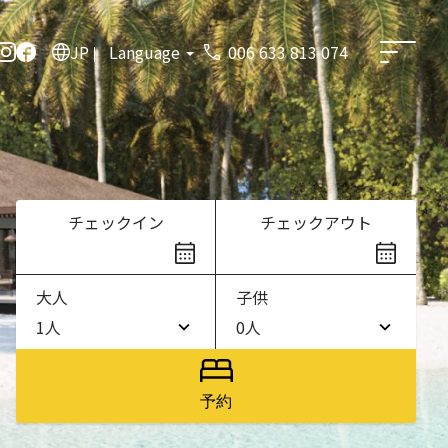
JP
Language
006 633 813 074
チェックイン
チェックアウト
大人
子供
1人
0人
1人
0人
2人
1人
予約
3人
2人