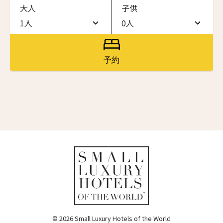
大人
子供
ワン・ジーティー・グランド・ケイマン
ONE GT Grand Cayman
1人
0人
名前（ローマ字）
*
1人
0人
ザ・キャベンディッシュ・ロンドン
The Cavendish Hotel
2人
1人
予約
First
Last
ザ・バウアー
3人
2人
The Bower
名前 （漢字）
4人
3人
ラ・ヴァリーズ・ロス・カボス
La Valise Los Cabos
5人
4人
First
Last
ネマ・デザイン・ホテル＆スパ
Eメール
*
6人
5人
NEMA Design Hotel & Spa
カステル・ボー・サイト
7人
6人
Castel Beau Site
8人
7人
送信
ザ・グレース
The Grace
9人
8人
© 2026 Small Luxury Hotels of the World