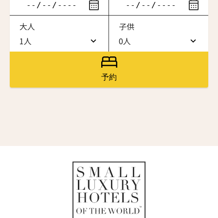
ニュースレター登録
滞在したいホテル名を入力してください
大人
子供
ワン・ジーティー・グランド・ケイマン
名前（ローマ字）
*
ONE GT Grand Cayman
1人
0人
1人
0人
ザ・キャベンディッシュ・ロンドン
The Cavendish Hotel
2人
1人
First
Last
予約
ザ・バウアー
名前 （漢字）
3人
2人
The Bower
4人
3人
ラ・ヴァリーズ・ロス・カボス
La Valise Los Cabos
First
Last
5人
4人
Eメール
*
ネマ・デザイン・ホテル＆スパ
6人
5人
NEMA Design Hotel & Spa
カステル・ボー・サイト
7人
6人
Castel Beau Site
送信
8人
7人
ザ・グレース