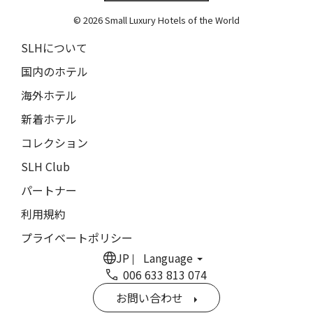
The Grace
9人
8人
© 2026 Small Luxury Hotels of the World
閉じる
ムンドゥク・キャビンbyデサ・ヘイ
10人
9人
SLHについて
Munduk Cabins by Desa Hay
11人
10人
国内のホテル
シーナ・ヴィラ・マティルデ
Sina Villa Matilde
海外ホテル
12人
11人
新着ホテル
ザボラ・エステート
13人
12人
Zabola Estate
コレクション
14人
13人
ル・ヌメロ3・バイ・シャンパーニュ・ティエノー
SLH Club
Le N°3 by Champagne Thiénot
パートナー
15人
14人
トルフフス・リトリート
利用規約
16人
15人
Torfhús Retreat
プライベートポリシー
ランチャン・ナン・リトリート
17人
16人
JP
Language
Lchang Nang Retreat
006 633 813 074
18人
17人
ザ・パソナ ネイチャーバース・リトリート
お問い合わせ
THE PASONA Natureverse Retreat