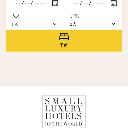
ニュースレター登録
滞在したいホテル名を入力してください
大人
子供
ワン・ジーティー・グランド・ケイマン
名前（ローマ字）
*
ONE GT Grand Cayman
1人
0人
1人
0人
ザ・キャベンディッシュ・ロンドン
The Cavendish Hotel
2人
1人
First
Last
予約
ザ・バウアー
名前 （漢字）
3人
2人
The Bower
4人
3人
ラ・ヴァリーズ・ロス・カボス
La Valise Los Cabos
First
Last
5人
4人
Eメール
*
ネマ・デザイン・ホテル＆スパ
6人
5人
NEMA Design Hotel & Spa
カステル・ボー・サイト
7人
6人
Castel Beau Site
送信
8人
7人
ザ・グレース