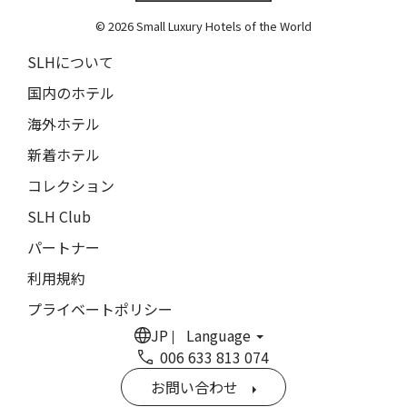
The Grace
9人
8人
© 2026 Small Luxury Hotels of the World
閉じる
ムンドゥク・キャビンズ・バイ・デサ・ハイ
10人
9人
SLHについて
Munduk Cabins by Desa Hay
11人
10人
国内のホテル
シーナ・ヴィラ・マティルデ
Sina Villa Matilde
海外ホテル
12人
11人
新着ホテル
ザボラ・エステート
13人
12人
Zabola Estate
コレクション
14人
13人
ル・ヌメロ3・バイ・シャンパーニュ・ティエノー
SLH Club
Le N°3 by Champagne Thiénot
パートナー
15人
14人
トルフフス・リトリート
利用規約
16人
15人
Torfhús Retreat
プライベートポリシー
ルチャン・ナン・リトリート
17人
16人
JP
Language
Lchang Nang Retreat
006 633 813 074
18人
17人
ザ・パソナ ネイチャーバース・リトリート
お問い合わせ
THE PASONA Natureverse Retreat