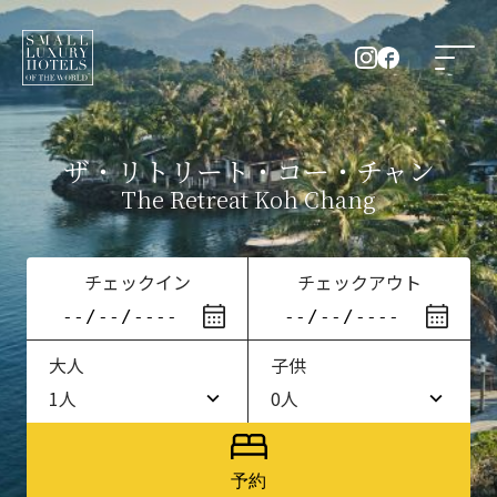
ザ・リトリート・コー・チャン
The Retreat Koh Chang
チェックイン
チェックアウト
大人
子供
1人
0人
1人
0人
2人
1人
予約