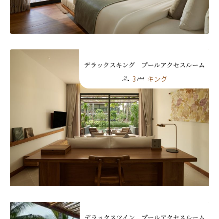
First
Last
名前 （漢字）
デラックスキング プールアクセスルーム
3
キング
First
Last
Eメール
*
送信
閉じる
デラックスツイン プールアクセスルーム