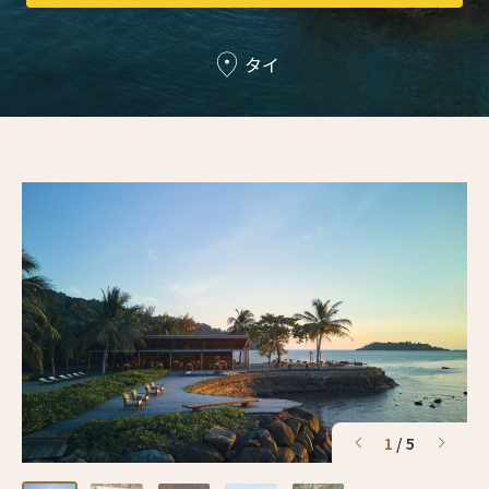
3人
2人
タイ
4人
3人
5人
4人
6人
5人
7人
6人
8人
7人
9人
8人
10人
9人
11人
10人
1
/
5
12人
11人