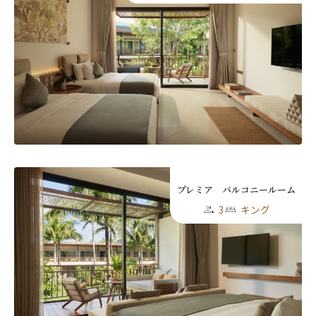
プレミア バルコニールーム
3
キング
ニュースレター登録
名前（ローマ字）
*