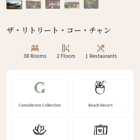
13人
12人
14人
13人
ザ・リトリート・コー・チャン
15人
14人
16人
15人
38 Rooms
2 Floors
1 Restaurants
17人
16人
18人
17人
19人
18人
Considerate Collection
Beach Resort