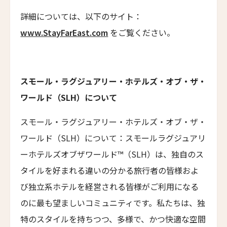
詳細については、以下のサイト：
ヴィラ・ベルーノ ホテル＆スパ
Villa Beluno Hotel & Spa
www.StayFarEast.com
をご覧ください。
コレントソレイク＆リバーホテル
Correntoso Lake & River Hotel
スモール・ラグジュアリー・ホテルズ・オブ・ザ・
カサ・デ・ウコ ヴィンヤーズ＆ワインリゾート
Casa de Uco Vineyards & Wine Resort
ワールド（SLH）について
カサ・ルシア
スモール・ラグジュアリー・ホテルズ・オブ・ザ・
Casa Lucia
ワールド（SLH）について：スモールラグジュアリ
ケノア・エクスクルーシブ・ビーチ・スパ & リゾ
ーホテルズオブザワールド™（SLH）は、独自のス
ート
タイルを好まれる違いの分かる旅行者の皆様およ
Kenoa - Exclusive Beach Spa & Resort
び独立系ホテルを経営される皆様がご利用になる
エミリアーノ・サンパウロ
のに最も望ましいコミュニティです。私たちは、独
Emiliano São Paulo
特のスタイルを持ちつつ、多様で、かつ快適な空間
エミリアーノ・リオ