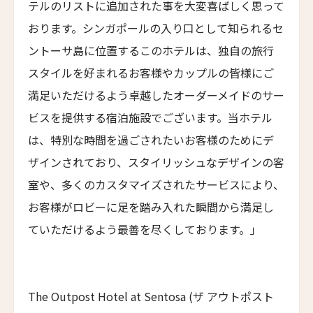
テルのリストに追加された事を大変喜ばしく思って
マストロヤンニ・ルレ
Mastrojanni Relais
おります。シンガポールの入り口として知られるセ
ントーサ島に位置するこのホテルは、独自の旅行
ミー・カボ
ME Cabo
スタイルを好まれるお客様やカップルの皆様にご
満足いただけるよう卓越したオーダーメイドのサー
シャンハイ・ムー・ショウ・ジュージン・ホテル
Shanghai Muh Shoou Zhujing Hotel
ビスを提供する宿泊施設でございます。当ホテル
は、特別な時間を過ごされたいお客様のためにデ
ザ・スパイア・ホテル
The Spire Hotel
ザインされており、スタイリッシュなデザインの客
室や、多くのカスタマイズされたサービスにより、
ヨーロッパ・パレス
Europa Palace
お客様がロビーに足を踏み入れた瞬間から満足し
ザ・エヴレン
ていただけるよう最善を尽くしております。」
The Evren
スマック マチュピチュ ホテル
SUMAQ Machu Picchu Hotel
The Outpost Hotel at Sentosa (ザ アウトポスト