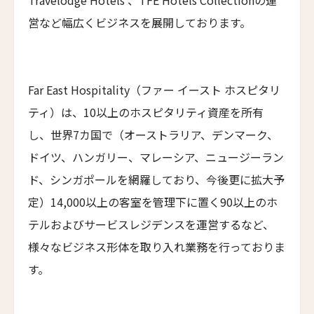
Travelodge Hotels 、TFE Hotels Collectionの運
Qiushui Villa
営など幅広くビジネスを展開しております。
レイクビュー・ホテル・ユロンワン
Lakeview Hotel Yulongwan Kunming
ザ・ハンユウ・ガーデン・リザーブ・スージョウ
Far East Hospitality（ファー イースト ホスピタリ
The Hanyu Garden Reserve Suzhou
ティ）は、10以上のホスピタリティ資産を所有
ザ・スコータイ・シャンハイ
し、世界7カ国で（オーストラリア、デンマーク、
The Sukhothai Shanghai
ドイツ、ハンガリー、マレーシア、ニュージーラン
ニュー・ジンリー・ホテル
ド、シンガポールを網羅しており、今後更に拡大予
New Jingli Hotel
定）14,000以上の客室を管理下に置く90以上のホ
ジー・ユン・シュアン・チン・リゾート＆スパ
テルおよびサービスレジデンスを運営するなど、
Zi Yun Xuan Qing Resort & Spa
様々なビジネス形体を取り入れ業務を行っておりま
ザ・ムーン・マンション
す。
The Moon Mansion
ファン・イェン・36・ホテル