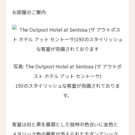
Ella's Cottages
お部屋のご案内
リドリー・ハウス
Ridley House
アゼライ・ケーガー・ベイ
Azerai Ke Ga Bay
アゼライ・ラ・レジデンス・フエ
Azerai La Residence
写真: The Outpost Hotel at Sentosa (ザ アウトポ
サンタ・ボカ
スト ホテル アット セントーサ)
Santa Boka
193のスタイリッシュな客室が完備されておりま
ホテル・ベルクレア
す。
Hotel Belleclaire
パークホテル・エーゲルナー・ヘーフェ
Parkhotel Egerner Höfe
客室は白と黒を基調とした独特の色合いに金色と
カブ・ホテル・ロードス
メタリック色の要素が添えられたモダンでシック