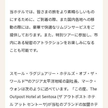
Eメール
*
レヴィヴォ・ウェルネス・リゾート
Revivo Wellness Resort
当ホテルでは、皆さまの旅をより素晴らしいもの
にするために、ご到着の際、また国内各地への移
シリ・サラ プライベート・ヴィラ
Siri Sala Private Thai Villa
動の際には、豪華で快適なリムジンサービスをご
送信
提供しております。また、特別ツアーに参加し、市
ヴァリー ホテル
Vallie Hotel
内にある秘密のアトラクションをお楽しみになる
閉じる
カムデン・ハーバー・イン
ことも可能です。
Camden Harbour Inn
ザ・スターヴランド・ロシアンリバー・バレー
The Stavrand Russian River Valley
スモール・ラグジュアリー・ホテルズ・オブ・ザ・
オナーリゾート・ユンシュ・ダリ
ワールド™のアジア太平洋地域の副社長、マーク・
Honor Resort Yun Shu Dali
ウォンは次のように述べています。「この度、The
ハンジョウ・ムーショウ・シーシー・ホテル
Outpost Hotel at Sentosa (ザ アウトポスト ホテ
Hangzhou Muh Shoou Xixi Hotel
ル アット セントーサ)が当社のブランドの加盟ホテ