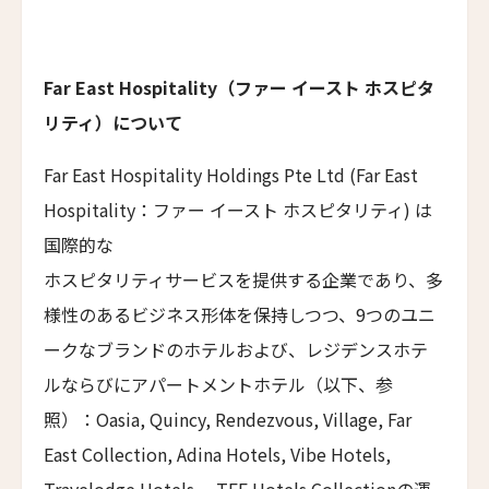
Hotel Chourakukan
フォションホテル京都
Far East Hospitality（ファー イースト ホスピタ
Fauchon L’Hotel Kyoto
リティ）について
ホテル・エクラ・北京
Hotel Éclat Beijing
Far East Hospitality Holdings Pte Ltd (Far East
イントゥ・ホテル・チビ
Hospitality：ファー イースト ホスピタリティ) は
INTO Hotel Chibi
国際的な
カイプー・オン・ザ・リーフ
ホスピタリティサービスを提供する企業であり、多
Kaipuu on the Reef
様性のあるビジネス形体を保持しつつ、9つのユニ
ザ・ドーン・ラグジュアリーホテル
ークなブランドのホテルおよび、レジデンスホテ
The Dawn Luxury Hotel
ルならびにアパートメントホテル（以下、参
ホテル・レ・アルミュール
照）：Oasia, Quincy, Rendezvous, Village, Far
Hotel Les Armures
East Collection, Adina Hotels, Vibe Hotels,
チョウシュイ・ヴィラ