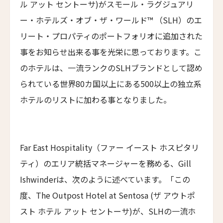
ル アット セントーサ)がスモール・ラグジュアリ
ムンドゥク・キャビンズ・バイ・デサ・ハイ
10人
9人
ー・ホテルズ・オブ・ザ・ワールド™ （SLH）のエ
Munduk Cabins by Desa Hay
リート・プロパティのポートフォリオに追加された
11人
10人
シーナ・ヴィラ・マティルデ
事をお知らせ出来る事を光栄に思っております。こ
Sina Villa Matilde
12人
11人
のホテルは、一流ランクのSLHブランドとして認め
ザボラ・エステート
13人
12人
られている世界80カ国以上にある500以上の独立系
Zabola Estate
ホテルのリストに加わる事となりました。
14人
13人
ル・ヌメロ3・バイ・シャンパーニュ・ティエノー
Le N°3 by Champagne Thiénot
15人
14人
トルフフス・リトリート
16人
15人
Torfhús Retreat
Far East Hospitality（ファー イースト ホスピタリ
ティ）のエリア統括マネージャーを務める、Gill
ルチャン・ナン・リトリート
17人
16人
Lchang Nang Retreat
Ishwinderは、次のように述べています。「この
18人
17人
度、The Outpost Hotel at Sentosa (ザ アウトポ
ザ・パソナ ネイチャーバース・リトリート
THE PASONA Natureverse Retreat
スト ホテル アット セントーサ)が、SLHの一流ホ
19人
18人