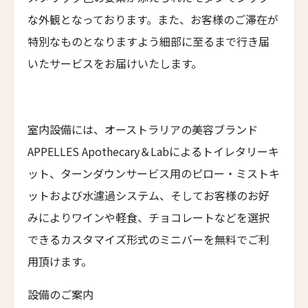
Cabu Hotel Rhodes
な外観となっております。また、お客様のご滞在が
メゾン・モーブリュイユ
特別なものとなりますよう細部に至るまで行き届
Maison Maubreuil
いたサービスをお届けいたします。
グランド・パレス・ブルノ
Grand Palace Brno
アッシュダウン・パーク・ホテル&カントリークラ
室内設備には、オーストラリアの美容ブランド
ブ
APPELLES Apothecary＆Labによるトイレタリーキ
Ashdown Park Hotel & Country Club
ット、ターンダウンサービス用のピロー・ミストキ
アレクサンダー・ハウス・アンド・ユートピア・ス
ットおよび水濾過システム、そしてお客様のお好
パ
Alexander House & Utopia Spa
みによりワインや軽食、チョコレートなどを選択
できるカスタマイズ形式のミニバーを無料でご利
ザ・ランドマーク・ロードス・ヴィラズ＆スパ
The Landmark Rhodes Villas & Spa, Greece
用頂けます。
トラスコリゾート
設備のご案内
Trusko Resort