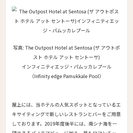
スキーラ・リトリート
Skýra Retreat
ア・マンドリア・ディ・ムルトリ
A Mandria di Murtoli
イル・ボスカレト・リゾート・アンド・スパ
写真: The Outpost Hotel at Sentosa (ザ アウトポ
Il Boscareto Resort & Spa
スト ホテル アット セントーサ)
ニーヴァ・ラブリズ・セイシェル
インフィニティエッジ・パムッカレプール
Niva Labriz Seychelles
（Infinity edge Pamukkale Pool）
アペラシオン ヒールズバーグ
Appellation Healdsburg, Healdsburg
ホテル・カサ・ウアマントラ
屋上には、当ホテルの人気スポットとなっているエ
Hotel Casa Huamantla
キサイティングで新しいレストランとバーをご用意
ホテル・サルタス
しております。2019年度後半には、南シナ海を一
Hotel Saltus