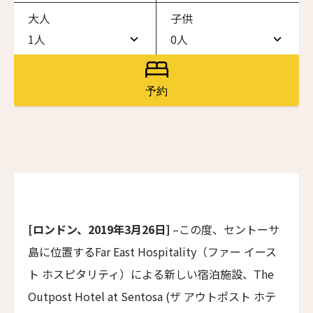
大人
子供
ワン・ジーティー・グランド・ケイマン
ONE GT Grand Cayman
1人
0人
1人
0人
ザ・キャベンディッシュ・ロンドン
The Cavendish Hotel
2人
1人
予約
ザ・バウアー
3人
2人
The Bower
4人
3人
ラ・ヴァリーズ・ロス・カボス
La Valise Los Cabos
5人
4人
ネマ・デザイン・ホテル＆スパ
6人
5人
NEMA Design Hotel & Spa
[ロンドン、2019年3月26日]
–この度、セントーサ
カステル・ボー・サイト
7人
6人
島に位置するFar East Hospitality（ファー イース
Castel Beau Site
8人
7人
ト ホスピタリティ）による新しい宿泊施設、The
ザ・グレース
Outpost Hotel at Sentosa (ザ アウトポスト ホテ
The Grace
9人
8人