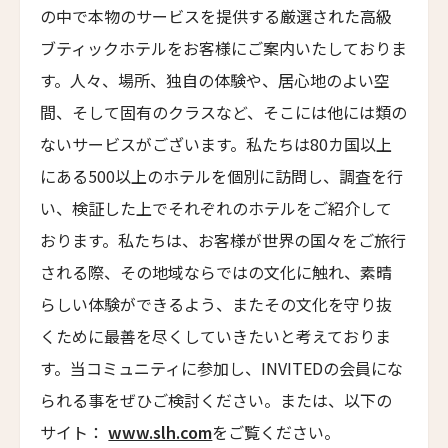
の中で本物のサービスを提供する厳選された高級
Emiliano Rio
ブティックホテルをお客様にご案内いたしておりま
バラクーダ・ホテル・アンド・ヴィラズ
す。人々、場所、独自の体験や、居心地のよい空
Barracuda Hotel & Villas
間、そして固有のクラスなど、そこには他には類の
パラッツォ・マンフレディ
Palazzo Manfredi
ないサービスがございます。私たちは80カ国以上
にある500以上のホテルを個別に訪問し、調査を行
ヴィラ・スパレッティ・トリヴェッリ
Villa Spalletti Trivelli
い、検証した上でそれぞれのホテルをご紹介して
おります。私たちは、お客様が世界の国々をご旅行
ロメオ・ローマ
ROMEO Roma
される際、その地域ならではの文化に触れ、素晴
らしい体験ができるよう、またその文化を守り抜
ザ・ゲーテ・ホテル
The Goethe Hotel
くために最善を尽くしていきたいと考えておりま
す。当コミュニティに参加し、INVITEDの会員にな
パーム・スイート
Palm Suite
られる事をぜひご検討ください。または、以下の
サイト：
www.slh.com
をご覧ください。
マーロット・ローマ