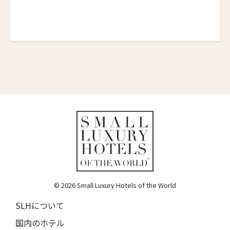
Maalot Roma
パラッツォ・ターリア
Palazzo Talìa
マルグッタ 19
Margutta 19
ホテル・ディンギルテッラ
Hotel d'Inghilterra
ロメオ・ナポリ
ROMEO Napoli
高輪 花香路
TAKANAWA HANAKOHRO
© 2026 Small Luxury Hotels of the World
ホテル ヴィロン
Hotel Vilòn
SLHについて
ホテル・ロード・バイロン
国内のホテル