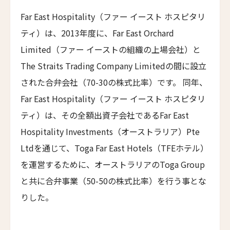
HUANG YAN 36 Hotel
Far East Hospitality（ファー イースト ホスピタリ
ヤンバイ・ヴィラ
ティ）は、2013年度に、Far East Orchard
Yanbai Villa
Limited（ファー イーストの組織の上場会社）と
ジャンガラ・ドンファン
The Straits Trading Company Limitedの間に設立
Jangala Dunhuang
された合弁会社（70-30の株式比率）です。 同年、
LNホテル・ファイブ
Far East Hospitality（ファー イースト ホスピタリ
LN Hotel Five
ティ）は、その全額出資子会社であるFar East
カイプー・ベルフリー
Hospitality Investments（オーストラリア）Pte
Kaipuu Belfry
Ltdを通じて、Toga Far East Hotels（TFEホテル）
ザ・バッテリー
を運営するために、オーストラリアのToga Group
The Battery
と共に合弁事業（50-50の株式比率）を行う事とな
サウスブリッジ・ナパ・バレー
りした。
Southbridge Napa Valley
カーネロス・リゾート＆スパ
Carneros Resort and Spa