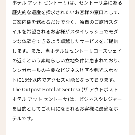
アートホテル リポーゾ
ホテル アット セントーサ)は、セントーサ島にある
Art Hotel Riposo
歴史的な遺産を探求されたいお客様の窓口として、
ウエスト ベイ クラブ
ご案内係を務めるだけでなく、独自のご旅行スタ
West Bay Club
イルを希望されるお客様がスタイリッシュでモダ
ラ・コラリーナ・アイランド・ハウス
ンな体験をできるよう卓越したサービスをご提供
La Coralina Island House
します。また、当ホテルはセントーサコーズウェイ
コンヴェント・フランチェスカーノ
の近くという素晴らしい立地条件に恵まれており、
Convento Francescano
シンガポールの主要なビジネス地区や観光スポッ
パイン・ツリーズ・ホテル
トに15分以内でアクセス可能となっております。
Pine Trees Hotel
The Outpost Hotel at Sentosa (ザ アウトポスト
ウィンズローズ・バンガローズ
ホテル アット セントーサ)は、ビジネスやレジャー
Winslow's Bungalows
を目的としてご利用になられるお客様に最適なホ
ライトハウス・ホテル
テルです。
Lighthouse Hotel
エラズ・コテージズ