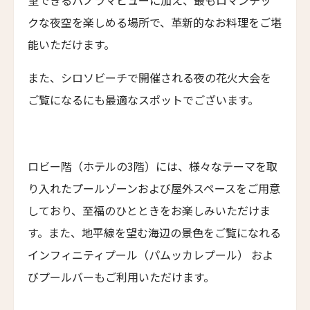
望できるパノラマビューに加え、最もロマンチッ
バディア・ディ・ポマイオ
クな夜空を楽しめる場所で、革新的なお料理をご堪
Badia di Pomaio
能いただけます。
ガルドゥ・ホテル&スパ
また、シロソビーチで開催される夜の花火大会を
Gáldu Hotel & Spa
ご覧になるにも最適なスポットでございます。
マウント クック レイクサイド リトリート
ニュースレター登録
Mt Cook Lakeside Retreat, Ben Ohau
ザ・イン・アット・ランチョ・サンタ・フェ
The Inn at Rancho Santa Fe
ロビー階（ホテルの3階）には、様々なテーマを取
名前（ローマ字）
*
り入れたプールゾーンおよび屋外スペースをご用意
ザ・グレイソン・マイアミ
The Grayson Miami
しており、至福のひとときをお楽しみいただけま
First
Last
す。また、地平線を望む海辺の景色をご覧になれる
ヒストリック・ロッキー・ウォーターズ・イン
名前 （漢字）
Historic Rocky Waters Inn
インフィニティプール（パムッカレプール） およ
びプールバーもご利用いただけます。
エリート・スプリング・ヴィラズ
Elite Spring Villas
First
Last