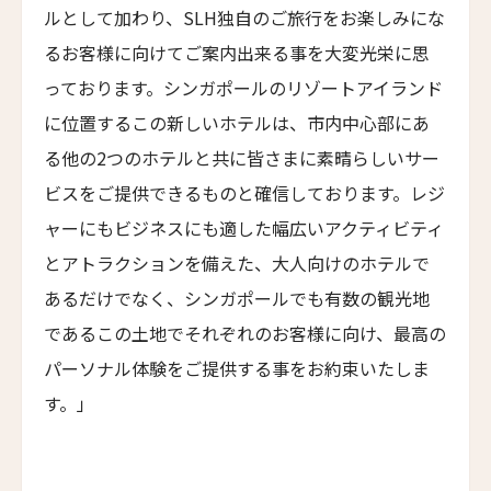
ユイテュン・マンション
ルとして加わり、SLH独自のご旅行をお楽しみにな
YiuTeung Mansion
るお客様に向けてご案内出来る事を大変光栄に思
ポッケイ・ホテル・シャオシン
っております。シンガポールのリゾートアイランド
POKKEI Hotel Shaoxing
に位置するこの新しいホテルは、市内中心部にあ
リーウ・ハウス
る他の2つのホテルと共に皆さまに素晴らしいサー
Leeu House
ビスをご提供できるものと確信しております。レジ
ル・カルティエ・フランセ
ャーにもビジネスにも適した幅広いアクティビティ
Le Quartier Français
とアトラクションを備えた、大人向けのホテルで
ザ・フェザーズ・ホテル
あるだけでなく、シンガポールでも有数の観光地
The Feathers Hotel
であるこの土地でそれぞれのお客様に向け、最高の
川奈ホテルゴルフコース
パーソナル体験をご提供する事をお約束いたしま
Kawana Hotel & Golf Course
す。」
ジーヴァ・ホア・ルー・リトリート
Jiva Hoa Lu Retreat