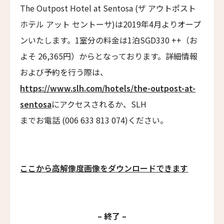
タル・ヴィラズ・レヴィータ
The Outpost Hotel at Sentosa (ザ アウトポスト
Taru Villas Levita
ホテル アット セントーサ)は2019年4月よりオープ
ロンティン・ヴィンヤード・ホテル
ンいたします。1室分の料金は1泊SGD330 ++（お
Longting Vineyard Hotel
よそ 26,365円）からとなっております。詳細情報
ロン・リトリート&スパ
および予約を行う際は、
Lon Retreat and Spa
https://www.slh.com/hotels/the-outpost-at-
バーレ・リゾート・ゴア
sentosa
にアクセスされるか、SLH
Baale Resort Goa
までお電話 (006 633 813 074)ください。
ベルタム・ウェルネス スパ＆ヴィラズ
Bertam Wellness Spa and Villas
ファイブ スプリング リゾート ザ・白浜
ここから高解像度画像をダウンロードできます
Five Spring Resort The Shirahama
ヨンチ・ホテル・シアン
Younch Hotel Xi'an
– 終了 –
ホテル長楽館