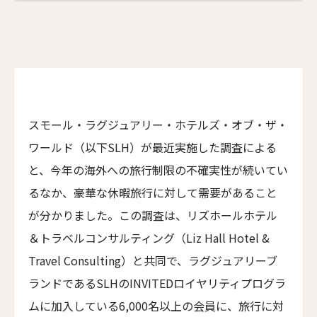
ザ・バウアー
3人
2人
The Bower
4人
3人
ラ・ヴァリーズ・ロス・カボス
La Valise Los Cabos
5人
4人
ネマ・デザイン・ホテル＆スパ
6人
5人
NEMA Design Hotel & Spa
スモール・ラグジュアリー・ホテルズ・オブ・ザ・
カステル・ボー・サイト
7人
6人
ワールド（以下SLH）が最近実施した調査による
Castel Beau Site
8人
7人
と、今年の海外への旅行制限の不確実性が続いてい
ザ・グレース
るなか、豪華な休暇旅行に対して需要があること
The Grace
9人
8人
が分かりました。この調査は、リズホールホテル
ムンドゥク・キャビンズ・バイ・デサ・ハイ
10人
9人
＆トラベルコンサルティング（Liz Hall Hotel &
Munduk Cabins by Desa Hay
Travel Consulting）と共同で、ラグジュアリーブ
11人
10人
シーナ・ヴィラ・マティルデ
ランドであるSLHのINVITEDロイヤリティプログラ
Sina Villa Matilde
12人
11人
ムに加入している6,000名以上の会員に、旅行に対
ザボラ・エステート