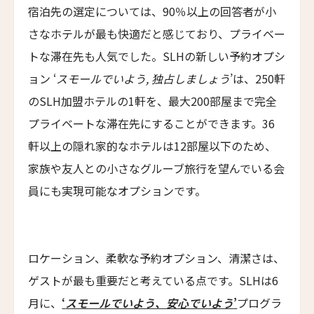
宿泊先の選定については、90％以上の回答者が小
アゼライ・ラ・レジデンス・フエ
閉じる
さなホテルが最も快適だと感じており、プライベー
Azerai La Residence
トな滞在先も人気でした。SLHの新しい予約オプシ
サンタ・ボカ
ョン ‘
スモールでいよう
,
独占しましょう
’は、250軒
Santa Boka
のSLH加盟ホテルの1軒を、最大200部屋まで完全
ホテル・ベルクレア
プライベートな滞在先にすることができます。36
Hotel Belleclaire
軒以上の隠れ家的なホテルは12部屋以下のため、
パークホテル・エーゲルナー・ヘーフェ
家族や友人との小さなグルーブ旅行を望んでいる会
Parkhotel Egerner Höfe
員にも実現可能なオプションです。
カブ・ホテル・ロードス
Cabu Hotel Rhodes
メゾン・モーブリュイユ
ロケーション、柔軟な予約オプション、清潔さは、
Maison Maubreuil
ゲストが最も重要だと考えている点です。SLHは6
グランド・パレス・ブルノ
月に、
‘
スモールでいよう、安心でいよう
’
プログラ
Grand Palace Brno