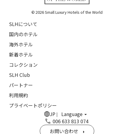
Vallie Hotel
© 2026 Small Luxury Hotels of the World
カムデン・ハーバー・イン
Camden Harbour Inn
SLHについて
国内のホテル
ザ・スターヴランド・ロシアンリバー・バレー
The Stavrand Russian River Valley
海外ホテル
オナーリゾート・ユンシュ・ダリ
新着ホテル
Honor Resort Yun Shu Dali
コレクション
ハンジョウ・ムーショウ・シーシー・ホテル
SLH Club
Hangzhou Muh Shoou Xixi Hotel
パートナー
ユイテュン・マンション
利用規約
YiuTeung Mansion
プライベートポリシー
ポッケイ・ホテル・シャオシン
JP
Language
POKKEI Hotel Shaoxing
006 633 813 074
リーウ・ハウス
お問い合わせ