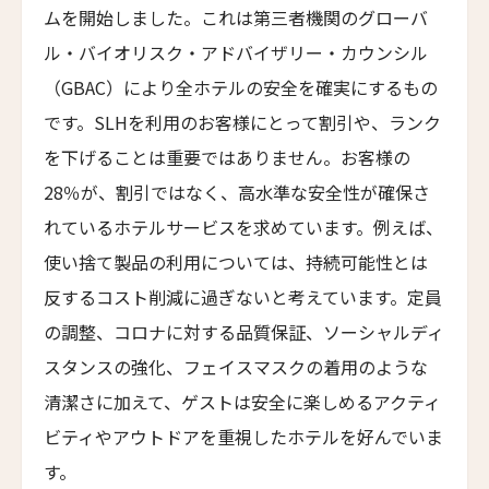
ムを開始しました。これは第三者機関のグローバ
アッシュダウン・パーク・ホテル&カントリークラ
ル・バイオリスク・アドバイザリー・カウンシル
ブ
Ashdown Park Hotel & Country Club
（GBAC）により全ホテルの安全を確実にするもの
です。SLHを利用のお客様にとって割引や、ランク
アレクサンダー・ハウス・アンド・ユートピア・ス
パ
を下げることは重要ではありません。お客様の
Alexander House & Utopia Spa
28％が、割引ではなく、高水準な安全性が確保さ
ザ・ランドマーク・ロードス・ヴィラズ＆スパ
れているホテルサービスを求めています。例えば、
The Landmark Rhodes Villas & Spa, Greece
使い捨て製品の利用については、持続可能性とは
トラスコリゾート
反するコスト削減に過ぎないと考えています。定員
Trusko Resort
の調整、コロナに対する品質保証、ソーシャルディ
スキーラ・リトリート
スタンスの強化、フェイスマスクの着用のような
Skýra Retreat
清潔さに加えて、ゲストは安全に楽しめるアクティ
ア・マンドリア・ディ・ムルトリ
ビティやアウトドアを重視したホテルを好んでいま
A Mandria di Murtoli
す。