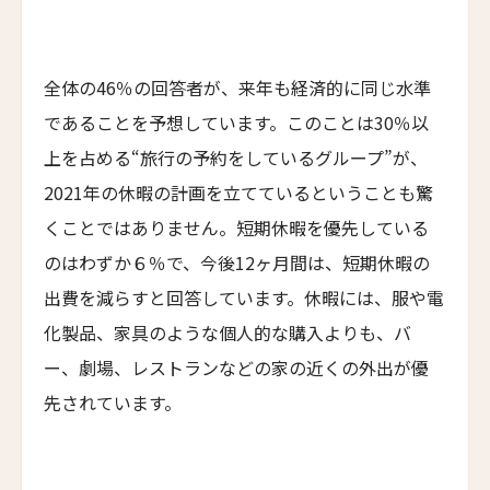
Shanghai Muh Shoou Zhujing Hotel
ザ・スパイア・ホテル
The Spire Hotel
全体の46％の回答者が、来年も経済的に同じ水準
であることを予想しています。このことは30％以
ヨーロッパ・パレス
Europa Palace
上を占める“旅行の予約をしているグループ”が、
ザ・エヴレン
2021年の休暇の計画を立てているということも驚
The Evren
くことではありません。短期休暇を優先している
スマック マチュピチュ ホテル
のはわずか６％で、今後12ヶ月間は、短期休暇の
SUMAQ Machu Picchu Hotel
出費を減らすと回答しています。休暇には、服や電
アートホテル リポーゾ
化製品、家具のような個人的な購入よりも、バ
Art Hotel Riposo
ー、劇場、レストランなどの家の近くの外出が優
ウエスト ベイ クラブ
先されています。
West Bay Club
ラ・コラリーナ・アイランド・ハウス