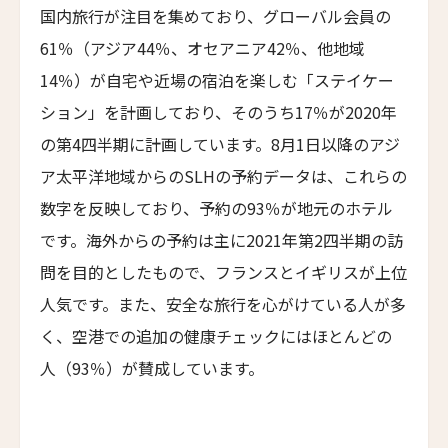
ニュースレター登録
La Coralina Island House
国内旅行が注目を集めており、グローバル会員の
コンヴェント・フランチェスカーノ
61％（アジア44％、オセアニア42％、他地域
Convento Francescano
14％）が自宅や近場の宿泊を楽しむ「ステイケー
名前（ローマ字）
*
パイン・ツリーズ・ホテル
ション」を計画しており、そのうち17％が2020年
Pine Trees Hotel
の第4四半期に計画しています。8月1日以降のアジ
First
Last
ウィンズローズ・バンガローズ
ア太平洋地域からのSLHの予約データは、これらの
Winslow's Bungalows
名前 （漢字）
数字を反映しており、予約の93％が地元のホテル
ライトハウス・ホテル
です。海外からの予約は主に2021年第2四半期の訪
Lighthouse Hotel
問を目的としたもので、フランスとイギリスが上位
First
Last
エラズ・コテージズ
人気です。また、安全な旅行を心がけている人が多
Eメール
*
Ella's Cottages
く、空港での追加の健康チェックにはほとんどの
リドリー・ハウス
人（93％）が賛成しています。
Ridley House
送信
アゼライ・ケーガー・ベイ
Azerai Ke Ga Bay