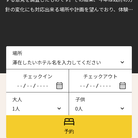
針の変化にも対応出来る場所や計画を望んでおり、体験を
調整、カスタマイズできる小さなホテルを望んでいるとい
うことが分かりました。
場所
滞在したいホテル名を入力してください
チェックイン
チェックアウト
滞在したいホテル名を入力してください
大人
子供
ワン・ジーティー・グランド・ケイマン
ONE GT Grand Cayman
1人
0人
1人
0人
ザ・キャベンディッシュ・ロンドン
The Cavendish Hotel
2人
1人
予約