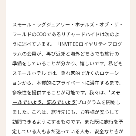
イル・ボスカレト・リゾート・アンド・スパ
Il Boscareto Resort & Spa
ニーヴァ・ラブリズ・セイシェル
スモール・ラグジュアリー・ホテルズ・オブ・ザ・
Niva Labriz Seychelles
ワールドのCOOであるリチャードハイドは次のよ
アペラシオン ヒールズバーグ
うに述べています。「INVITEDロイヤリティプログ
Appellation Healdsburg, Healdsburg
ラムの会員が、再び近郊と海外どちらでも旅行の
ホテル・カサ・ウアマントラ
準備をしていることが分かり、嬉しいです。私ども
Hotel Casa Huamantla
スモールホテルでは、隠れ家的で近くのロケーシ
ホテル・サルタス
ョンから、本質的にプライベートに滞在するまで、
Hotel Saltus
多様性を提供することが可能です。我々は、
‘
スモ
バディア・ディ・ポマイオ
ールでいよう、安心でいよう
’
プログラムを開始し
Badia di Pomaio
ました。これは、旅行先にも、お客様が安心して
ガルドゥ・ホテル&スパ
訪問できるようにするものです。また既に旅行を予
Gáldu Hotel & Spa
定している人もまだ迷っている人も、安全なときが