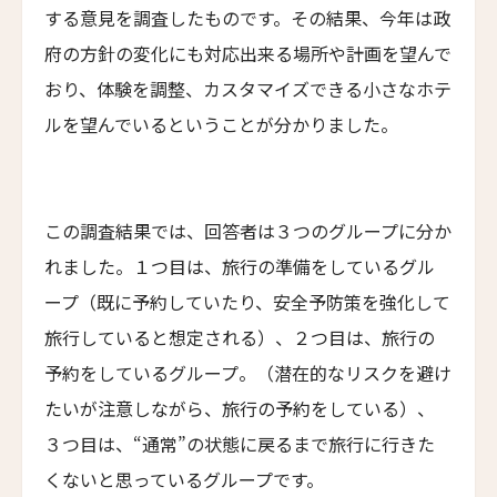
13人
12人
する意見を調査したものです。その結果、今年は政
Zabola Estate
府の方針の変化にも対応出来る場所や計画を望んで
14人
13人
ル・ヌメロ3・バイ・シャンパーニュ・ティエノー
おり、体験を調整、カスタマイズできる小さなホテ
Le N°3 by Champagne Thiénot
15人
14人
ルを望んでいるということが分かりました。
トルフフス・リトリート
16人
15人
Torfhús Retreat
ルチャン・ナン・リトリート
17人
16人
Lchang Nang Retreat
この調査結果では、回答者は３つのグループに分か
18人
17人
れました。１つ目は、旅行の準備をしているグル
ザ・パソナ ネイチャーバース・リトリート
THE PASONA Natureverse Retreat
ープ（既に予約していたり、安全予防策を強化して
19人
18人
旅行していると想定される）、２つ目は、旅行の
マストロヤンニ・ルレ
Mastrojanni Relais
予約をしているグループ。（潜在的なリスクを避け
たいが注意しながら、旅行の予約をしている）、
ミー・カボ
ME Cabo
３つ目は、“通常”の状態に戻るまで旅行に行きた
くないと思っているグループです。
シャンハイ・ムー・ショウ・ジュージン・ホテル