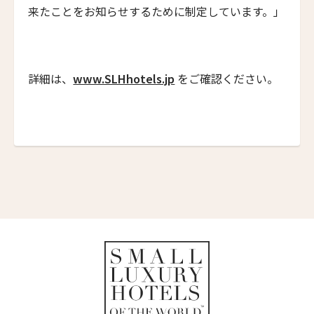
マウント クック レイクサイド リトリート
来たことをお知らせするために制定しています。」
Mt Cook Lakeside Retreat, Ben Ohau
ザ・イン・アット・ランチョ・サンタ・フェ
The Inn at Rancho Santa Fe
詳細は、
www.SLHhotels.jp
をご確認ください。
ザ・グレイソン・マイアミ
The Grayson Miami
ヒストリック・ロッキー・ウォーターズ・イン
Historic Rocky Waters Inn
エリート・スプリング・ヴィラズ
Elite Spring Villas
レヴィヴォ・ウェルネス・リゾート
Revivo Wellness Resort
シリ・サラ プライベート・ヴィラ
Siri Sala Private Thai Villa
ヴァリー ホテル