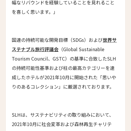
幅なリバウンドを経験していることを見れること
Ella's Cottages
を喜しく思います。」
リドリー・ハウス
Ridley House
アゼライ・ケーガー・ベイ
国連の持続可能な開発目標（SDGs）および
世界サ
Azerai Ke Ga Bay
ステナブル旅行評議会
（Global Sustainable
アゼライ・ラ・レジデンス・フエ
Tourism Council、GSTC）の基準に合致したSLH
Azerai La Residence
の持続可能性基準および柱の最高カテゴリーを達
サンタ・ボカ
成したホテルが2021年10月に開始された「思いや
Santa Boka
りのあるコレクション」に厳選されております。
ホテル・ベルクレア
Hotel Belleclaire
パークホテル・エーゲルナー・ヘーフェ
SLHは、サステナビリティの取り組みにおいて、
Parkhotel Egerner Höfe
2021年10月に社会変革および森林再生チャリテ
カブ・ホテル・ロードス