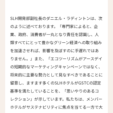
アートホテル リポーゾ
Art Hotel Riposo
First
Last
ウエスト ベイ クラブ
SLH開発部副社長のダニエル・ラディントンは、次
Eメール
*
West Bay Club
のように述べております。「専門家によると、企
ラ・コラリーナ・アイランド・ハウス
業、政府、消費者が一丸となり責任を認識し、人
La Coralina Island House
類すべてにとって豊かなグリーン経済への取り組み
送信
コンヴェント・フランチェスカーノ
を加速させれば、影響を及ぼすのに手遅れではあ
Convento Francescano
りません。」また、「エコツーリズムがアースデイ
パイン・ツリーズ・ホテル
閉じる
の短期的なマーケティングキャンペーンではなく、
Pine Trees Hotel
将来的に主要な勢力として見なすべきであることに
ウィンズローズ・バンガローズ
留意し、ますます多くのSLHホテルがGSTCの認定
Winslow's Bungalows
基準を満たしていることを、「思いやりのあるコ
ライトハウス・ホテル
レクション」が示しています。私たちは、メンバー
Lighthouse Hotel
ホテルがサステナビリティに焦点を当てる一方で大
エラズ・コテージズ