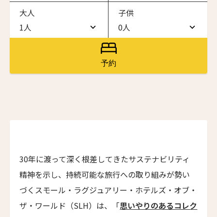
大人
子供
ワン・ジーティー・グランド・ケイマン
ONE GT Grand Cayman
1人
0人
1人
0人
ザ・キャベンディッシュ・ロンドン
The Cavendish Hotel
2人
1人
予約
ザ・バウアー
3人
2人
The Bower
4人
3人
ラ・ヴァリーズ・ロス・カボス
La Valise Los Cabos
5人
4人
ネマ・デザイン・ホテル＆スパ
6人
5人
NEMA Design Hotel & Spa
30年に渡って深く根差してきたサステナビリティ
カステル・ボー・サイト
7人
6人
精神を示し、持続可能な旅行への取り組みが勢い
Castel Beau Site
8人
7人
づくスモール・ラグジュアリー・ホテルズ・オブ・
ザ・グレース
ザ・ワールド（SLH）は、「
思いやりのあるコレク
The Grace
9人
8人