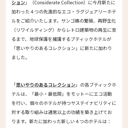
ション
」（Considerate Collection）に今月新たに
ムンドゥク・キャビンbyデサ・ヘイ
10人
9人
加わった４つの先進的なエコ・ラグジュアリーホテ
Munduk Cabins by Desa Hay
ルをご紹介いたします。サンゴ礁の繁殖、再野生化
11人
10人
シーナ・ヴィラ・マティルデ
（リワイルディング）からレトロ建築物の再生に至
Sina Villa Matilde
12人
11人
るまで、地球保護を擁護するブティックホテルが
ザボラ・エステート
13人
12人
「思いやりのあるコレクション」に新たに加わり
Zabola Estate
ました。
14人
13人
ル・ヌメロ3・バイ・シャンパーニュ・ティエノー
Le N°3 by Champagne Thiénot
15人
14人
トルフフス・リトリート
16人
15人
Torfhús Retreat
「
思いやりのあるコレクション
」の各ブティックホ
テルは、「最小・最低限」をモットーにエコ活動
ランチャン・ナン・リトリート
17人
16人
Lchang Nang Retreat
を行い、個々のホテルが持つサステイナビリティに
18人
17人
対する取り組みは通常以上の功績を築き上げてお
ザ・パソナ ネイチャーバース・リトリート
THE PASONA Natureverse Retreat
ります。新たに加わった新しい４つのホテルは：
19人
18人