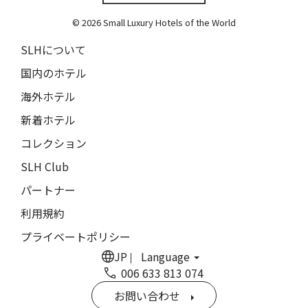
バディア・ディ・ポマイオ
© 2026 Small Luxury Hotels of the World
Badia di Pomaio
SLHについて
ガルドゥ・ホテル&スパ
国内のホテル
Gáldu Hotel & Spa
海外ホテル
マウント クック レイクサイド リトリート
新着ホテル
Mt Cook Lakeside Retreat, Ben Ohau
コレクション
ザ・イン・アット・ランチョ・サンタ・フェ
The Inn at Rancho Santa Fe
SLH Club
パートナー
ザ・グレイソン・マイアミ
The Grayson Miami
利用規約
ヒストリック・ロッキー・ウォーターズ・イン
プライベートポリシー
Historic Rocky Waters Inn
JP
Language
006 633 813 074
エリート・スプリング・ヴィラズ
Elite Spring Villas
お問い合わせ