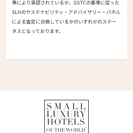
準により承認されているか、GSTCの基準に従った
スキーラ・リトリート
SLHのサステナビリティ・アドバイザリー・パネル
Skýra Retreat
による査定に合格しているかのいずれかのステー
ア・マンドリア・ディ・ムルトリ
タスとなっております。
A Mandria di Murtoli
イル・ボスカレト・リゾート・アンド・スパ
Il Boscareto Resort & Spa
ニーヴァ・ラブリズ・セイシェル
Niva Labriz Seychelles
アペラシオン ヒールズバーグ
Appellation Healdsburg, Healdsburg
ホテル・カサ・ウアマントラ
Hotel Casa Huamantla
ホテル・サルタス
Hotel Saltus