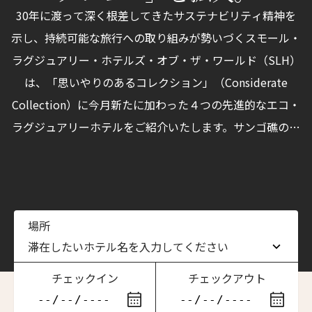
30年に渡って深く根差してきたサステナビリティ精神を
示し、持続可能な旅行への取り組みが勢いづくスモール・
ラグジュアリー・ホテルズ・オブ・ザ・ワールド（SLH）
は、「思いやりのあるコレクション」（Considerate
Collection）に今月新たに加わった４つの先進的なエコ・
ラグジュアリーホテルをご紹介いたします。サンゴ礁の繁
殖、再野生化（リワイルディング）からレトロ建築物の再
生に至るまで、地球保護を擁護するブティックホテルが
「思いやりのあるコレクション」に新たに加わりました。
場所
滞在したいホテル名を入力してください
チェックイン
チェックアウト
滞在したいホテル名を入力してください