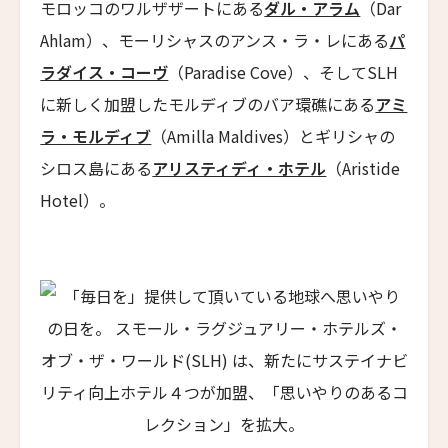
モロッコのワルザザートにある
ダル・アラム
（Dar
マストロヤンニ・ルレ
Mastrojanni Relais
Ahlam）、モーリシャスのアンス・ラ・レにある
パ
ラダイス・コーヴ
（Paradise Cove）、そしてSLH
ミー・カボ
ME Cabo
に新しく加盟したモルディブのバア環礁にある
アミ
ラ・モルディブ
（Amilla Maldives）とギリシャの
シャンハイ・ムー・ショウ・ジュージン・ホテル
Shanghai Muh Shoou Zhujing Hotel
シロス島にある
アリスティディ・ホテル
（Aristide
Hotel）。
ザ・スパイア・ホテル
ニュースレター登録
The Spire Hotel
ヨーロッパ・パレス
Europa Palace
名前（ローマ字）
*
ザ・エヴレン
The Evren
First
Last
スマック マチュピチュ ホテル
名前 （漢字）
SUMAQ Machu Picchu Hotel