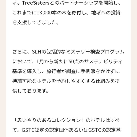
ィ、
TreeSisters
とのパートナーシップを開始し、
Cabu Hotel Rhodes
これまでに13,000本の木を寄付し、地球への投資
メゾン・モーブリュイユ
を支援してきました。
Maison Maubreuil
グランド・パレス・ブルノ
Grand Palace Brno
さらに、SLHの包括的なミステリー検査プログラム
アッシュダウン・パーク・ホテル&カントリークラ
において、1月から新たに50点のサステナビリティ
ブ
Ashdown Park Hotel & Country Club
基準を導入し、旅行者が調査に手間暇をかけずに
持続可能なホテルを予約しやすくする仕組みを提
アレクサンダー・ハウス・アンド・ユートピア・ス
パ
供しております。
Alexander House & Utopia Spa
ザ・ランドマーク・ロードス・ヴィラズ＆スパ
The Landmark Rhodes Villas & Spa, Greece
「思いやりのあるコレクション」のホテルはすべ
トラスコリゾート
て、GSTC認定の認定団体あるいはGSTCの認定基
Trusko Resort