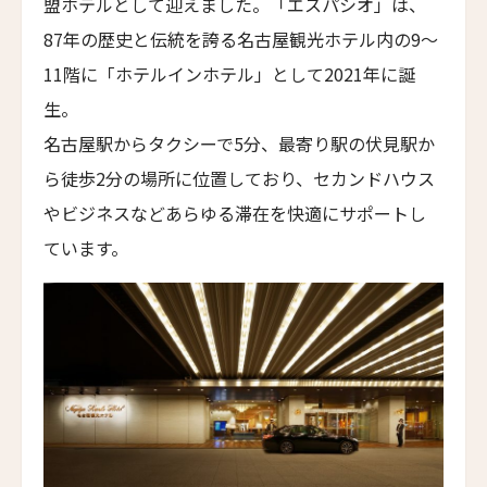
8人
7人
盟ホテルとして迎えました。「エスパシオ」は、
ザ・グレース
87年の歴史と伝統を誇る名古屋観光ホテル内の9〜
The Grace
9人
8人
11階に「ホテルインホテル」として2021年に誕
ムンドゥク・キャビンbyデサ・ヘイ
10人
9人
生。
Munduk Cabins by Desa Hay
名古屋駅からタクシーで5分、最寄り駅の伏見駅か
11人
10人
シーナ・ヴィラ・マティルデ
ら徒歩2分の場所に位置しており、セカンドハウス
Sina Villa Matilde
12人
11人
やビジネスなどあらゆる滞在を快適にサポートし
ザボラ・エステート
13人
12人
ています。
Zabola Estate
14人
13人
ル・ヌメロ3・バイ・シャンパーニュ・ティエノー
Le N°3 by Champagne Thiénot
15人
14人
トルフフス・リトリート
16人
15人
Torfhús Retreat
ランチャン・ナン・リトリート
17人
16人
Lchang Nang Retreat
18人
17人