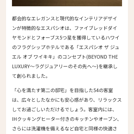
ザ・パソナ ネイチャーバース・リトリート
THE PASONA Natureverse Retreat
19人
18人
都会的なエレガンスと現代的なインテリアデザイ
マストロヤンニ・ルレ
ンが特徴的なエスパシオは、ファイブレッドダイ
Mastrojanni Relais
ヤモンドとフォーブス5つ星を獲得しているハワイ
ミー・カボ
のフラグシップホテルである「エスパシオ ザ ジュ
ME Cabo
エル オブ ワイキキ」のコンセプト(BEYOND THE
シャンハイ・ムー・ショウ・ジュージン・ホテル
LUXURY〜ラグジュアリーのその先へ〜)を継承し
Shanghai Muh Shoou Zhujing Hotel
て創られました。
ザ・スパイア・ホテル
The Spire Hotel
「心を満たす第二の邸宅」を目指した54の客室
ヨーロッパ・パレス
は、広々としたなかにも安心感があり、リラックス
Europa Palace
してお過ごしいただけるでしょう。客室内には、
ザ・エヴレン
IHクッキングヒーター付きのキッチンやオーブン、
The Evren
さらには洗濯機を備えるなど自宅と同様の快適さ