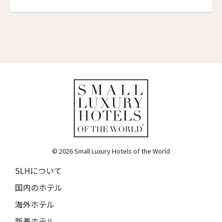
エリート・スプリング・ヴィラズ
Elite Spring Villas
レヴィヴォ・ウェルネス・リゾート
Revivo Wellness Resort
シリ・サラ プライベート・ヴィラ
Siri Sala Private Thai Villa
ヴァリー ホテル
Vallie Hotel
カムデン・ハーバー・イン
Camden Harbour Inn
© 2026 Small Luxury Hotels of the World
ザ・スターヴランド・ロシアンリバー・バレー
SLHについて
The Stavrand Russian River Valley
国内のホテル
オナーリゾート・ユンシュ・ダリ
海外ホテル
Honor Resort Yun Shu Dali
新着ホテル