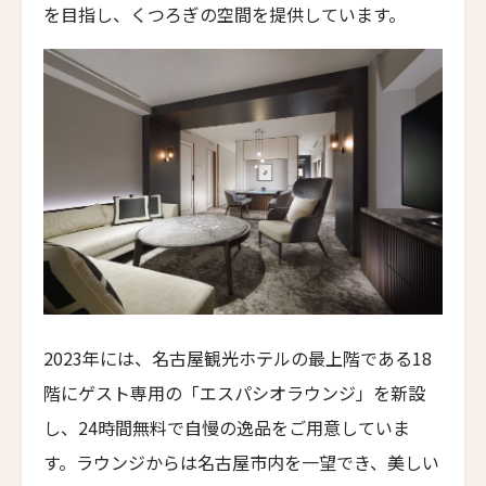
スマック マチュピチュ ホテル
を目指し、くつろぎの空間を提供しています。
SUMAQ Machu Picchu Hotel
アートホテル リポーゾ
Art Hotel Riposo
ウエスト ベイ クラブ
West Bay Club
ラ・コラリーナ・アイランド・ハウス
La Coralina Island House
コンヴェント・フランチェスカーノ
Convento Francescano
パイン・ツリーズ・ホテル
2023年には、名古屋観光ホテルの最上階である18
Pine Trees Hotel
ニュースレター登録
階にゲスト専用の「エスパシオラウンジ」を新設
ウィンズローズ・バンガローズ
し、24時間無料で自慢の逸品をご用意していま
Winslow's Bungalows
す。ラウンジからは名古屋市内を一望でき、美しい
名前（ローマ字）
*
ライトハウス・ホテル