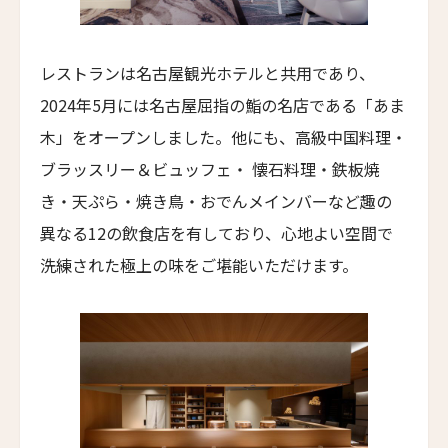
Parkhotel Egerner Höfe
カブ・ホテル・ロードス
レストランは名古屋観光ホテルと共用であり、
Cabu Hotel Rhodes
2024年5月には名古屋屈指の鮨の名店である「あま
メゾン・モーブリュイユ
木」をオープンしました。他にも、高級中国料理・
Maison Maubreuil
ブラッスリー＆ビュッフェ・ 懐石料理・鉄板焼
グランド・パレス・ブルノ
き・天ぷら・焼き鳥・おでんメインバーなど趣の
Grand Palace Brno
異なる12の飲食店を有しており、心地よい空間で
アッシュダウン・パーク・ホテル&カントリークラ
ブ
洗練された極上の味をご堪能いただけます。
Ashdown Park Hotel & Country Club
アレクサンダー・ハウス・アンド・ユートピア・ス
パ
Alexander House & Utopia Spa
ザ・ランドマーク・ロードス・ヴィラズ＆スパ
The Landmark Rhodes Villas & Spa, Greece