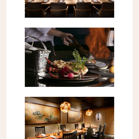
トラスコリゾート
Trusko Resort
スキーラ・リトリート
Skýra Retreat
ア・マンドリア・ディ・ムルトリ
A Mandria di Murtoli
イル・ボスカレト・リゾート・アンド・スパ
Il Boscareto Resort & Spa
ニーヴァ・ラブリズ・セイシェル
Niva Labriz Seychelles
アペラシオン ヒールズバーグ
Appellation Healdsburg, Healdsburg
ホテル・カサ・ウアマントラ
Hotel Casa Huamantla