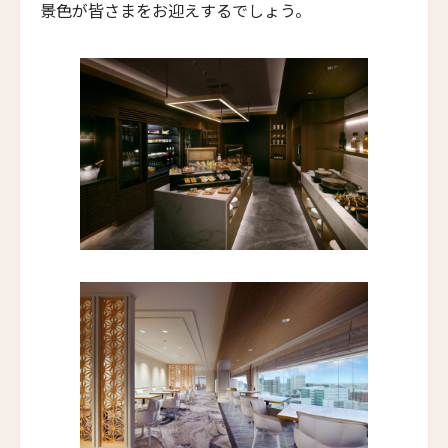
景色が皆さまをお迎えするでしょう。
Lighthouse Hotel
エラズ・コテージズ
First
Last
Ella's Cottages
名前 （漢字）
リドリー・ハウス
Ridley House
First
Last
アゼライ・ケーガー・ベイ
Azerai Ke Ga Bay
Eメール
*
アゼライ・ラ・レジデンス・フエ
Azerai La Residence
サンタ・ボカ
送信
Santa Boka
ホテル・ベルクレア
閉じる
Hotel Belleclaire
パークホテル・エーゲルナー・ヘーフェ