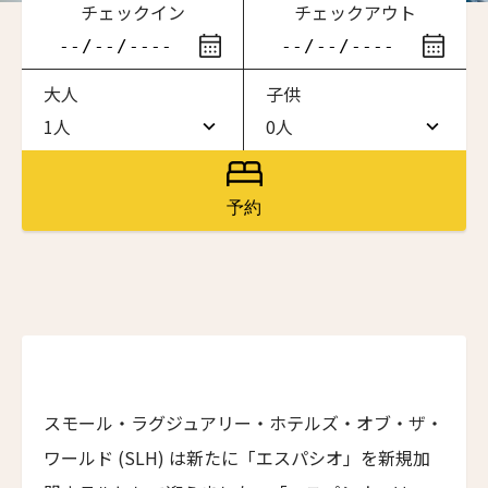
チェックイン
チェックアウト
滞在したいホテル名を入力してください
大人
子供
ワン・ジーティー・グランド・ケイマン
ONE GT Grand Cayman
1人
0人
1人
0人
ザ・キャベンディッシュ・ロンドン
The Cavendish Hotel
2人
1人
予約
ザ・バウアー
3人
2人
The Bower
4人
3人
ラ・ヴァリーズ・ロス・カボス
La Valise Los Cabos
5人
4人
ネマ・デザイン・ホテル＆スパ
6人
5人
NEMA Design Hotel & Spa
スモール・ラグジュアリー・ホテルズ・オブ・ザ・
カステル・ボー・サイト
7人
6人
ワールド (SLH) は新たに「エスパシオ」を新規加
Castel Beau Site