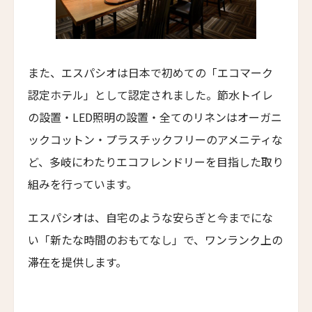
ホテル・サルタス
Hotel Saltus
バディア・ディ・ポマイオ
また、エスパシオは日本で初めての「エコマーク
Badia di Pomaio
認定ホテル」として認定されました。節水トイレ
ガルドゥ・ホテル&スパ
の設置・LED照明の設置・全てのリネンはオーガニ
Gáldu Hotel & Spa
ックコットン・プラスチックフリーのアメニティな
マウント クック レイクサイド リトリート
ど、多岐にわたりエコフレンドリーを目指した取り
Mt Cook Lakeside Retreat, Ben Ohau
組みを行っています。
ザ・イン・アット・ランチョ・サンタ・フェ
The Inn at Rancho Santa Fe
エスパシオは、自宅のような安らぎと今までにな
ザ・グレイソン・マイアミ
い「新たな時間のおもてなし」で、ワンランク上の
The Grayson Miami
滞在を提供します。
ヒストリック・ロッキー・ウォーターズ・イン
Historic Rocky Waters Inn