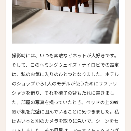
ガンテロッジ
Gangtey Lodge
ザ・フォートレス・リゾート＆スパ
The Fortress Resort & Spa
タブラ・ラサ・リゾート＆スパ
Tabula Rasa Resort & Spa
撮影時には、いつも素敵なビネットが大好きです。
エンジェルビーチ・リゾート
そして、このヘミングウェイズ・ナイロビでの設定
Angel Beach Resort
は、私のお気に入りのひとつとなりました。ホテル
ザ・ジョージ
のショップから1人のモデルが使うためにサファリ
The George
シャツを借り、それを椅子の背もたれに置きまし
アイヒャルト・プライベートホテル
た。部屋の写真を撮っていたとき、ベッドの上の蚊
Eichardt's Private Hotel
帳が机を完璧に囲んでいることに気づきました。私
ベイ・オブ・メニー・コーブズ
は古い本と別のカメラを取りに急いで、シーンをセ
Bay of Many Coves
ットしました。その風景は、アーネスト・ヘミング