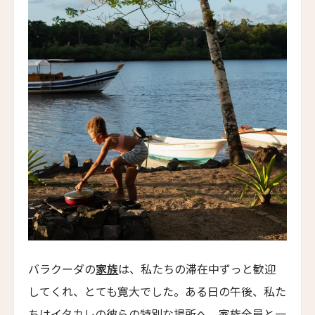
レヴィヴォ・ウェルネス・リゾート
Revivo Wellness Resort
シリ・サラ プライベート・ヴィラ
Siri Sala Private Thai Villa
ヴァリー ホテル
Vallie Hotel
カムデン・ハーバー・イン
Camden Harbour Inn
ザ・スターヴランド・ロシアンリバー・バレー
The Stavrand Russian River Valley
オナーリゾート・ユンシュ・ダリ
Honor Resort Yun Shu Dali
バラクーダの
家族
は、私たちの滞在中ずっと歓迎
してくれ、とても寛大でした。ある日の午後、私た
ハンジョウ・ムーショウ・シーシー・ホテル
Hangzhou Muh Shoou Xixi Hotel
ちはイタカレの彼らの特別な場所へ、家族全員と一