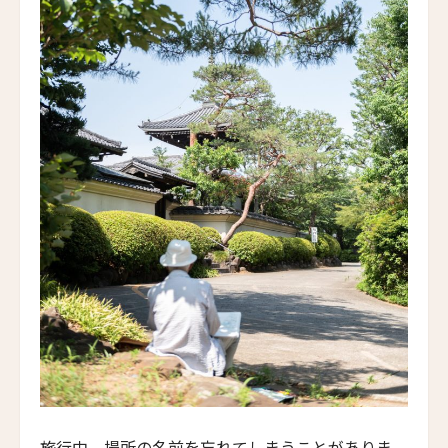
ホテル・ロード・バイロン
Hotel Lord Byron
ホテル・デ・リッチ
Hotel De' Ricci
フェンディ・プライベート・スイート
Fendi Private Suites
バブイーノ 181
Babuino 181
バリーマロー・ハウス・ホテル
Ballymaloe House Hotel
サン・カンジアン・ホテル & レジデンシズ
San Canzian Hotel & Residences
ウルソ・ホテル＆スパ
Urso Hotel & Spa
トーテム・マドリード
旅行中、場所の名前を忘れてしまうことがありま