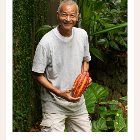
Trusko Resort
スキーラ・リトリート
Skýra Retreat
ア・マンドリア・ディ・ムルトリ
A Mandria di Murtoli
イル・ボスカレト・リゾート・アンド・スパ
Il Boscareto Resort & Spa
ニーヴァ・ラブリズ・セイシェル
Niva Labriz Seychelles
アペラシオン ヒールズバーグ
Appellation Healdsburg, Healdsburg
ホテル・カサ・ウアマントラ
Hotel Casa Huamantla
ホテル・サルタス