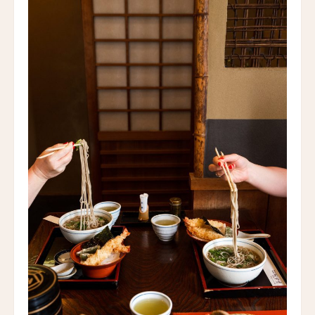
Hotel Norman Paris
グランド・パワーズ
Grand Powers
グランド・ホテル・デュ・パレ・ロワイヤル
Grand Hôtel du Palais Royal
シャトー・デ・フルール
Chateau des Fleurs
ザ・エジソン・ジョージタウン
The Edison George Town
ヴィラヘヴン・リゾート・モルディブ
Villa Haven Resort Maldives
アマヤ
Amaya
ル・マ・バロッサ