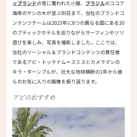
The Grace
9人
8人
ップランド
の雪に覆われた小屋、
ブラジル
のココア
ムンドゥク・キャビンbyデサ・ヘイ
海岸のヤシの木が並ぶ別荘まで、当社のブランドコ
10人
9人
Munduk Cabins by Desa Hay
ンテンツチームは2023年に8つの異なる国にある20
11人
10人
シーナ・ヴィラ・マティルデ
のブティックホテルを巡りながらサーフィンやソリ
Sina Villa Matilde
遊びを楽しみ、写真を撮影しました。ここでは、
12人
11人
ザボラ・エステート
当社のソーシャル＆ブランドコンテンツの責任者
13人
12人
Zabola Estate
であるアビ・トッテナム＝スミスとカメラマンの
14人
13人
ル・ヌメロ3・バイ・シャンパーニュ・ティエノー
キラ・ターンブルが、壮大な地球横断の1年から彼
Le N°3 by Champagne Thiénot
らのお気に入りの画像を振り返ります。
15人
14人
トルフフス・リトリート
アビのおすすめ
16人
15人
Torfhús Retreat
ランチャン・ナン・リトリート
17人
16人
Lchang Nang Retreat
18人
17人
ザ・パソナ ネイチャーバース・リトリート
THE PASONA Natureverse Retreat