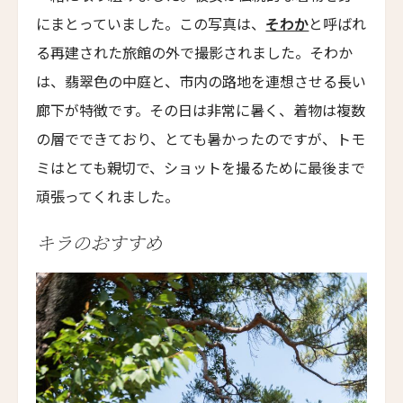
マーロット・ローマ
にまとっていました。この写真は、
そわか
と呼ばれ
Maalot Roma
る再建された旅館の外で撮影されました。そわか
パラッツォ・ターリア
は、翡翠色の中庭と、市内の路地を連想させる長い
Palazzo Talìa
廊下が特徴です。その日は非常に暑く、着物は複数
マルグッタ 19
の層でできており、とても暑かったのですが、トモ
Margutta 19
ミはとても親切で、ショットを撮るために最後まで
ホテル・ディンギルテッラ
頑張ってくれました。
Hotel d'Inghilterra
ロメオ・ナポリ
キラのおすすめ
ROMEO Napoli
高輪 花香路
TAKANAWA HANAKOHRO
ホテル ヴィロン
Hotel Vilòn