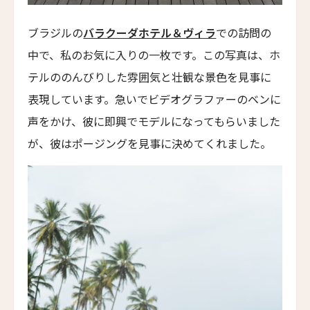
アートホテル リポーゾ
ブラジルの
バラクーダホテル＆ヴィラ
での訪問の
Art Hotel Riposo
中で、私のお気に入りの一枚です。この写真は、ホ
ウエスト ベイ クラブ
テルののんびりした雰囲気と壮観な景色を見事に
West Bay Club
表現しています。急いでビデオグラファーのベンに
ラ・コラリーナ・アイランド・ハウス
声をかけ、彼に即興でモデルになってもらいました
La Coralina Island House
が、彼はポージングを見事に決めてくれました。
コンヴェント・フランチェスカーノ
Convento Francescano
パイン・ツリーズ・ホテル
Pine Trees Hotel
ウィンズローズ・バンガローズ
Winslow's Bungalows
ライトハウス・ホテル
Lighthouse Hotel