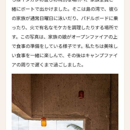
緒にボートで出かけました。そこは島の湾で、彼ら
ユイテュン・マンション
YiuTeung Mansion
の家族が通常日曜日に泳いだり、パドルボードに乗
ったり、火で有名なモケカを調理したりする場所で
ポッケイ・ホテル・シャオシン
POKKEI Hotel Shaoxing
す。この写真は、家族の娘がオープンファイアの上
で食事の準備をしている様子です。私たちは美味し
リーウ・ハウス
Leeu House
い食事を一緒に楽しんで、その後はキャンプファイ
アの周りで遅くまで過ごしました。
ル・カルティエ・フランセ
Le Quartier Français
ザ・フェザーズ・ホテル
The Feathers Hotel
川奈ホテルゴルフコース
Kawana Hotel & Golf Course
ジーヴァ・ホア・ルー・リトリート
Jiva Hoa Lu Retreat