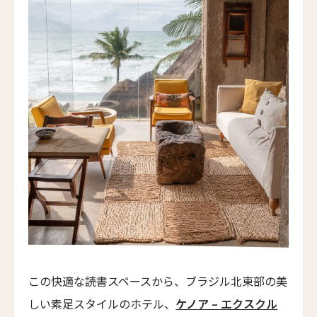
タル・ヴィラズ・レヴィータ
Taru Villas Levita
ロンティン・ヴィンヤード・ホテル
Longting Vineyard Hotel
ロン・リトリート&スパ
Lon Retreat and Spa
バーレ・リゾート・ゴア
Baale Resort Goa
ベルタム・ウェルネス スパ＆ヴィラズ
Bertam Wellness Spa and Villas
ファイブ スプリング リゾート ザ・白浜
Five Spring Resort The Shirahama
この快適な読書スペースから、ブラジル北東部の美
ヨンチ・ホテル・シアン
Younch Hotel Xi'an
しい素足スタイルのホテル、
ケノア – エクスクル