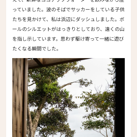
ル・グラン・ベルビュー
っていました。波のそばでサッカーをしている子供
Le Grand Bellevue
たちを見かけて、私は浜辺にダッシュしました。ボ
グレース・ラ・マーニャ・サン・モリッツ
ールのシルエットがはっきりとしており、遠くの山
GRACE LA MARGNA ST MORITZ
を指し示しています。思わず駆け寄って一緒に遊び
イーストウエストホテル
たくなる瞬間でした。
Eastwest Hotel
ベルグヴェルト・グリンデルワルト・アルパイン・
デザイン・リゾート
BERGWELT GRINDELWALD ALPINE DESIGN RESORT
ザ・クリスタル・ホテル
The Crystal Hotel
ホテル・シュヴァイツァーホフ・ツェルマット
Hotel Schweizerhof Zermatt
シャトー・ドゥーシー
Château d’Ouchy