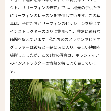
カブ・ホテル・ロードス
クト、「サーフィンの未来」では、地元の子供たち
Cabu Hotel Rhodes
にサーフィンのレッスンを提供しています。この写
メゾン・モーブリュイユ
真は、子供たちがサーフィンのセッションを終えて
Maison Maubreuil
インストラクターの周りに集まった、非常に純粋な
グランド・パレス・ブルノ
瞬間を捉えています。私たちのカメラマンやビデオ
Grand Palace Brno
グラファーは彼らと一緒に波に入り、美しい映像を
アッシュダウン・パーク・ホテル&カントリークラ
撮影しましたが、この1枚の写真は、ボランティア
ブ
Ashdown Park Hotel & Country Club
のインストラクターの情熱を特によく表していま
す。
アレクサンダー・ハウス・アンド・ユートピア・ス
パ
Alexander House & Utopia Spa
ザ・ランドマーク・ロードス・ヴィラズ＆スパ
The Landmark Rhodes Villas & Spa, Greece
トラスコリゾート