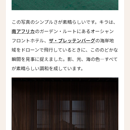
Carneros Resort and Spa
ヴィラ・ベルーノ ホテル＆スパ
この写真のシンプルさが素晴らしいです。キラは、
Villa Beluno Hotel & Spa
南アフリカ
のガーデン・ルートにあるオーシャン
コレントソレイク＆リバーホテル
フロントホテル、
ザ・プレッテンバーグ
の海岸地
Correntoso Lake & River Hotel
域をドローンで飛行しているときに、こののどかな
ニュースレター登録
カサ・デ・ウコ ヴィンヤーズ＆ワインリゾート
瞬間を見事に捉えました。影、光、海の色―すべて
Casa de Uco Vineyards & Wine Resort
が素晴らしい調和を成しています。
カサ・ルシア
名前（ローマ字）
*
Casa Lucia
ケノア・エクスクルーシブ・ビーチ・スパ & リゾ
First
Last
ート
Kenoa - Exclusive Beach Spa & Resort
名前 （漢字）
エミリアーノ・サンパウロ
Emiliano São Paulo
First
Last