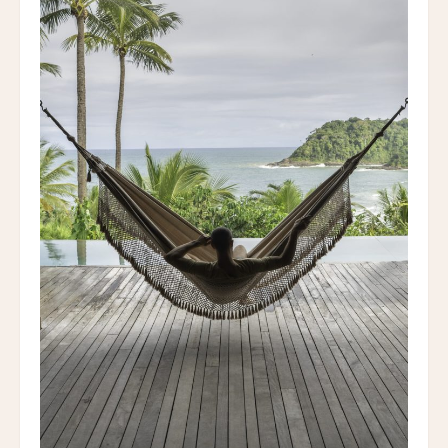
19人
18人
マストロヤンニ・ルレ
Mastrojanni Relais
ミー・カボ
ME Cabo
シャンハイ・ムー・ショウ・ジュージン・ホテル
Shanghai Muh Shoou Zhujing Hotel
ザ・スパイア・ホテル
The Spire Hotel
ヨーロッパ・パレス
Europa Palace
ザ・エヴレン
The Evren
スマック マチュピチュ ホテル
SUMAQ Machu Picchu Hotel