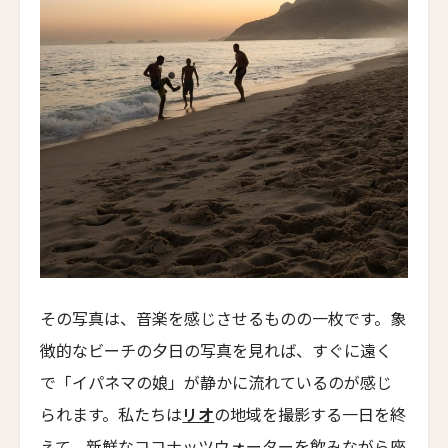
ツインパームス ・テントキャンプ・プーケット
Twinpalms Tented Camp Phuket
オリエンタル・レジデンス バンコク
Oriental Residence Bangkok
タル・ヴィラス・ザ・ロング・ハウス
Taru Villas the long house
ヴァルサナ・ホテル・アローザ
Valsana Hotel Arosa
クラン・アンバサダー
Crans Ambassador
その写真は、音楽を感じさせるものの一枚です。象
コルデ・デ・アルプ・ホテル
徴的なビーチの夕日の写真を見れば、すぐに遠く
Cordée des Alpes Hotel
で「イパネマの娘」が静かに流れているのが感じ
ウェルネス・ホテル・ゴルフ・パノラマ
られます。私たちは
リオ
の地域を撮影する一日を終
Wellnesshotel Golf Panorama
えて、新鮮なココナッツウォーターを飲みながら座