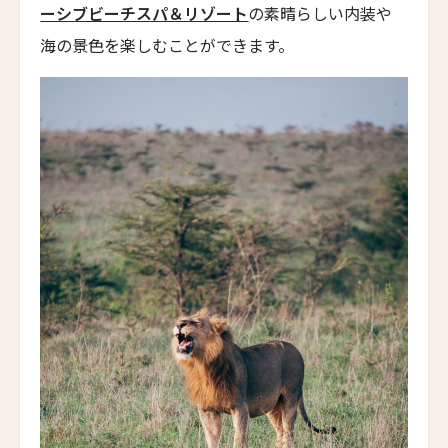
ーシブビーチスパ＆リゾート
の素晴らしい内装や
ホテル長楽館
Hotel Chourakukan
海の景色を楽しむことができます。
フォションホテル京都
Fauchon L’Hotel Kyoto
ホテル・エクラ・北京
Hotel Éclat Beijing
イントゥ・ホテル・チビ
INTO Hotel Chibi
カイプー・オン・ザ・リーフ
Kaipuu on the Reef
ザ・ドーン・ラグジュアリーホテル
The Dawn Luxury Hotel
ホテル・レ・アルミュール
Hotel Les Armures