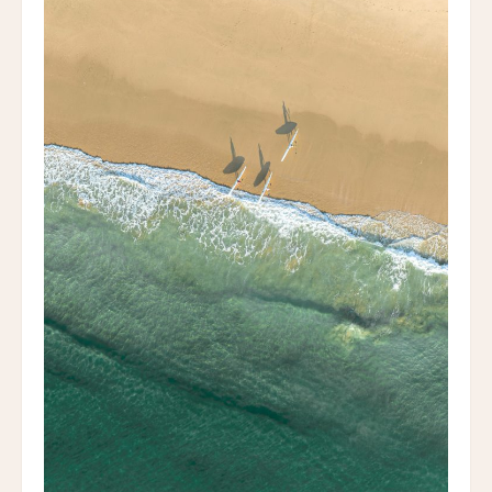
ファン・イェン・36・ホテル
HUANG YAN 36 Hotel
ヤンバイ・ヴィラ
Yanbai Villa
ジャンガラ・ドンファン
Jangala Dunhuang
LNホテル・ファイブ
LN Hotel Five
カイプー・ベルフリー
Kaipuu Belfry
ザ・バッテリー
The Battery
サウスブリッジ・ナパ・バレー
Southbridge Napa Valley
カーネロス・リゾート＆スパ