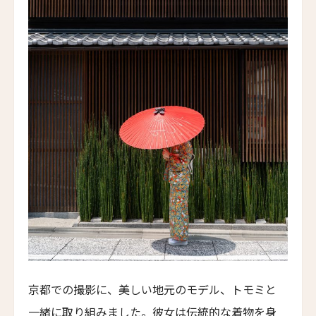
エミリアーノ・リオ
Eメール
*
Emiliano Rio
バラクーダ・ホテル・アンド・ヴィラズ
Barracuda Hotel & Villas
パラッツォ・マンフレディ
送信
Palazzo Manfredi
ヴィラ・スパレッティ・トリヴェッリ
閉じる
Villa Spalletti Trivelli
ロメオ・ローマ
ROMEO Roma
ザ・ゲーテ・ホテル
The Goethe Hotel
パーム・スイート
京都での撮影に、美しい地元のモデル、トモミと
Palm Suite
一緒に取り組みました。彼女は伝統的な着物を身