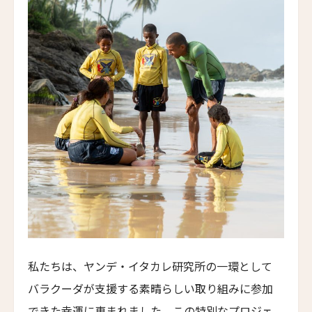
エラズ・コテージズ
Ella's Cottages
リドリー・ハウス
Ridley House
アゼライ・ケーガー・ベイ
Azerai Ke Ga Bay
アゼライ・ラ・レジデンス・フエ
Azerai La Residence
サンタ・ボカ
Santa Boka
ホテル・ベルクレア
Hotel Belleclaire
私たちは、ヤンデ・イタカレ研究所の一環として
パークホテル・エーゲルナー・ヘーフェ
バラクーダが支援する素晴らしい取り組みに参加
Parkhotel Egerner Höfe
できた幸運に恵まれました。この特別なプロジェ