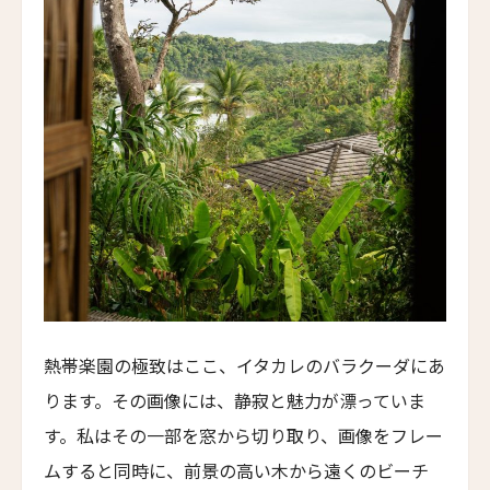
ザ・ビュー・ルガーノ
THE VIEW Lugano
グランド・ホテル・ヴィラ・カスタニョーラ
Grand Hotel Villa Castagnola
タル・ヴィラズ・マイア
Taru Villas Maia
タル・ヴィラズ・ヴィル - ウィルパトゥ
Taru Villas Villu - Wilpattu
アンバサダー・チューリッヒ・ホテル
Ambassador Zurich Hotel
熱帯楽園の極致はここ、イタカレのバラクーダにあ
ナミア・リバー・リトリート
ります。その画像には、静寂と魅力が漂っていま
Namia River Retreat
す。私はその一部を窓から切り取り、画像をフレー
マラスカ・サムイ
ムすると同時に、前景の高い木から遠くのビーチ
Marasca Samui