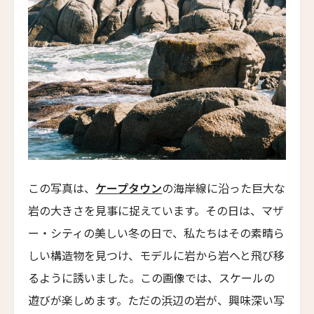
ラ・リザーブ1785
La Reserve 1785
ロスト・リンデンベルグ
LOST LINDENBERG
ヒドゥン・ヒルズ・ヴィラ
Hidden Hills Villas
GDASバリ・ヘルス＆ウェルネス・リゾート
Gdas Bali Health and Wellness Resort
デザ・ヘイ
この写真は、
ケープタウン
の海岸線に沿った巨大な
Desa Hay
岩の大きさを見事に捉えています。その日は、マザ
アートパラディソ・ホテル
ー・シティの美しい冬の日で、私たちはその素晴ら
Art Paradiso Hotel
しい構造物を見つけ、モデルに岩から岩へと飛び移
ホテル28明洞
るように誘いました。この画像では、スケールの
Hotel28 Myeongdong
遊びが楽しめます。ただの浜辺の岩が、興味深い写