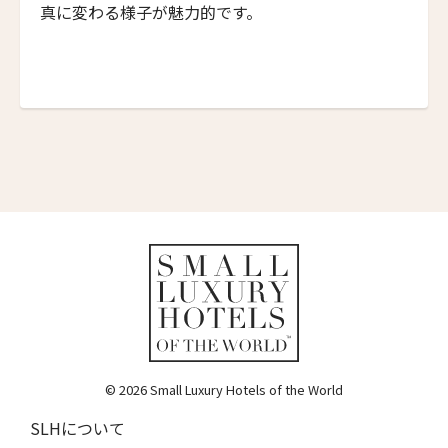
ザ・マジェスティック・マラッカ
真に変わる様子が魅力的です。
The Majestic Malacca
タンション・ジャラ・リゾート
Tanjong Jara Resort
パンコール・ラウト・リゾート
Pangkor Laut Resort
マンガラ・エステート
Mangala Estate
ガヤ・アイランド・リゾート
Gaya Island Resort
アイスロープ・ブティック・ヴィラ
Eythrope Boutique Villa
キャメロン・ハイランド・リゾート
© 2026 Small Luxury Hotels of the World
Cameron Highlands Resort
SLHについて
名古屋観光ホテル エスパシオ