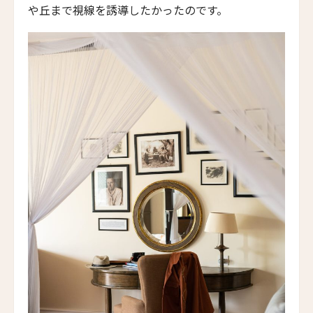
や丘まで視線を誘導したかったのです。
スリャガー・ジャイサルメール
Suryagarh Jaisalmer
ナレンドラ・バワン・ビカネール
Narendra Bhawan Bikaner
ブリジュ・ラクシュマン・サガル
Brij Lakshman Sagar
ライワサ・プライベート・リゾート
Raiwasa Private Resort
ナヌク・リゾート
Nanuku Resort
ブータン・スピリット・サンクチュアリ
Bhutan Spirit Sanctuary
マナミ・リゾート
Manami Resort