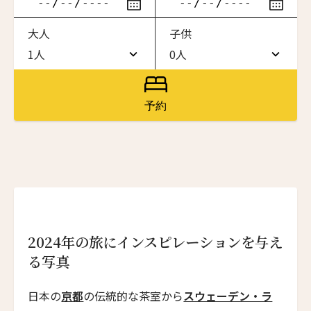
滞在したいホテル名を入力してください
大人
子供
ワン・ジーティー・グランド・ケイマン
ONE GT Grand Cayman
1人
0人
1人
0人
ザ・キャベンディッシュ・ロンドン
The Cavendish Hotel
2人
1人
予約
ザ・バウアー
3人
2人
The Bower
4人
3人
ラ・ヴァリーズ・ロス・カボス
La Valise Los Cabos
5人
4人
ネマ・デザイン・ホテル＆スパ
6人
5人
NEMA Design Hotel & Spa
2024年の旅にインスピレーションを与え
カステル・ボー・サイト
7人
6人
る写真
Castel Beau Site
8人
7人
日本の
京都
の伝統的な茶室から
スウェーデン・ラ
ザ・グレース