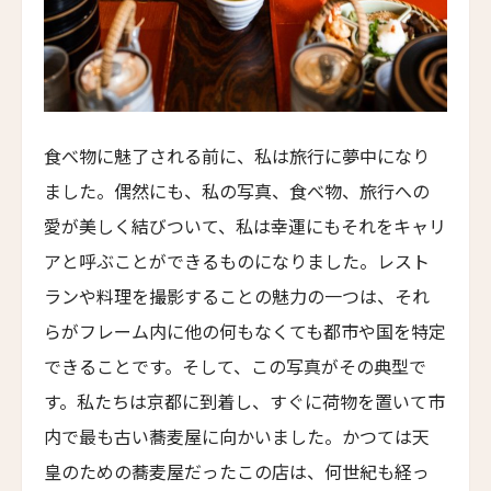
Le Mas Barossa
イズリントン・ホテル
Islington Hotel
スミス・ビーチ・リゾート
Smiths Beach Resort
食べ物に魅了される前に、私は旅行に夢中になり
シャレー・アット・ブラックヒース
ました。偶然にも、私の写真、食べ物、旅行への
Chalets at Blackheath
愛が美しく結びついて、私は幸運にもそれをキャリ
ザ・リトリート・コー・チャン
アと呼ぶことができるものになりました。レスト
The Retreat Koh Chang
ランや料理を撮影することの魅力の一つは、それ
メアリー・ブッデン・エステート
らがフレーム内に他の何もなくても都市や国を特定
Mary Budden Estate
できることです。そして、この写真がその典型で
ホテル・オン・リヴィントン
す。私たちは京都に到着し、すぐに荷物を置いて市
Hotel on Rivington
内で最も古い蕎麦屋に向かいました。かつては天
リファイナリーホテル・ニューヨーク
皇のための蕎麦屋だったこの店は、何世紀も経っ
Refinery Hotel New York