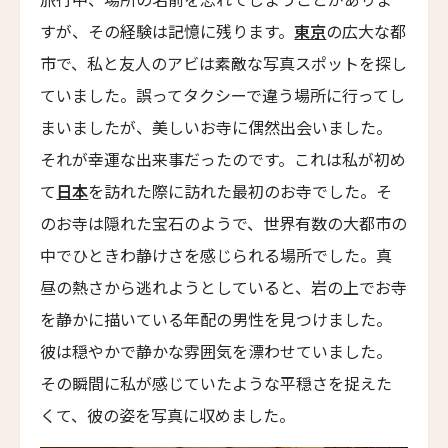
TÓTEM Madrid
すが、その経験は記憶に残ります。
東京
の広大な都
ザ・プリンシパル・マドリード・ホテル
市で、私と友人のアビは素敵な写真スポットを探し
The Principal Madrid Hotel
ていました。誤ってタクシーで違う場所に行ってし
ホテル ウニコ マドリード
まいましたが、美しいお寺に偶然出会いました。
Hotel Único Madrid
それが幸運な出来事だったのです。これは私が初め
ホテル・アーバン・マドリード
て
日本
を訪れた際に訪れた最初のお寺でした。そ
Hotel Urban Madrid
のお寺は隠れた宝石のようで、世界有数の大都市の
エル・ホテル
中でひときわ静けさを感じられる場所でした。真
L’Hotel
昼の熱さから逃れようとしていると、岩の上でお寺
ル・ナルシス・ブラン・ホテル＆スパ
を静かに描いている年配の男性を見つけました。
Le Narcisse Blanc Hôtel & Spa
彼は穏やかで静かな雰囲気を漂わせていました。
ホテル・サン・レジス
その瞬間に私が感じていたような平穏さを捉えた
Hôtel San Régis
くて、彼の姿を写真に収めました。
ホテル・ノーマン・パリ