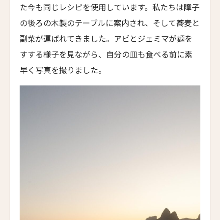
た今も同じレシピを使用しています。私たちは障子
HGUニューヨーク
の後ろの木製のテーブルに案内され、そして蕎麦と
HGU New York
副菜が運ばれてきました。アビとジェミマが麺を
ウェストハウス・ホテル・ニューヨーク
すする様子を見ながら、自分の皿も食べる前に素
WestHouse Hotel New York
早く写真を撮りました。
ウィルダー・ホテル・ウィンダム
Wylder Hotel Windham
Cuvée J2 Hôtel Osaka by 温故知新
Cuvée J2 Hôtel Osaka by Onko Chishin
ザ・フレデリック・ホテル
The Frederick Hotel
ザ・イロコイ・ホテル
The Iroquois Hotel
ザ・ラージ・パレス
The Raj Palace