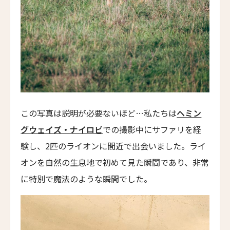
チョウシュイ・ヴィラ
Qiushui Villa
レイクビュー・ホテル・ユロンワン
Lakeview Hotel Yulongwan Kunming
ザ・ハンユウ・ガーデン・リザーブ・スージョウ
The Hanyu Garden Reserve Suzhou
ザ・スコータイ・シャンハイ
この写真は説明が必要ないほど…私たちは
ヘミン
The Sukhothai Shanghai
グウェイズ・ナイロビ
での撮影中にサファリを経
ニュー・ジンリー・ホテル
験し、2匹のライオンに間近で出会いました。ライ
New Jingli Hotel
オンを自然の生息地で初めて見た瞬間であり、非常
ジー・ユン・シュアン・チン・リゾート＆スパ
に特別で魔法のような瞬間でした。
Zi Yun Xuan Qing Resort & Spa
ザ・ムーン・マンション
The Moon Mansion