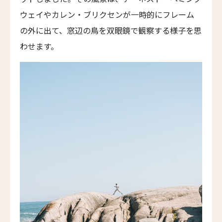
ナウミ・ホテル・シンガポール
ウェイやカレン・ブリクセンが一時的にフレーム
Naumi Hotel Singapore
の外に出て、窓辺の鳥を双眼鏡で観察する様子を思
ワアレリゾート
わせます。
Wa Ale Resort
アニャ・リゾート・タガイタイ
Anya Resort & Residences
アンコール・ビレッジ・ホテル
Angkor Village Hotel
アナム・ムイネー
The Anam Mui Ne
ヴィラ・トカイ
Villa Tokay
ヴァイスロイ・バリ
Viceroy Bali