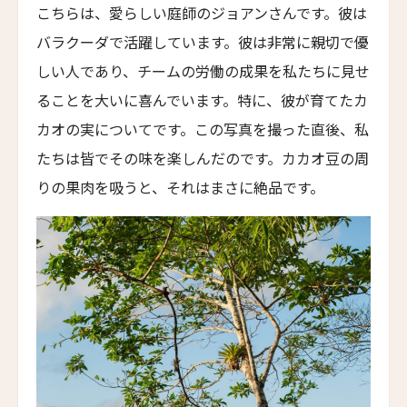
Hotel Saltus
こちらは、愛らしい庭師のジョアンさんです。彼は
バラクーダで活躍しています。彼は非常に親切で優
バディア・ディ・ポマイオ
Badia di Pomaio
しい人であり、チームの労働の成果を私たちに見せ
ることを大いに喜んでいます。特に、彼が育てたカ
ガルドゥ・ホテル&スパ
Gáldu Hotel & Spa
カオの実についてです。この写真を撮った直後、私
マウント クック レイクサイド リトリート
たちは皆でその味を楽しんだのです。カカオ豆の周
Mt Cook Lakeside Retreat, Ben Ohau
りの果肉を吸うと、それはまさに絶品です。
ザ・イン・アット・ランチョ・サンタ・フェ
The Inn at Rancho Santa Fe
ザ・グレイソン・マイアミ
The Grayson Miami
ヒストリック・ロッキー・ウォーターズ・イン
Historic Rocky Waters Inn
エリート・スプリング・ヴィラズ
Elite Spring Villas