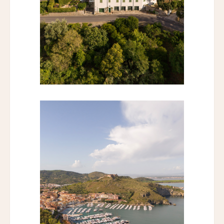
スマック マチュピチュ ホテル
SUMAQ Machu Picchu Hotel
アートホテル リポーゾ
Art Hotel Riposo
ウエスト ベイ クラブ
West Bay Club
ラ・コラリーナ・アイランド・ハウス
La Coralina Island House
コンヴェント・フランチェスカーノ
Convento Francescano
パイン・ツリーズ・ホテル
Pine Trees Hotel
ウィンズローズ・バンガローズ
Winslow's Bungalows
ライトハウス・ホテル