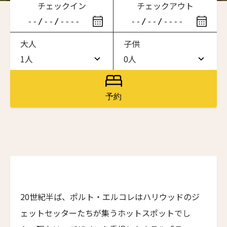
チェックイン
チェックアウト
滞在したいホテル名を入力してください
大人
子供
ワン・ジーティー・グランド・ケイマン
ONE GT Grand Cayman
1人
0人
1人
0人
ザ・キャベンディッシュ・ロンドン
The Cavendish Hotel
2人
1人
予約
ザ・バウアー
3人
2人
The Bower
4人
3人
ラ・ヴァリーズ・ロス・カボス
La Valise Los Cabos
5人
4人
ネマ・デザイン・ホテル＆スパ
6人
5人
NEMA Design Hotel & Spa
20世紀半ば、ポルト・エルコレはハリウッドのジ
カステル・ボー・サイト
7人
6人
ェットセッターたちが集うホットスポットでし
Castel Beau Site