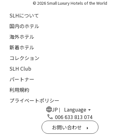
© 2026 Small Luxury Hotels of the World
ホテル・ロード・バイロン
SLHについて
Hotel Lord Byron
国内のホテル
ホテル・デ・リッチ
海外ホテル
Hotel De' Ricci
新着ホテル
フェンディ・プライベート・スイート
コレクション
Fendi Private Suites
SLH Club
バブイーノ 181
パートナー
Babuino 181
利用規約
バリーマロー・ハウス・ホテル
Ballymaloe House Hotel
プライベートポリシー
JP
Language
サン・カンジアン・ホテル & レジデンシズ
006 633 813 074
San Canzian Hotel & Residences
お問い合わせ
ウルソ・ホテル＆スパ
Urso Hotel & Spa