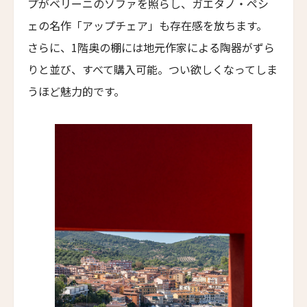
プがベリーニのソファを照らし、ガエタノ・ペシ
トラスコリゾート
ェの名作「アップチェア」も存在感を放ちます。
Trusko Resort
さらに、1階奥の棚には地元作家による陶器がずら
スキーラ・リトリート
りと並び、すべて購入可能。つい欲しくなってしま
Skýra Retreat
うほど魅力的です。
ア・マンドリア・ディ・ムルトリ
A Mandria di Murtoli
イル・ボスカレト・リゾート・アンド・スパ
Il Boscareto Resort & Spa
ニーヴァ・ラブリズ・セイシェル
Niva Labriz Seychelles
アペラシオン ヒールズバーグ
Appellation Healdsburg, Healdsburg
ホテル・カサ・ウアマントラ
Hotel Casa Huamantla