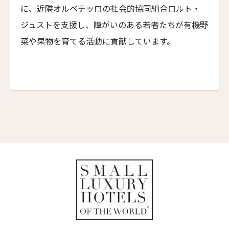
Palm Suite
に、近隣オルベテッロの社会的協同組合ロルト・
マーロット・ローマ
ジュストを支援し、障がいのある若者たちが有機野
Maalot Roma
菜や果物を育てる活動に貢献しています。
パラッツォ・ターリア
Palazzo Talìa
マルグッタ 19
Margutta 19
ホテル・ディンギルテッラ
Hotel d'Inghilterra
ロメオ・ナポリ
ROMEO Napoli
高輪 花香路
TAKANAWA HANAKOHRO
ホテル ヴィロン
Hotel Vilòn