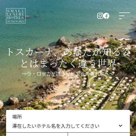
トスカーナ、あなたが知る姿
とはまったく違う世界
～ラ・ロッカが誘うリビエラの隠れ家へ～
場所
滞在したいホテル名を入力してください