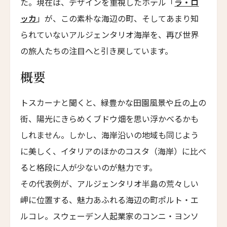
8人
7人
た。現在は、デザインを重視したホテル「
ラ・ロ
ザ・グレース
ッカ
」が、この素朴な海辺の町、そしてあまり知
The Grace
9人
8人
られていないアルジェンタリオ海岸を、再び世界
ムンドゥク・キャビンズ・バイ・デサ・ハイ
10人
9人
の旅人たちの注目へと引き戻しています。
Munduk Cabins by Desa Hay
11人
10人
シーナ・ヴィラ・マティルデ
概要
Sina Villa Matilde
12人
11人
トスカーナと聞くと、緑豊かな田園風景や丘の上の
ザボラ・エステート
13人
12人
Zabola Estate
街、陽光にきらめくブドウ畑を思い浮かべるかも
14人
13人
しれません。しかし、海岸沿いの地域も同じよう
ル・ヌメロ3・バイ・シャンパーニュ・ティエノー
Le N°3 by Champagne Thiénot
に美しく、イタリアのほかのコスタ（海岸）に比べ
15人
14人
ると格段に人が少ないのが魅力です。
トルフフス・リトリート
16人
15人
Torfhús Retreat
その代表例が、アルジェンタリオ半島の荒々しい
岬に位置する、魅力あふれる海辺の町ポルト・エ
ルチャン・ナン・リトリート
17人
16人
Lchang Nang Retreat
ルコレ。スウェーデン人起業家のコンニ・ヨンソ
18人
17人