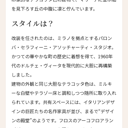
Parkhotel Egerner Höfe
を見下ろす丘の中腹に凛と佇んでいます。
カブ・ホテル・ロードス
スタイルは？
Cabu Hotel Rhodes
メゾン・モーブリュイユ
改装を任されたのは、ミラノを拠点とするパロン
Maison Maubreuil
バ・セラフィーニ・アソッチャーティ・スタジオ。
グランド・パレス・ブルノ
かつての華やかな町の歴史に着想を得て、1960年
Grand Palace Brno
代のドルチェ・ヴィータを現代的に大胆に再構築
アッシュダウン・パーク・ホテル&カントリークラ
しました。
ブ
Ashdown Park Hotel & Country Club
建物の外観と同じ大胆なテラコッタ色は、ミルキ
ーな白壁やテラゾー床と調和しつつ随所に取り入れ
アレクサンダー・ハウス・アンド・ユートピア・ス
パ
られています。共有スペースには、イタリアンデザ
Alexander House & Utopia Spa
インの巨匠たちの名作家具が並び、まるで“デザイ
ザ・ランドマーク・ロードス・ヴィラズ＆スパ
ンの殿堂”のようです。フロスのアーコフロアラン
The Landmark Rhodes Villas & Spa, Greece