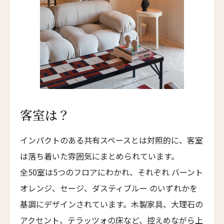
エリート・スプリング・ヴィラズ
Elite Spring Villas
名前（ローマ字）
*
レヴィヴォ・ウェルネス・リゾート
Revivo Wellness Resort
シリ・サラ プライベート・ヴィラ
First
Last
Siri Sala Private Thai Villa
名前 （漢字）
ヴァリー ホテル
客室は？
Vallie Hotel
First
Last
カムデン・ハーバー・イン
インパクトのある共有スペースとは対照的に、客室
Eメール
*
Camden Harbour Inn
は落ち着いた雰囲気にまとめられています。
ザ・スターヴランド・ロシアンリバー・バレー
全50室は5つのフロアにわかれ、それぞれ バーント
The Stavrand Russian River Valley
オレンジ、セージ、ダスティブルー のいずれかを
オナーリゾート・ユンシュ・ダリ
送信
基調にデザインされています。木製家具、大理石の
Honor Resort Yun Shu Dali
アクセント、テラッツォの床など、控えめながら上