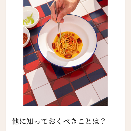
カーネロス・リゾート＆スパ
Carneros Resort and Spa
ヴィラ・ベルーノ ホテル＆スパ
Villa Beluno Hotel & Spa
コレントソレイク＆リバーホテル
Correntoso Lake & River Hotel
カサ・デ・ウコ ヴィンヤーズ＆ワインリゾート
Casa de Uco Vineyards & Wine Resort
カサ・ルシア
Casa Lucia
ケノア・エクスクルーシブ・ビーチ・スパ & リゾ
ート
Kenoa - Exclusive Beach Spa & Resort
他に知っておくべきことは？
エミリアーノ・サンパウロ