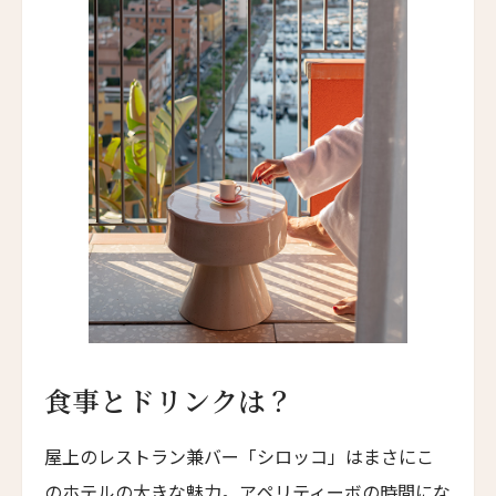
Younch Hotel Xi'an
ホテル長楽館
Hotel Chourakukan
フォションホテル京都
Fauchon L’Hotel Kyoto
ホテル・エクラ・北京
Hotel Éclat Beijing
イントゥ・ホテル・チビ
INTO Hotel Chibi
カイプー・オン・ザ・リーフ
Kaipuu on the Reef
食事とドリンクは？
ザ・ドーン・ラグジュアリーホテル
The Dawn Luxury Hotel
屋上のレストラン兼バー「シロッコ」はまさにこ
ホテル・レ・アルミュール
のホテルの大きな魅力。アペリティーボの時間にな