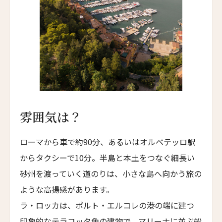
Lighthouse Hotel
エラズ・コテージズ
Ella's Cottages
リドリー・ハウス
Ridley House
アゼライ・ケーガー・ベイ
Azerai Ke Ga Bay
雰囲気は？
アゼライ・ラ・レジデンス・フエ
Azerai La Residence
ローマから車で約90分、あるいはオルベテッロ駅
サンタ・ボカ
からタクシーで10分。半島と本土をつなぐ細長い
Santa Boka
砂州を渡っていく道のりは、小さな島へ向かう旅の
ホテル・ベルクレア
ような高揚感があります。
Hotel Belleclaire
ラ・ロッカは、ポルト・エルコレの港の端に建つ
パークホテル・エーゲルナー・ヘーフェ
印象的なテラコッタ色の建物で、マリーナに並ぶ船