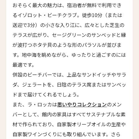
Emiliano São Paulo
おそらく最大の魅力は、宿泊者が無料で利用でき
るイゾロット・ビーチクラブ。徒歩10分（または
エミリアーノ・リオ
Emiliano Rio
送迎で3分）の小さな入り江に、広々とした芝生の
テラスが広がり、セージグリーンのサンベッドと縁
バラクーダ・ホテル・アンド・ヴィラズ
Barracuda Hotel & Villas
が波打つホタテ貝のような形のパラソルが並びま
す。地中海を眺めながら、ゆったりと過ごすのには
パラッツォ・マンフレディ
Palazzo Manfredi
最適です。
併設のビーチバーでは、上品なサンドイッチやサラ
ヴィラ・スパレッティ・トリヴェッリ
Villa Spalletti Trivelli
ダ、ジェラートを、日陰のテラス席またはサンベッ
ドまで届けてくれるでしょう。
ロメオ・ローマ
ROMEO Roma
また、ラ・ロッカは
思いやりコレクション
のメン
バーとして、館内の家具はすべてサステナブルな素
ザ・ゲーテ・ホテル
The Goethe Hotel
材で作られており、自家製オリーブオイルの生産や
パーム・スイート
自家製ワインづくりにも取り組んでいます。さら