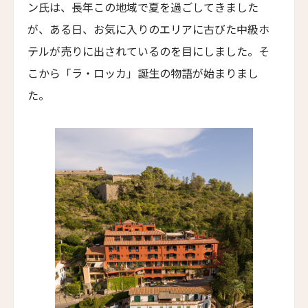
ザ・パソナ ネイチャーバース・リトリート
ン氏は、長年この地域で夏を過ごしてきました
THE PASONA Natureverse Retreat
19人
18人
が、ある日、お気に入りのエリアに古びた中級ホ
マストロヤンニ・ルレ
テルが売りに出されているのを目にしました。そ
Mastrojanni Relais
こから「ラ・ロッカ」誕生の物語が始まりまし
ミー・カボ
た。
ME Cabo
シャンハイ・ムー・ショウ・ジュージン・ホテル
Shanghai Muh Shoou Zhujing Hotel
ザ・スパイア・ホテル
The Spire Hotel
ヨーロッパ・パレス
Europa Palace
ザ・エヴレン
The Evren