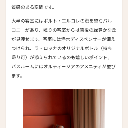
ハンジョウ・ムーショウ・シーシー・ホテル
質感のある空間です。
閉じる
Hangzhou Muh Shoou Xixi Hotel
ユイテュン・マンション
大半の客室にはポルト・エルコレの港を望むバル
YiuTeung Mansion
コニーがあり、残りの客室からは背後の緑豊かな丘
ポッケイ・ホテル・シャオシン
が見渡せます。客室には浄水ディスペンサーが備え
POKKEI Hotel Shaoxing
つけられ、ラ・ロッカのオリジナルボトル（持ち
リーウ・ハウス
帰り可）が添えられているのも嬉しいポイント。
Leeu House
バスルームにはオルティージアのアメニティが並び
ル・カルティエ・フランセ
ます。
Le Quartier Français
ザ・フェザーズ・ホテル
The Feathers Hotel
川奈ホテルゴルフコース
Kawana Hotel & Golf Course