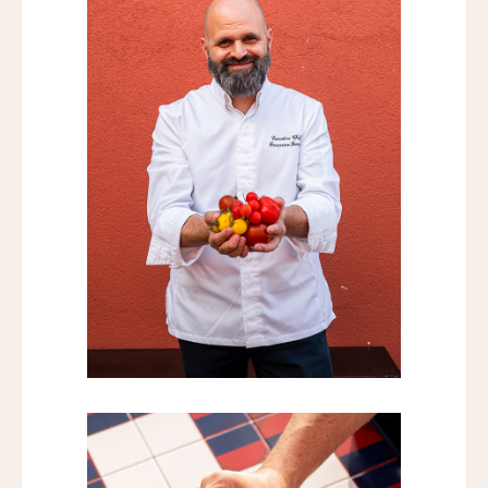
The Moon Mansion
ファン・イェン・36・ホテル
HUANG YAN 36 Hotel
ヤンバイ・ヴィラ
Yanbai Villa
ジャンガラ・ドンファン
Jangala Dunhuang
LNホテル・ファイブ
LN Hotel Five
カイプー・ベルフリー
Kaipuu Belfry
ザ・バッテリー
The Battery
サウスブリッジ・ナパ・バレー
Southbridge Napa Valley