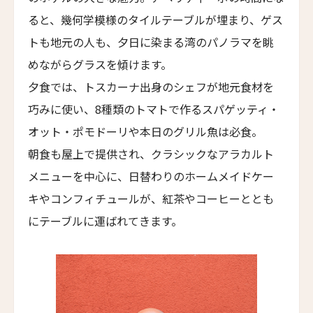
Hotel Les Armures
ると、幾何学模様のタイルテーブルが埋まり、ゲス
チョウシュイ・ヴィラ
トも地元の人も、夕日に染まる湾のパノラマを眺
Qiushui Villa
めながらグラスを傾けます。
レイクビュー・ホテル・ユロンワン
夕食では、トスカーナ出身のシェフが地元食材を
Lakeview Hotel Yulongwan Kunming
巧みに使い、8種類のトマトで作るスパゲッティ・
ザ・ハンユウ・ガーデン・リザーブ・スージョウ
オット・ポモドーリや本日のグリル魚は必食。
The Hanyu Garden Reserve Suzhou
朝食も屋上で提供され、クラシックなアラカルト
ザ・スコータイ・シャンハイ
メニューを中心に、日替わりのホームメイドケー
The Sukhothai Shanghai
キやコンフィチュールが、紅茶やコーヒーととも
ニュー・ジンリー・ホテル
にテーブルに運ばれてきます。
New Jingli Hotel
ジー・ユン・シュアン・チン・リゾート＆スパ
Zi Yun Xuan Qing Resort & Spa
ザ・ムーン・マンション