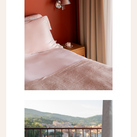
ジーヴァ・ホア・ルー・リトリート
Jiva Hoa Lu Retreat
タル・ヴィラズ・レヴィータ
Taru Villas Levita
ロンティン・ヴィンヤード・ホテル
Longting Vineyard Hotel
ロン・リトリート&スパ
Lon Retreat and Spa
バーレ・リゾート・ゴア
Baale Resort Goa
ベルタム・ウェルネス スパ＆ヴィラズ
Bertam Wellness Spa and Villas
ファイブ スプリング リゾート ザ・白浜
Five Spring Resort The Shirahama
ヨンチ・ホテル・シアン