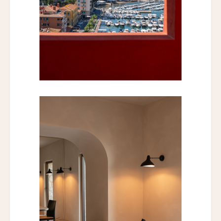
ホテル・サルタス
Hotel Saltus
バディア・ディ・ポマイオ
Badia di Pomaio
ガルドゥ・ホテル&スパ
Gáldu Hotel & Spa
マウント クック レイクサイド リトリート
Mt Cook Lakeside Retreat, Ben Ohau
ザ・イン・アット・ランチョ・サンタ・フェ
The Inn at Rancho Santa Fe
ザ・グレイソン・マイアミ
The Grayson Miami
ヒストリック・ロッキー・ウォーターズ・イン
Historic Rocky Waters Inn
ニュースレター登録