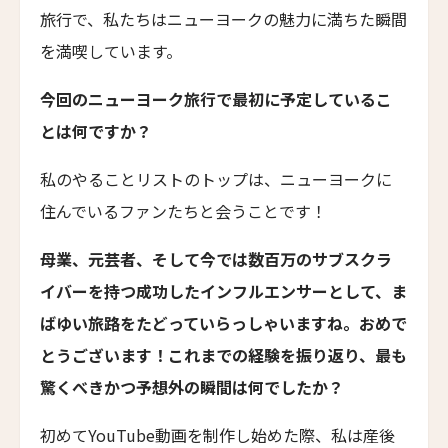
旅行で、私たちはニューヨークの魅力に満ちた瞬間
Lighthouse Hotel
を満喫しています。
エラズ・コテージズ
Ella's Cottages
今回のニューヨーク旅行で最初に予定しているこ
リドリー・ハウス
とは何ですか？
Ridley House
私のやることリストのトップは、ニューヨークに
アゼライ・ケーガー・ベイ
Azerai Ke Ga Bay
住んでいるファンたちと会うことです！
アゼライ・ラ・レジデンス・フエ
母業、元芸者、そして今では数百万のサブスクラ
Azerai La Residence
イバーを持つ成功したインフルエンサーとして、ま
サンタ・ボカ
ばゆい旅路をたどっていらっしゃいますね。おめで
Santa Boka
とうございます！これまでの経験を振り返り、最も
ホテル・ベルクレア
驚くべきかつ予想外の瞬間は何でしたか？
Hotel Belleclaire
初めてYouTube動画を制作し始めた際、私は産後
パークホテル・エーゲルナー・ヘーフェ