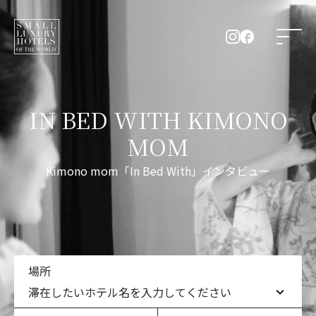
IN BED WITH KIMONO
MOM
Kimono mom「In Bed With」インタビュー
場所
滞在したいホテル名を入力してください