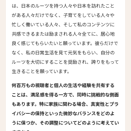
は、日本のルーツを持つ人々や日本を訪れたこと
Younch Hotel Xi'an
がある人々だけでなく、子育てをしている人々や
ホテル長楽館
Hotel Chourakukan
忙しく働いている人々、そして私のコンテンツに
共感できるまたは励まされる人々全てに、居心地
フォションホテル京都
Fauchon L’Hotel Kyoto
良く感じてもらいたいと願っています。彼らだけで
なく、私の日常生活を見て元気をもらい、自分の
ホテル・エクラ・北京
Hotel Éclat Beijing
ルーツを大切にすることを奨励され、誇りをもって
生きることを願っています。
イントゥ・ホテル・チビ
INTO Hotel Chibi
何百万もの視聴者と個人の生活や経験を共有する
カイプー・オン・ザ・リーフ
ことは、満足感を得る一方で、同時に挑戦的な側面
Kaipuu on the Reef
もあります。特に家族に関わる場合、真実性とプラ
ザ・ドーン・ラグジュアリーホテル
イバシーの保持といった微妙なバランスをどのよ
The Dawn Luxury Hotel
うに保つか、その調整についてどのように考えてい
ホテル・レ・アルミュール