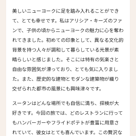
スマック マチュピチュ ホテル
SUMAQ Machu Picchu Hotel
美しいニューヨークに足を踏み入れることができ
アートホテル リポーゾ
て、とても幸せです。私はアリシア・キーズのファ
Art Hotel Riposo
ンで、子供の頃からニューヨークの魅力に心を奪わ
ウエスト ベイ クラブ
れてきました。初めての印象として、異なる文化的
West Bay Club
背景を持つ人々が調和して暮らしている光景が素
ラ・コラリーナ・アイランド・ハウス
晴らしいと感じました。そこには特有の気楽さと
La Coralina Island House
自由な雰囲気が漂っており、とても気に入りまし
コンヴェント・フランチェスカーノ
た。また、歴史的な建物とモダンな建築物が織り
Convento Francescano
交ぜられた都市の風景にも興味津々です。
パイン・ツリーズ・ホテル
スータンはどんな場所でも自信に満ち、探検が大
Pine Trees Hotel
好きです。今回の旅では、どのレストランに行って
ウィンズローズ・バンガローズ
もハンバーガーやフライドポテトが豊富に用意さ
Winslow's Bungalows
れていて、彼女はとても喜んでいます。この贅沢な
ライトハウス・ホテル