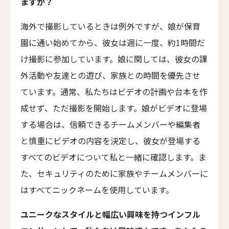
ますか？
Hotel Les Armures
海外で撮影しているときは例外ですが、娘が保育
チョウシュイ・ヴィラ
Qiushui Villa
園に通い始めてから、彼女は週に一度、約1時間だ
レイクビュー・ホテル・ユロンワン
け撮影に参加しています。娘に関しては、彼女の課
Lakeview Hotel Yulongwan Kunming
外活動や友達との遊び、家族との時間を優先させ
ザ・ハンユウ・ガーデン・リザーブ・スージョウ
ています。通常、私たちはビデオの計画や台本を作
The Hanyu Garden Reserve Suzhou
成せず、ただ撮影を開始します。娘がビデオに登場
ザ・スコータイ・シャンハイ
する場合は、信頼できるチームメンバーや編集者
The Sukhothai Shanghai
と慎重にビデオの内容を決定し、彼女が登場する
ニュー・ジンリー・ホテル
すべてのビデオについて私と一緒に確認します。ま
New Jingli Hotel
た、セキュリティのために家族やチームメンバーに
ジー・ユン・シュアン・チン・リゾート＆スパ
はすべてニックネームを使用しています。
Zi Yun Xuan Qing Resort & Spa
ユニークなスタイルと幅広い興味を持つインフル
ザ・ムーン・マンション