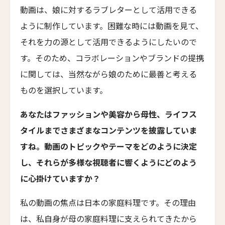
エリート・スプリング・ヴィラズ
動画は、娘に対するラブレターとして活用できる
Elite Spring Villas
ように制作しています。困難な時には動画を見て、
レヴィヴォ・ウェルネス・リゾート
それを力の源として活用できるようにしたいので
Revivo Wellness Resort
ニュースレター登録
す。そのため、コラボレーションやブランドの提携
シリ・サラ プライベート・ヴィラ
に関しては、当然ながら娘のために最善と考える
Siri Sala Private Thai Villa
ものを選択しています。
名前（ローマ字）
*
ヴァリー ホテル
あなたはファッションや美容から母性、ライフス
Vallie Hotel
タイルまでさまざまなコンテンツを披露していま
カムデン・ハーバー・イン
First
Last
すね。動画のトピックやテーマをどのように決定
Camden Harbour Inn
名前 （漢字）
し、それらが多様な視聴者に響くようにどのよう
ザ・スターヴランド・ロシアンリバー・バレー
に心掛けていますか？
The Stavrand Russian River Valley
First
Last
オナーリゾート・ユンシュ・ダリ
私の動画の焦点は日本の家庭料理です。その理由
Eメール
*
Honor Resort Yun Shu Dali
は、私自身が母の家庭料理に支えられてきたから