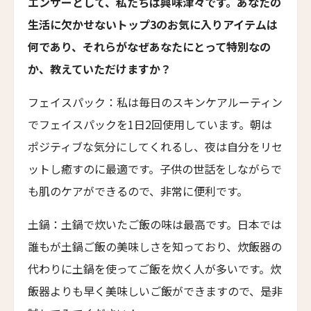
エンサーとして、私たちは興味津々です。あなたの
The Moon Mansion
生活に欠かせないトップ3のお気に入りアイテムは
ファン・イェン・36・ホテル
何であり、それらがなぜあなたにとって特別なの
HUANG YAN 36 Hotel
か、教えていただけますか？
ヤンバイ・ヴィラ
Yanbai Villa
フェイスパック：私は毎日のスキンケアルーティン
ジャンガラ・ドンファン
でフェイスパックを1日2回使用しています。朝は
Jangala Dunhuang
ポジティブな気分にしてくれるし、夜は自分をリセ
LNホテル・ファイブ
ットし癒すのに最適です。子供の世話をしながらで
LN Hotel Five
も肌のケアができるので、非常に便利です。
カイプー・ベルフリー
Kaipuu Belfry
土鍋：土鍋で炊いたご飯の味は最高です。日本では
誰もが土鍋ご飯の美味しさを知っており、炊飯器の
ザ・バッテリー
The Battery
代わりに土鍋を使ってご飯を炊く人が多いです。炊
飯器よりも早く美味しいご飯ができますので、是非
サウスブリッジ・ナパ・バレー
Southbridge Napa Valley