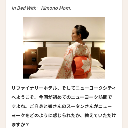
ザ・パソナ ネイチャーバース・リトリート
In Bed With…Kimono Mom
.
THE PASONA Natureverse Retreat
19人
18人
マストロヤンニ・ルレ
Mastrojanni Relais
ミー・カボ
ME Cabo
シャンハイ・ムー・ショウ・ジュージン・ホテル
Shanghai Muh Shoou Zhujing Hotel
ザ・スパイア・ホテル
The Spire Hotel
リファイナリーホテル、そしてニューヨークシティ
ヨーロッパ・パレス
へようこそ。今回が初めてのニューヨーク訪問で
Europa Palace
すよね。ご自身と娘さんのスータンさんがニュー
ザ・エヴレン
ヨークをどのように感じられたか、教えていただけ
The Evren
ますか？