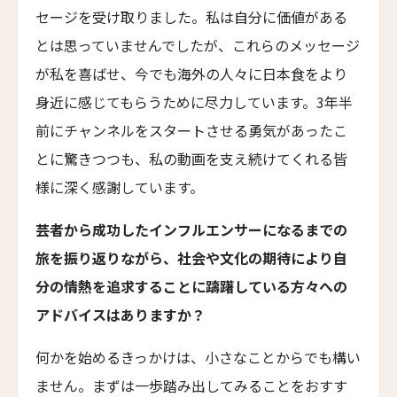
セージを受け取りました。私は自分に価値がある
トラスコリゾート
とは思っていませんでしたが、これらのメッセージ
Trusko Resort
が私を喜ばせ、今でも海外の人々に日本食をより
スキーラ・リトリート
身近に感じてもらうために尽力しています。3年半
Skýra Retreat
前にチャンネルをスタートさせる勇気があったこ
ア・マンドリア・ディ・ムルトリ
とに驚きつつも、私の動画を支え続けてくれる皆
A Mandria di Murtoli
様に深く感謝しています。
イル・ボスカレト・リゾート・アンド・スパ
Il Boscareto Resort & Spa
芸者から成功したインフルエンサーになるまでの
ニーヴァ・ラブリズ・セイシェル
旅を振り返りながら、社会や文化の期待により自
Niva Labriz Seychelles
分の情熱を追求することに躊躇している方々への
アペラシオン ヒールズバーグ
アドバイスはありますか？
Appellation Healdsburg, Healdsburg
何かを始めるきっかけは、小さなことからでも構い
ホテル・カサ・ウアマントラ
Hotel Casa Huamantla
ません。まずは一歩踏み出してみることをおすす