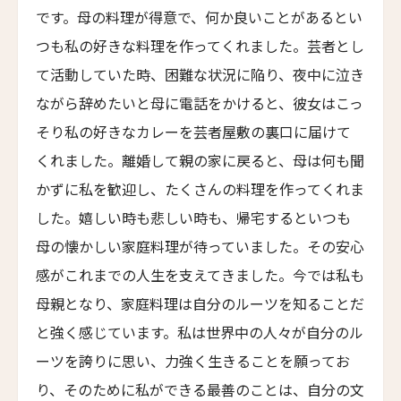
ハンジョウ・ムーショウ・シーシー・ホテル
です。母の料理が得意で、何か良いことがあるとい
Hangzhou Muh Shoou Xixi Hotel
つも私の好きな料理を作ってくれました。芸者とし
ユイテュン・マンション
送信
て活動していた時、困難な状況に陥り、夜中に泣き
YiuTeung Mansion
ながら辞めたいと母に電話をかけると、彼女はこっ
ポッケイ・ホテル・シャオシン
そり私の好きなカレーを芸者屋敷の裏口に届けて
閉じる
POKKEI Hotel Shaoxing
くれました。離婚して親の家に戻ると、母は何も聞
リーウ・ハウス
かずに私を歓迎し、たくさんの料理を作ってくれま
Leeu House
した。嬉しい時も悲しい時も、帰宅するといつも
ル・カルティエ・フランセ
母の懐かしい家庭料理が待っていました。その安心
Le Quartier Français
感がこれまでの人生を支えてきました。今では私も
ザ・フェザーズ・ホテル
母親となり、家庭料理は自分のルーツを知ることだ
The Feathers Hotel
と強く感じています。私は世界中の人々が自分のル
川奈ホテルゴルフコース
ーツを誇りに思い、力強く生きることを願ってお
Kawana Hotel & Golf Course
り、そのために私ができる最善のことは、自分の文