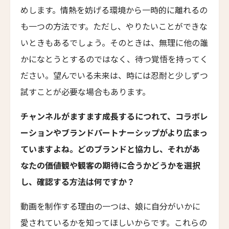
めします。情熱を妨げる環境から一時的に離れるの
ホテル・サルタス
Hotel Saltus
も一つの方法です。ただし、やりたいことができな
いときもあるでしょう。そのときは、無理に他の誰
バディア・ディ・ポマイオ
Badia di Pomaio
かになとうとするのではなく、待つ覚悟を持ってく
ださい。望んでいる未来は、時には忍耐と少しずつ
ガルドゥ・ホテル&スパ
Gáldu Hotel & Spa
試すことが必要な場合もあります。
マウント クック レイクサイド リトリート
チャンネルがますます成長するにつれて、コラボレ
Mt Cook Lakeside Retreat, Ben Ohau
ーションやブランドパートナーシップがより広まっ
ザ・イン・アット・ランチョ・サンタ・フェ
ていますよね。どのブランドと協力し、それがあ
The Inn at Rancho Santa Fe
なたの価値観や観客の期待に合うかどうかを選択
ザ・グレイソン・マイアミ
し、確認する方法は何ですか？
The Grayson Miami
ヒストリック・ロッキー・ウォーターズ・イン
動画を制作する理由の一つは、娘に自分がいかに
Historic Rocky Waters Inn
愛されているかを知ってほしいからです。これらの