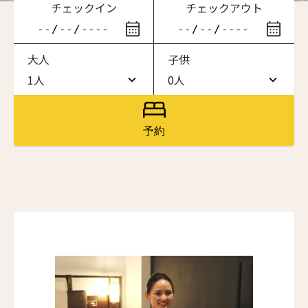
チェックイン
チェックアウト
滞在したいホテル名を入力してください
大人
子供
ワン・ジーティー・グランド・ケイマン
ONE GT Grand Cayman
1人
0人
1人
0人
ザ・キャベンディッシュ・ロンドン
The Cavendish Hotel
2人
1人
予約
ザ・バウアー
3人
2人
The Bower
4人
3人
ラ・ヴァリーズ・ロス・カボス
La Valise Los Cabos
5人
4人
ネマ・デザイン・ホテル＆スパ
6人
5人
NEMA Design Hotel & Spa
カステル・ボー・サイト
7人
6人
Castel Beau Site