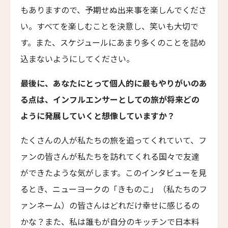
Emiliano São Paulo
もありますので、予期せぬ出来事を楽しんでくださ
い。すべてを楽しむことを決意し、笑いも大切で
エミリアーノ・リオ
Emiliano Rio
す。また、スケジュールにあまり多くのことを詰め
込まないようにしてください。
バラクーダ・ホテル・アンド・ヴィラズ
Barracuda Hotel & Villas
最後に、あなたにとって個人的に最もやりがいのあ
パラッツォ・マンフレディ
る点は、インフルエンサーとしての旅が将来どの
Palazzo Manfredi
ように発展していくと想像していますか？
ヴィラ・スパレッティ・トリヴェッリ
Villa Spalletti Trivelli
たくさんの人が私たちの旅を追ってくれていて、フ
ロメオ・ローマ
ァンの皆さんが私たちを訪れてくれる国々で友達
ROMEO Roma
ができたような気がします。このインタビューを見
ザ・ゲーテ・ホテル
るとき、ニューヨークの「きものこ」（私たちのフ
The Goethe Hotel
ァンネーム）の皆さんはどれだけ幸せに感じるの
パーム・スイート
かな？また、私は誰もが自分のキッチンで日本料