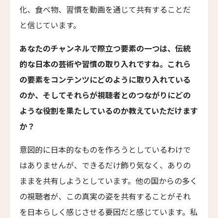
ジーヴァ・ホア・ルー・リトリート
化、食べ物、習慣を動画を通じて共有することだ
Jiva Hoa Lu Retreat
と信じています。
タル・ヴィラズ・レヴィータ
Taru Villas Levita
あなたのチャンネルで際立つ要素の一つは、伝統
ロンティン・ヴィンヤード・ホテル
的な日本の芸術や習慣の取り入れですね。これら
Longting Vineyard Hotel
の要素をコンテンツにどのように取り入れている
ロン・リトリート&スパ
のか、そしてそれらが視聴者とのつながりにどの
Lon Retreat and Spa
ような役割を果たしているのか教えていただけます
バーレ・リゾート・ゴア
か？
Baale Resort Goa
意図的に日本的なものを作ろうとしているわけで
ベルタム・ウェルネス スパ＆ヴィラズ
はありませんが、できるだけ飾り気なく、ありの
Bertam Wellness Spa and Villas
ままを共有しようとしています。他の国からの多く
ファイブ スプリング リゾート ザ・白浜
の視聴者が、この真実の姿を共有することがそれ
Five Spring Resort The Shirahama
を日本らしく感じさせる要因だと感じています。私
ヨンチ・ホテル・シアン