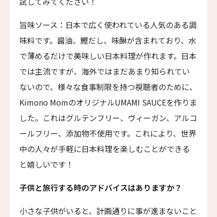
試してみてください！
カーネロス・リゾート＆スパ
旨味ソース：日本で広く使われている人気のある調
Carneros Resort and Spa
味料です。醤油、鰹だし、味醂が含まれており、水
ヴィラ・ベルーノ ホテル＆スパ
で薄めるだけで美味しい日本料理が作れます。日本
Villa Beluno Hotel & Spa
では主流ですが、海外ではまだあまり知られてい
コレントソレイク＆リバーホテル
ないので、様々な食事制限を持つ視聴者のために、
Correntoso Lake & River Hotel
Kimono MomのオリジナルUMAMI SAUCEを作りま
カサ・デ・ウコ ヴィンヤーズ＆ワインリゾート
した。これはグルテンフリー、ヴィーガン、アルコ
Casa de Uco Vineyards & Wine Resort
ールフリー、添加物不使用です。これにより、世界
カサ・ルシア
中の人々が手軽に日本料理を楽しむことができる
Casa Lucia
と嬉しいです！
ケノア・エクスクルーシブ・ビーチ・スパ & リゾ
ート
子供と旅行する時のアドバイスはありますか？
Kenoa - Exclusive Beach Spa & Resort
小さな子供がいると、計画通りに事が進まないこと
エミリアーノ・サンパウロ