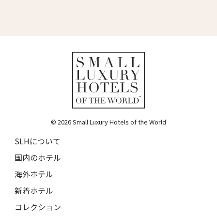
ホテル・ロード・バイロン
Hotel Lord Byron
ホテル・デ・リッチ
Hotel De' Ricci
フェンディ・プライベート・スイート
Fendi Private Suites
バブイーノ 181
Babuino 181
© 2026 Small Luxury Hotels of the World
SLHについて
バリーマロー・ハウス・ホテル
Ballymaloe House Hotel
国内のホテル
サン・カンジアン・ホテル & レジデンシズ
海外ホテル
San Canzian Hotel & Residences
新着ホテル
ウルソ・ホテル＆スパ
コレクション
Urso Hotel & Spa