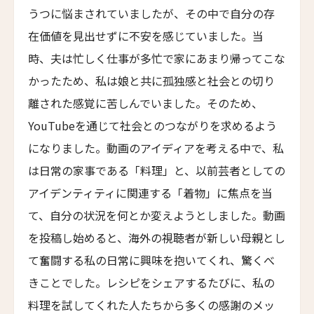
Parkhotel Egerner Höfe
うつに悩まされていましたが、その中で自分の存
在価値を見出せずに不安を感じていました。当
カブ・ホテル・ロードス
Cabu Hotel Rhodes
時、夫は忙しく仕事が多忙で家にあまり帰ってこな
かったため、私は娘と共に孤独感と社会との切り
メゾン・モーブリュイユ
Maison Maubreuil
離された感覚に苦しんでいました。そのため、
グランド・パレス・ブルノ
YouTubeを通じて社会とのつながりを求めるよう
Grand Palace Brno
になりました。動画のアイディアを考える中で、私
アッシュダウン・パーク・ホテル&カントリークラ
は日常の家事である「料理」と、以前芸者としての
ブ
アイデンティティに関連する「着物」に焦点を当
Ashdown Park Hotel & Country Club
て、自分の状況を何とか変えようとしました。動画
アレクサンダー・ハウス・アンド・ユートピア・ス
を投稿し始めると、海外の視聴者が新しい母親とし
パ
て奮闘する私の日常に興味を抱いてくれ、驚くべ
Alexander House & Utopia Spa
きことでした。レシピをシェアするたびに、私の
ザ・ランドマーク・ロードス・ヴィラズ＆スパ
料理を試してくれた人たちから多くの感謝のメッ
The Landmark Rhodes Villas & Spa, Greece