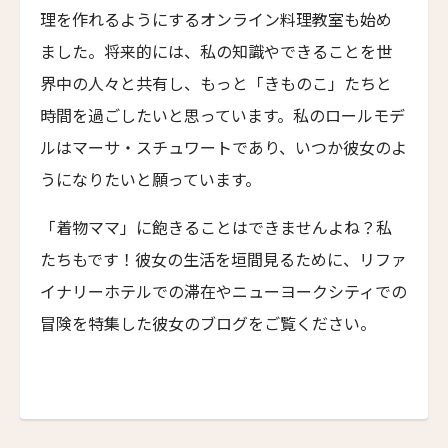
Palm Suite
理を作れるようにするオンライン料理教室も始め
マーロット・ローマ
ました。将来的には、私の知識やできることを世
Maalot Roma
界中の人々と共有し、もっと「きものこ」たちと
パラッツォ・ターリア
時間を過ごしたいと思っています。私のロールモデ
Palazzo Talìa
ルはマーサ・スチュワートであり、いつか彼女のよ
マルグッタ 19
うになりたいと願っています。
Margutta 19
「着物ママ」に飽きることはできませんよね？私
ホテル・ディンギルテッラ
たちもです！彼女の生活を垣間見るために、リファ
Hotel d'Inghilterra
イナリーホテルでの滞在やニューヨークシティでの
ロメオ・ナポリ
冒険を特集した彼女のブログをご覧ください。
ROMEO Napoli
高輪 花香路
TAKANAWA HANAKOHRO
ホテル ヴィロン
Hotel Vilòn