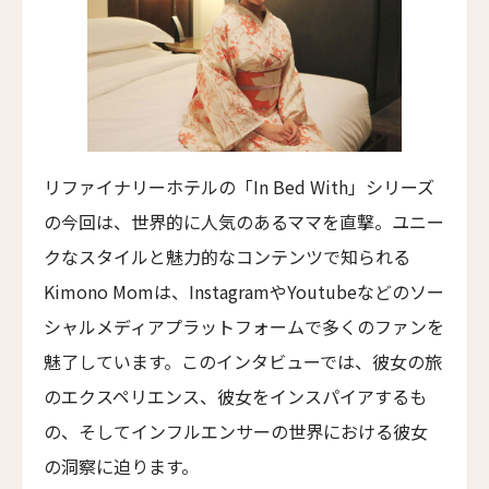
8人
7人
ザ・グレース
The Grace
9人
8人
ムンドゥク・キャビンbyデサ・ヘイ
10人
9人
Munduk Cabins by Desa Hay
11人
10人
シーナ・ヴィラ・マティルデ
Sina Villa Matilde
リファイナリーホテルの「In Bed With」シリーズ
12人
11人
の今回は、世界的に人気のあるママを直撃。ユニー
ザボラ・エステート
13人
12人
Zabola Estate
クなスタイルと魅力的なコンテンツで知られる
14人
13人
Kimono Momは、InstagramやYoutubeなどのソー
ル・ヌメロ3・バイ・シャンパーニュ・ティエノー
Le N°3 by Champagne Thiénot
シャルメディアプラットフォームで多くのファンを
15人
14人
魅了しています。このインタビューでは、彼女の旅
トルフフス・リトリート
16人
15人
Torfhús Retreat
のエクスペリエンス、彼女をインスパイアするも
ランチャン・ナン・リトリート
の、そしてインフルエンサーの世界における彼女
17人
16人
Lchang Nang Retreat
の洞察に迫ります。
18人
17人