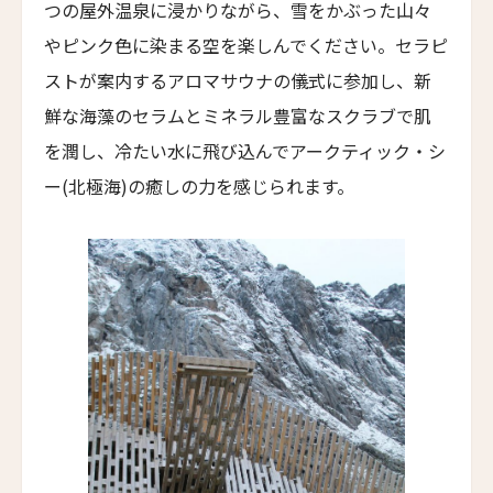
つの屋外温泉に浸かりながら、雪をかぶった山々
スマック マチュピチュ ホテル
やピンク色に染まる空を楽しんでください。セラピ
SUMAQ Machu Picchu Hotel
ストが案内するアロマサウナの儀式に参加し、新
アートホテル リポーゾ
鮮な海藻のセラムとミネラル豊富なスクラブで肌
Art Hotel Riposo
を潤し、冷たい水に飛び込んでアークティック・シ
ウエスト ベイ クラブ
ー(北極海)の癒しの力を感じられます。
West Bay Club
ラ・コラリーナ・アイランド・ハウス
La Coralina Island House
コンヴェント・フランチェスカーノ
Convento Francescano
パイン・ツリーズ・ホテル
Pine Trees Hotel
ウィンズローズ・バンガローズ
Winslow's Bungalows