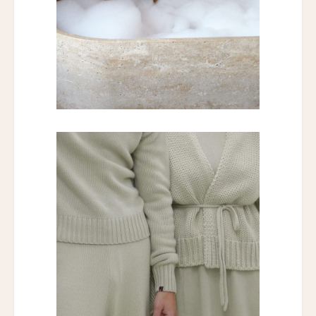
パーム・スイート
Palm Suite
マーロット・ローマ
Maalot Roma
パラッツォ・ターリア
Palazzo Talìa
マルグッタ 19
Margutta 19
ホテル・ディンギルテッラ
Hotel d'Inghilterra
ロメオ・ナポリ
ROMEO Napoli
高輪 花香路
TAKANAWA HANAKOHRO