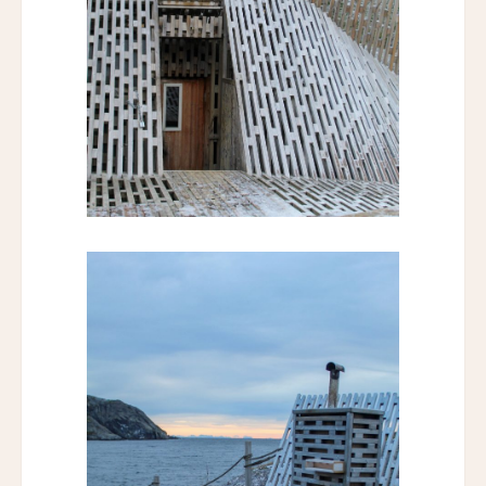
ライトハウス・ホテル
Lighthouse Hotel
エラズ・コテージズ
Ella's Cottages
リドリー・ハウス
Ridley House
アゼライ・ケーガー・ベイ
Azerai Ke Ga Bay
アゼライ・ラ・レジデンス・フエ
Azerai La Residence
サンタ・ボカ
Santa Boka
ホテル・ベルクレア
Hotel Belleclaire