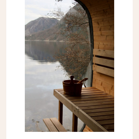
ホテル・レ・アルミュール
Hotel Les Armures
チョウシュイ・ヴィラ
Qiushui Villa
レイクビュー・ホテル・ユロンワン
Lakeview Hotel Yulongwan Kunming
ザ・ハンユウ・ガーデン・リザーブ・スージョウ
The Hanyu Garden Reserve Suzhou
ザ・スコータイ・シャンハイ
The Sukhothai Shanghai
ニュー・ジンリー・ホテル
New Jingli Hotel
ジー・ユン・シュアン・チン・リゾート＆スパ
Zi Yun Xuan Qing Resort & Spa