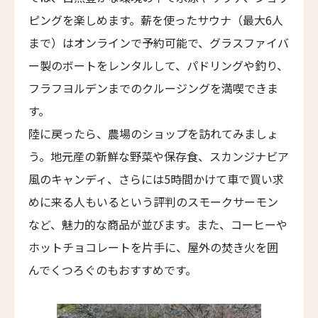
ピングを楽しめます。薪を使ったサウナ（最大6人
ジーヴァ・ホア・ルー・リトリート
Jiva Hoa Lu Retreat
まで）はオンラインで予約可能で、グラスファイバ
ー製のボートをレンタルして、パドリングや釣り、
ニュースレター登録
タル・ヴィラズ・レヴィータ
Taru Villas Levita
フラフヨルデンまでのクルージングを満喫できま
す。
ロンティン・ヴィンヤード・ホテル
名前（ローマ字）
*
Longting Vineyard Hotel
陸に戻ったら、農場のショップを訪れてみましょ
う。地元産の新鮮な野菜や保存食、スカンジナビア
ロン・リトリート&スパ
Lon Retreat and Spa
風のキャンディ、さらには5時間かけて車で買い求
First
Last
めに来る人もいるという評判のスモークサーモン
バーレ・リゾート・ゴア
名前 （漢字）
Baale Resort Goa
など、魅力的な商品が並びます。また、コーヒーや
ホットチョコレートを片手に、屋外の焚き火を囲
ベルタム・ウェルネス スパ＆ヴィラズ
First
Last
Bertam Wellness Spa and Villas
んでくつろぐのもおすすめです。
Eメール
*
ファイブ スプリング リゾート ザ・白浜
Five Spring Resort The Shirahama