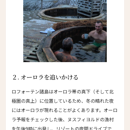
パークホテル・エーゲルナー・ヘーフェ
Parkhotel Egerner Höfe
カブ・ホテル・ロードス
Cabu Hotel Rhodes
メゾン・モーブリュイユ
Maison Maubreuil
グランド・パレス・ブルノ
Grand Palace Brno
２. オーロラを追いかける
アッシュダウン・パーク・ホテル&カントリークラ
ブ
ロフォーテン諸島はオーロラ帯の真下（そして北
Ashdown Park Hotel & Country Club
極圏の真上）に位置しているため、冬の晴れた夜
アレクサンダー・ハウス・アンド・ユートピア・ス
にはオーロラが現れることがよくあります。オーロ
パ
Alexander House & Utopia Spa
ラ予報をチェックした後、ヌスフィヨルドの漁村
を午後9時に出発し、リゾートの夜間ドライブで
ザ・ランドマーク・ロードス・ヴィラズ＆スパ