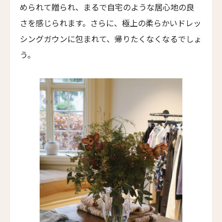
サウスブリッジ・ナパ・バレー
められて贈られ、まるで自宅のような居心地の良
Southbridge Napa Valley
さを感じられます。さらに、極上の柔らかいドレッ
カーネロス・リゾート＆スパ
シングガウンに包まれて、帰りたくなくなるでしょ
Carneros Resort and Spa
う。
ヴィラ・ベルーノ ホテル＆スパ
Villa Beluno Hotel & Spa
コレントソレイク＆リバーホテル
Correntoso Lake & River Hotel
カサ・デ・ウコ ヴィンヤーズ＆ワインリゾート
Casa de Uco Vineyards & Wine Resort
カサ・ルシア
Casa Lucia
ケノア・エクスクルーシブ・ビーチ・スパ & リゾ
ート
Kenoa - Exclusive Beach Spa & Resort