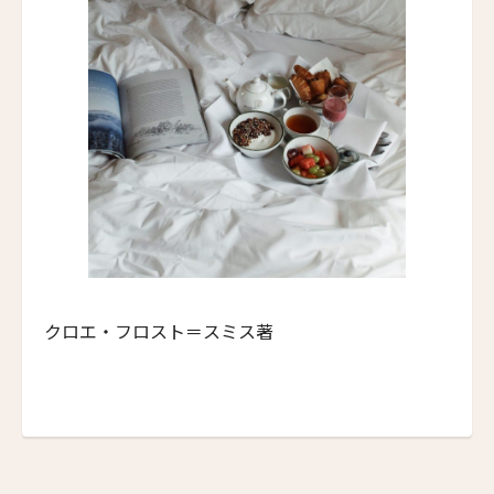
Amaya
ル・マ・バロッサ
Le Mas Barossa
イズリントン・ホテル
Islington Hotel
スミス・ビーチ・リゾート
Smiths Beach Resort
シャレー・アット・ブラックヒース
Chalets at Blackheath
クロエ・フロスト＝スミス著
ザ・リトリート・コー・チャン
The Retreat Koh Chang
メアリー・ブッデン・エステート
Mary Budden Estate
ホテル・オン・リヴィントン