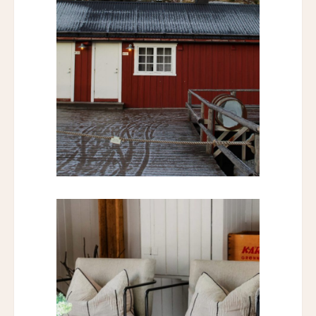
Hotel Casa Huamantla
ホテル・サルタス
Hotel Saltus
バディア・ディ・ポマイオ
Badia di Pomaio
ガルドゥ・ホテル&スパ
Gáldu Hotel & Spa
マウント クック レイクサイド リトリート
Mt Cook Lakeside Retreat, Ben Ohau
ザ・イン・アット・ランチョ・サンタ・フェ
The Inn at Rancho Santa Fe
ザ・グレイソン・マイアミ
The Grayson Miami
ヒストリック・ロッキー・ウォーターズ・イン