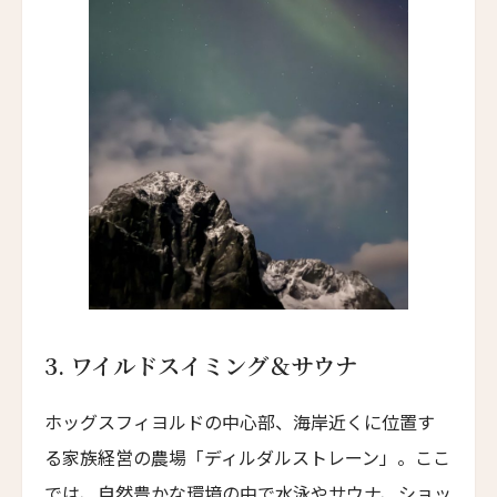
ハンジョウ・ムーショウ・シーシー・ホテル
Hangzhou Muh Shoou Xixi Hotel
ユイテュン・マンション
YiuTeung Mansion
ポッケイ・ホテル・シャオシン
POKKEI Hotel Shaoxing
リーウ・ハウス
Leeu House
ル・カルティエ・フランセ
Le Quartier Français
3. ワイルドスイミング＆サウナ
ザ・フェザーズ・ホテル
ホッグスフィヨルドの中心部、海岸近くに位置す
The Feathers Hotel
る家族経営の農場「ディルダルストレーン」。ここ
川奈ホテルゴルフコース
Kawana Hotel & Golf Course
では、自然豊かな環境の中で水泳やサウナ、ショッ