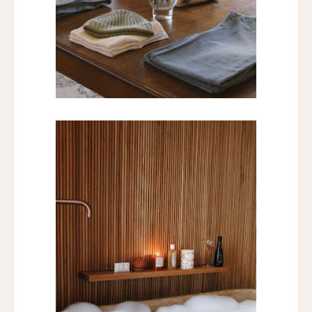
エミリアーノ・サンパウロ
Emiliano São Paulo
エミリアーノ・リオ
Emiliano Rio
バラクーダ・ホテル・アンド・ヴィラズ
Barracuda Hotel & Villas
パラッツォ・マンフレディ
Palazzo Manfredi
ヴィラ・スパレッティ・トリヴェッリ
Villa Spalletti Trivelli
ロメオ・ローマ
ROMEO Roma
ザ・ゲーテ・ホテル
The Goethe Hotel