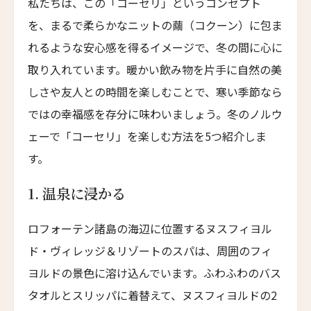
Lchang Nang Retreat
私たちは、この「コーセリ」というコンセプト
18人
17人
を、まるで柔らかなニットの繭（コクーン）に包ま
ザ・パソナ ネイチャーバース・リトリート
THE PASONA Natureverse Retreat
れるような安心感を得るイメージで、冬の間に心に
19人
18人
取り入れています。暖かい飲み物を片手に自然の美
マストロヤンニ・ルレ
Mastrojanni Relais
しさや友人との時間を楽しむことで、寒い季節なら
ではの幸福感を存分に味わいましょう。冬のノルウ
ミー・カボ
ME Cabo
ェーで「コーセリ」を楽しむ方法を5つ紹介しま
す。
シャンハイ・ムー・ショウ・ジュージン・ホテル
Shanghai Muh Shoou Zhujing Hotel
1. 温泉に浸かる
ザ・スパイア・ホテル
The Spire Hotel
ロフォーテン諸島の海辺に位置するヌスフィヨル
ヨーロッパ・パレス
ド・ヴィレッジ＆リゾートのスパは、周囲のフィ
Europa Palace
ヨルドの景色に溶け込んでいます。ふわふわのバス
ザ・エヴレン
タオルとスリッパに着替えて、ヌスフィヨルドの2
The Evren