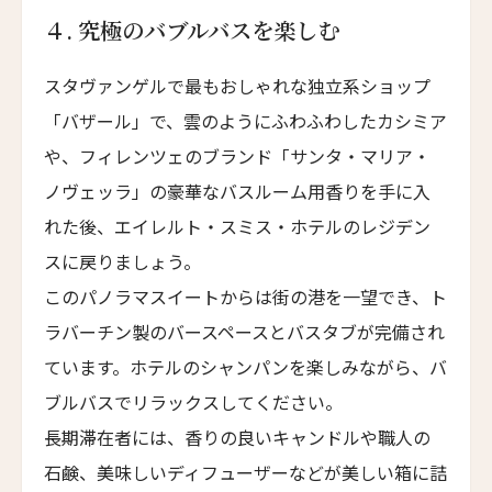
ザ・ムーン・マンション
４. 究極のバブルバスを楽しむ
The Moon Mansion
ファン・イェン・36・ホテル
スタヴァンゲルで最もおしゃれな独立系ショップ
HUANG YAN 36 Hotel
「バザール」で、雲のようにふわふわしたカシミア
ヤンバイ・ヴィラ
や、フィレンツェのブランド「サンタ・マリア・
Yanbai Villa
ノヴェッラ」の豪華なバスルーム用香りを手に入
ジャンガラ・ドンファン
れた後、エイレルト・スミス・ホテルのレジデン
Jangala Dunhuang
スに戻りましょう。
LNホテル・ファイブ
このパノラマスイートからは街の港を一望でき、ト
LN Hotel Five
ラバーチン製のバースペースとバスタブが完備され
カイプー・ベルフリー
ています。ホテルのシャンパンを楽しみながら、バ
Kaipuu Belfry
ブルバスでリラックスしてください。
ザ・バッテリー
長期滞在者には、香りの良いキャンドルや職人の
The Battery
石鹸、美味しいディフューザーなどが美しい箱に詰