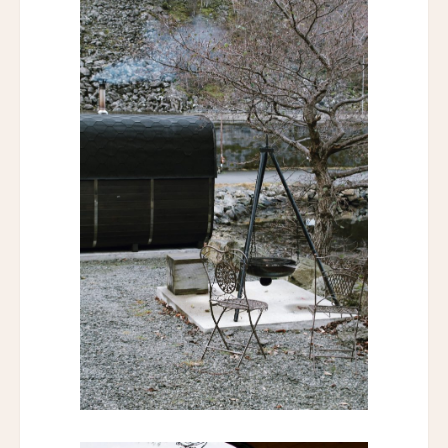
ヨンチ・ホテル・シアン
Younch Hotel Xi'an
送信
ホテル長楽館
Hotel Chourakukan
閉じる
フォションホテル京都
Fauchon L’Hotel Kyoto
ホテル・エクラ・北京
Hotel Éclat Beijing
イントゥ・ホテル・チビ
INTO Hotel Chibi
カイプー・オン・ザ・リーフ
Kaipuu on the Reef
ザ・ドーン・ラグジュアリーホテル
The Dawn Luxury Hotel