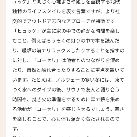
ュッゲ」と同じく心地よさや癒しを重視する北欧
Castel Beau Site
8人
7人
独特のライフスタイルを表す言葉ですが、より社
ザ・グレース
交的でアウトドア志向なアプローチが特徴です。
The Grace
9人
8人
「ヒュッゲ」が主に家の中での静かな時間を楽し
ムンドゥク・キャビンbyデサ・ヘイ
10人
9人
むこと、例えばろうそくの灯りの中で本を読んだ
Munduk Cabins by Desa Hay
り、暖炉の前でリラックスしたりすることを指すの
11人
10人
シーナ・ヴィラ・マティルデ
に対し、「コーセリ」は他者とのつながりを深め
Sina Villa Matilde
12人
11人
たり、自然と触れ合ったりすることに重点を置いて
ザボラ・エステート
13人
12人
います。たとえば、ノルウェーの寒い冬には、凍て
Zabola Estate
つく水へのダイブの後、サウナで友人と語り合う
14人
13人
ル・ヌメロ3・バイ・シャンパーニュ・ティエノー
時間や、焚き火の準備をするために森で薪を集め
Le N°3 by Champagne Thiénot
15人
14人
る活動が「コーセリ」を感じさせるでしょう。寒さ
トルフフス・リトリート
16人
15人
Torfhús Retreat
を楽しむことで、心も体も温かく満たされるので
す。
ランチャン・ナン・リトリート
17人
16人