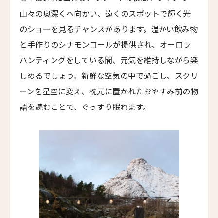
The Landmark Rhodes Villas & Spa, Greece
山々の奥深くへ向かい、遠くのスポットで輝く光
のショーを見るチャンスがあります。温かい飲み物
トラスコリゾート
Trusko Resort
と手作りのシナモンロールが提供され、オーロラ
ハンティングをしている間、元気を維持しながら楽
スキーラ・リトリート
Skýra Retreat
しめるでしょう。新鮮な空気の中で過ごし、スクリ
ーンを星空に変え、枕元に置かれたおやすみ前の物
ア・マンドリア・ディ・ムルトリ
A Mandria di Murtoli
語を読むことで、ぐっすり眠れます。
イル・ボスカレト・リゾート・アンド・スパ
Il Boscareto Resort & Spa
ニーヴァ・ラブリズ・セイシェル
Niva Labriz Seychelles
アペラシオン ヒールズバーグ
Appellation Healdsburg, Healdsburg
ホテル・カサ・ウアマントラ