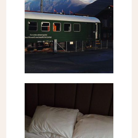
Hôtel San Régis
ホテル・ノーマン・パリ
Hotel Norman Paris
グランド・パワーズ
Grand Powers
グランド・ホテル・デュ・パレ・ロワイヤル
Grand Hôtel du Palais Royal
シャトー・デ・フルール
Chateau des Fleurs
ザ・エジソン・ジョージタウン
The Edison George Town
ヴィラヘヴン・リゾート・モルディブ
Villa Haven Resort Maldives
アマヤ