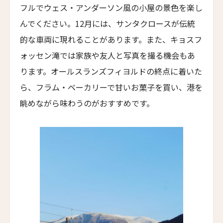
ウルソ・ホテル＆スパ
フルでウェス・アンダーソン風の小屋の景色を楽し
Urso Hotel & Spa
んでください。12月には、サンタクロースが伝統
トーテム・マドリード
的な車両に現れることがあります。また、キョスフ
TÓTEM Madrid
ォッセン滝では家族や友人と写真を撮る機会もあ
ザ・プリンシパル・マドリード・ホテル
ります。オールスランズフィヨルドの終点に着いた
The Principal Madrid Hotel
ら、フラム・ベーカリーで甘いお菓子を買い、港を
ホテル ウニコ マドリード
眺めながら味わうのがおすすめです。
Hotel Único Madrid
ホテル・アーバン・マドリード
Hotel Urban Madrid
エル・ホテル
L’Hotel
ル・ナルシス・ブラン・ホテル＆スパ
Le Narcisse Blanc Hôtel & Spa
ホテル・サン・レジス