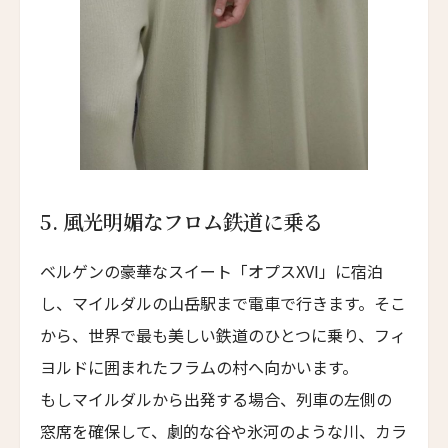
ホテル ヴィロン
Hotel Vilòn
ホテル・ロード・バイロン
Hotel Lord Byron
ホテル・デ・リッチ
Hotel De' Ricci
フェンディ・プライベート・スイート
5.
風光明媚なフロム鉄道に乗る
Fendi Private Suites
バブイーノ 181
ベルゲンの豪華なスイート「オプスXVI」に宿泊
Babuino 181
し、マイルダルの山岳駅まで電車で行きます。そこ
バリーマロー・ハウス・ホテル
から、世界で最も美しい鉄道のひとつに乗り、フィ
Ballymaloe House Hotel
ヨルドに囲まれたフラムの村へ向かいます。
サン・カンジアン・ホテル & レジデンシズ
もしマイルダルから出発する場合、列車の左側の
San Canzian Hotel & Residences
窓席を確保して、劇的な谷や氷河のような川、カラ