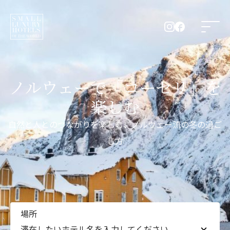
ノルウェーで「コーセリ」を
楽しむ
自然と人とのつながりを楽しむ、ノルウェー流の冬の過ご
し方
場所
滞在したいホテル名を入力してください