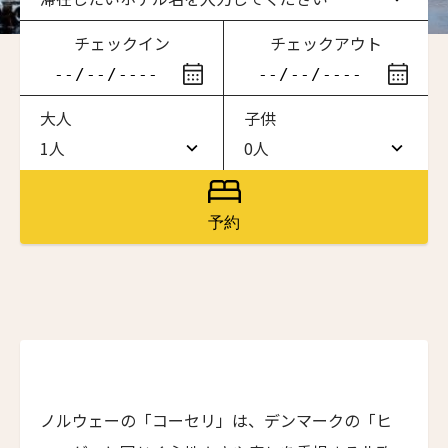
チェックイン
チェックアウト
滞在したいホテル名を入力してください
大人
子供
ワン・ジーティー・グランド・ケイマン
ONE GT Grand Cayman
1人
0人
1人
0人
ザ・キャベンディッシュ・ロンドン
The Cavendish Hotel
2人
1人
予約
ザ・バウアー
3人
2人
The Bower
4人
3人
ラ・ヴァリーズ・ロス・カボス
La Valise Los Cabos
5人
4人
ネマ・デザイン・ホテル＆スパ
6人
5人
NEMA Design Hotel & Spa
ノルウェーの「コーセリ」は、デンマークの「ヒ
カステル・ボー・サイト
7人
6人