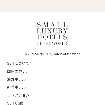
Hotel on Rivington
リファイナリーホテル・ニューヨーク
Refinery Hotel New York
HGUニューヨーク
HGU New York
ウェストハウス・ホテル・ニューヨーク
WestHouse Hotel New York
© 2026 Small Luxury Hotels of the World
ウィルダー・ホテル・ウィンダム
Wylder Hotel Windham
SLHについて
Cuvée J2 Hôtel Osaka by 温故知新
国内のホテル
Cuvée J2 Hôtel Osaka by Onko Chishin
海外ホテル
ザ・フレデリック・ホテル
新着ホテル
The Frederick Hotel
コレクション
ザ・イロコイ・ホテル
SLH Club
The Iroquois Hotel