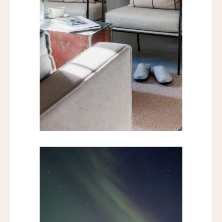
Historic Rocky Waters Inn
エリート・スプリング・ヴィラズ
Elite Spring Villas
レヴィヴォ・ウェルネス・リゾート
Revivo Wellness Resort
シリ・サラ プライベート・ヴィラ
Siri Sala Private Thai Villa
ヴァリー ホテル
Vallie Hotel
カムデン・ハーバー・イン
Camden Harbour Inn
ザ・スターヴランド・ロシアンリバー・バレー
The Stavrand Russian River Valley
オナーリゾート・ユンシュ・ダリ
Honor Resort Yun Shu Dali