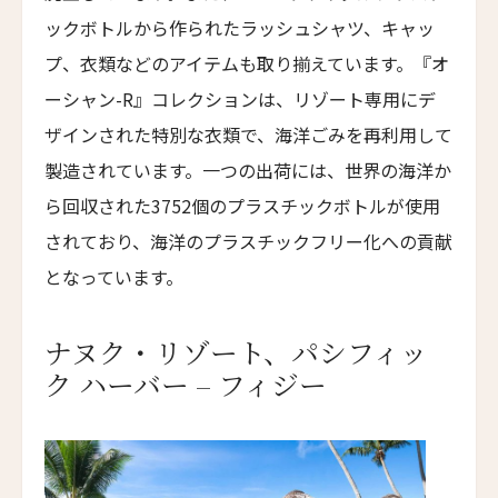
Emiliano São Paulo
ックボトルから作られたラッシュシャツ、キャッ
First
Last
エミリアーノ・リオ
プ、衣類などのアイテムも取り揃えています。『オ
Eメール
*
Emiliano Rio
ーシャン-R』コレクションは、リゾート専用にデ
バラクーダ・ホテル・アンド・ヴィラズ
ザインされた特別な衣類で、海洋ごみを再利用して
Barracuda Hotel & Villas
製造されています。一つの出荷には、世界の海洋か
送信
パラッツォ・マンフレディ
ら回収された3752個のプラスチックボトルが使用
Palazzo Manfredi
されており、海洋のプラスチックフリー化への貢献
ヴィラ・スパレッティ・トリヴェッリ
閉じる
となっています。
Villa Spalletti Trivelli
ロメオ・ローマ
ナヌク・リゾート、パシフィッ
ROMEO Roma
ク ハーバー – フィジー
ザ・ゲーテ・ホテル
The Goethe Hotel
パーム・スイート
Palm Suite