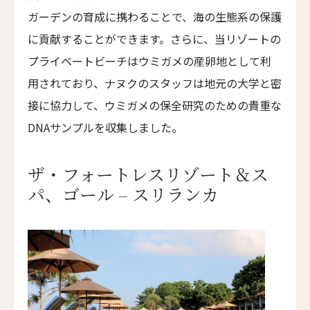
ガーデンの育成に携わることで、海の生態系の保護
ホテル・ロード・バイロン
に貢献することができます。さらに、当リゾートの
Hotel Lord Byron
プライベートビーチはウミガメの産卵地として利
ホテル・デ・リッチ
用されており、ナヌクのスタッフは地元の大学と密
Hotel De' Ricci
接に協力して、ウミガメの保全研究のための貴重な
フェンディ・プライベート・スイート
Fendi Private Suites
DNAサンプルを収集しました。
バブイーノ 181
ザ・フォートレスリゾート＆ス
Babuino 181
パ、ゴール – スリランカ
バリーマロー・ハウス・ホテル
Ballymaloe House Hotel
サン・カンジアン・ホテル & レジデンシズ
San Canzian Hotel & Residences
ウルソ・ホテル＆スパ
Urso Hotel & Spa