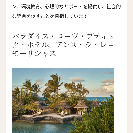
マラスカ・サムイ
ン、環境教育、心理的なサポートを提供し、社会的
Marasca Samui
な統合を促すことを目指しています。
スリャガー・ジャイサルメール
Suryagarh Jaisalmer
パラダイス・コーヴ・ブティッ
ナレンドラ・バワン・ビカネール
ク・ホテル、アンス・ラ・レ –
Narendra Bhawan Bikaner
モーリシャス
ブリジュ・ラクシュマン・サガル
Brij Lakshman Sagar
ライワサ・プライベート・リゾート
Raiwasa Private Resort
ナヌク・リゾート
Nanuku Resort
ブータン・スピリット・サンクチュアリ
Bhutan Spirit Sanctuary
マナミ・リゾート