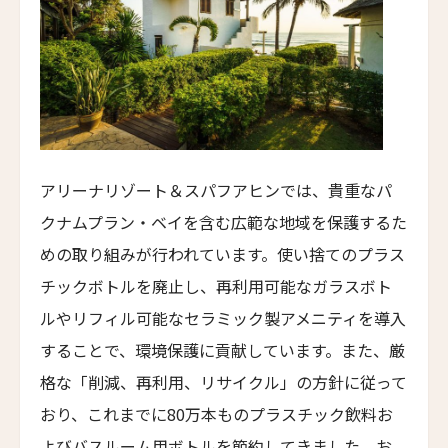
エリート・スプリング・ヴィラズ
Elite Spring Villas
レヴィヴォ・ウェルネス・リゾート
Revivo Wellness Resort
シリ・サラ プライベート・ヴィラ
Siri Sala Private Thai Villa
アリーナリゾート＆スパフアヒンでは、貴重なパ
ヴァリー ホテル
クナムプラン・ベイを含む広範な地域を保護するた
Vallie Hotel
めの取り組みが行われています。使い捨てのプラス
カムデン・ハーバー・イン
Camden Harbour Inn
チックボトルを廃止し、再利用可能なガラスボト
ルやリフィル可能なセラミック製アメニティを導入
ザ・スターヴランド・ロシアンリバー・バレー
The Stavrand Russian River Valley
することで、環境保護に貢献しています。また、厳
格な「削減、再利用、リサイクル」の方針に従って
オナーリゾート・ユンシュ・ダリ
Honor Resort Yun Shu Dali
おり、これまでに80万本ものプラスチック飲料お
よびバスルーム用ボトルを節約してきました。お