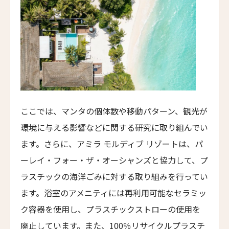
カーネロス・リゾート＆スパ
Carneros Resort and Spa
ヴィラ・ベルーノ ホテル＆スパ
Villa Beluno Hotel & Spa
コレントソレイク＆リバーホテル
Correntoso Lake & River Hotel
ニュースレター登録
ここでは、マンタの個体数や移動パターン、観光が
カサ・デ・ウコ ヴィンヤーズ＆ワインリゾート
Casa de Uco Vineyards & Wine Resort
環境に与える影響などに関する研究に取り組んでい
ます。さらに、アミラ モルディブ リゾートは、パ
カサ・ルシア
名前（ローマ字）
*
Casa Lucia
ーレイ・フォー・ザ・オーシャンズと協力して、プ
ラスチックの海洋ごみに対する取り組みを行ってい
ケノア・エクスクルーシブ・ビーチ・スパ & リゾ
First
Last
ート
ます。浴室のアメニティには再利用可能なセラミッ
Kenoa - Exclusive Beach Spa & Resort
名前 （漢字）
ク容器を使用し、プラスチックストローの使用を
エミリアーノ・サンパウロ
廃止しています。また、100％リサイクルプラスチ