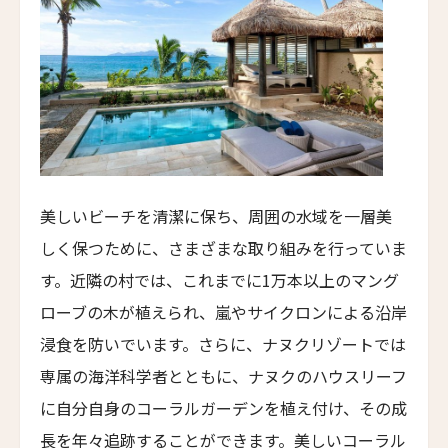
マーロット・ローマ
Maalot Roma
パラッツォ・ターリア
Palazzo Talìa
マルグッタ 19
Margutta 19
美しいビーチを清潔に保ち、周囲の水域を一層美
ホテル・ディンギルテッラ
しく保つために、さまざまな取り組みを行っていま
Hotel d'Inghilterra
す。近隣の村では、これまでに1万本以上のマング
ロメオ・ナポリ
ローブの木が植えられ、嵐やサイクロンによる沿岸
ROMEO Napoli
浸食を防いでいます。さらに、ナヌクリゾートでは
高輪 花香路
専属の海洋科学者とともに、ナヌクのハウスリーフ
TAKANAWA HANAKOHRO
に自分自身のコーラルガーデンを植え付け、その成
ホテル ヴィロン
長を年々追跡することができます。美しいコーラル
Hotel Vilòn