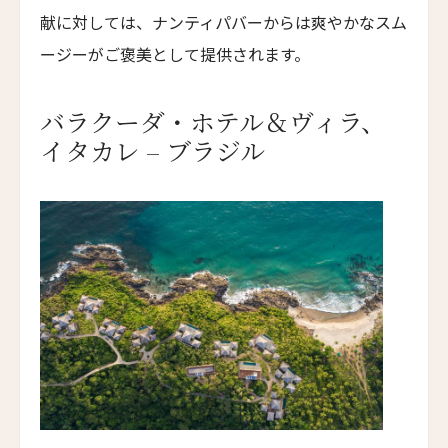
Wellnesshotel Golf Panorama
献に対しては、ナンティパバーからは爽やかなスム
ージーがご褒美として提供されます。
ル・グラン・ベルビュー
Le Grand Bellevue
バラクーダ・ホテル＆ヴィラ、
グレース・ラ・マーニャ・サン・モリッツ
GRACE LA MARGNA ST MORITZ
イタカレ – ブラジル
イーストウエストホテル
Eastwest Hotel
ベルグヴェルト・グリンデルワルト・アルパイン・
デザイン・リゾート
BERGWELT GRINDELWALD ALPINE DESIGN RESORT
ザ・クリスタル・ホテル
The Crystal Hotel
ホテル・シュヴァイツァーホフ・ツェルマット
Hotel Schweizerhof Zermatt