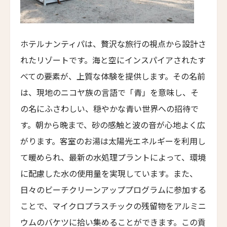
The Raj Palace
ツインパームス ・テントキャンプ・プーケット
Twinpalms Tented Camp Phuket
ホテルナンティパは、贅沢な旅行の視点から設計さ
れたリゾートです。海と空にインスパイアされたす
オリエンタル・レジデンス バンコク
Oriental Residence Bangkok
べての要素が、上質な体験を提供します。その名前
は、現地のニコヤ族の言語で「青」を意味し、そ
タル・ヴィラス・ザ・ロング・ハウス
Taru Villas the long house
の名にふさわしい、穏やかな青い世界への招待で
す。朝から晩まで、砂の感触と波の音が心地よく広
ヴァルサナ・ホテル・アローザ
Valsana Hotel Arosa
がります。客室のお湯は太陽光エネルギーを利用し
て暖められ、最新の水処理プラントによって、環境
クラン・アンバサダー
Crans Ambassador
に配慮した水の使用量を実現しています。また、
日々のビーチクリーンアッププログラムに参加する
コルデ・デ・アルプ・ホテル
Cordée des Alpes Hotel
ことで、マイクロプラスチックの残留物をアルミニ
ウムのバケツに拾い集めることができます。この貢
ウェルネス・ホテル・ゴルフ・パノラマ