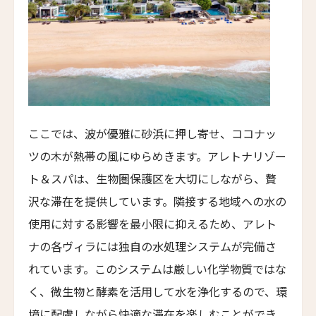
Jiva Hoa Lu Retreat
タル・ヴィラズ・レヴィータ
Taru Villas Levita
ロンティン・ヴィンヤード・ホテル
Longting Vineyard Hotel
ロン・リトリート&スパ
ここでは、波が優雅に砂浜に押し寄せ、ココナッ
Lon Retreat and Spa
ツの木が熱帯の風にゆらめきます。アレトナリゾー
バーレ・リゾート・ゴア
ト＆スパは、生物圏保護区を大切にしながら、贅
Baale Resort Goa
沢な滞在を提供しています。隣接する地域への水の
ベルタム・ウェルネス スパ＆ヴィラズ
使用に対する影響を最小限に抑えるため、アレト
Bertam Wellness Spa and Villas
ナの各ヴィラには独自の水処理システムが完備さ
ファイブ スプリング リゾート ザ・白浜
れています。このシステムは厳しい化学物質ではな
Five Spring Resort The Shirahama
く、微生物と酵素を活用して水を浄化するので、環
ヨンチ・ホテル・シアン
境に配慮しながら快適な滞在を楽しむことができ