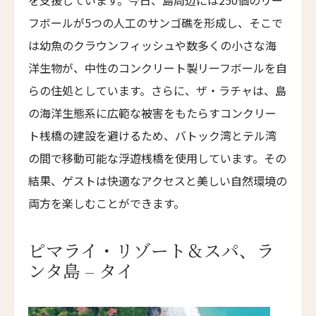
Parkhotel Egerner Höfe
フボールが5つの人工のサンゴ礁を形成し、そこで
カブ・ホテル・ロードス
は幼魚のクラウンフィッシュや数多くの小さな海
Cabu Hotel Rhodes
洋生物が、中性のコンクリート製リーフボールを自
メゾン・モーブリュイユ
らの住処としています。さらに、ザ・ラチャは、島
Maison Maubreuil
の海洋生態系に広範な被害をもたらすコンクリー
グランド・パレス・ブルノ
ト桟橋の建設を避けるため、バトック湾とテル湾
Grand Palace Brno
の間で移動可能な浮遊桟橋を使用しています。その
アッシュダウン・パーク・ホテル&カントリークラ
結果、ゲストは快適なアクセスと美しい自然環境の
ブ
Ashdown Park Hotel & Country Club
両方を楽しむことができます。
アレクサンダー・ハウス・アンド・ユートピア・ス
パ
ピマライ・リゾート＆スパ、ラ
Alexander House & Utopia Spa
ンタ島 – タイ
ザ・ランドマーク・ロードス・ヴィラズ＆スパ
The Landmark Rhodes Villas & Spa, Greece