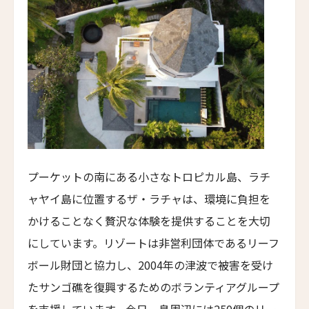
Lighthouse Hotel
エラズ・コテージズ
Ella's Cottages
リドリー・ハウス
Ridley House
アゼライ・ケーガー・ベイ
Azerai Ke Ga Bay
アゼライ・ラ・レジデンス・フエ
プーケットの南にある小さなトロピカル島、ラチ
Azerai La Residence
ャヤイ島に位置するザ・ラチャは、環境に負担を
サンタ・ボカ
かけることなく贅沢な体験を提供することを大切
Santa Boka
にしています。リゾートは非営利団体であるリーフ
ホテル・ベルクレア
ボール財団と協力し、2004年の津波で被害を受け
Hotel Belleclaire
たサンゴ礁を復興するためのボランティアグループ
パークホテル・エーゲルナー・ヘーフェ
を支援しています。今日、島周辺には250個のリー