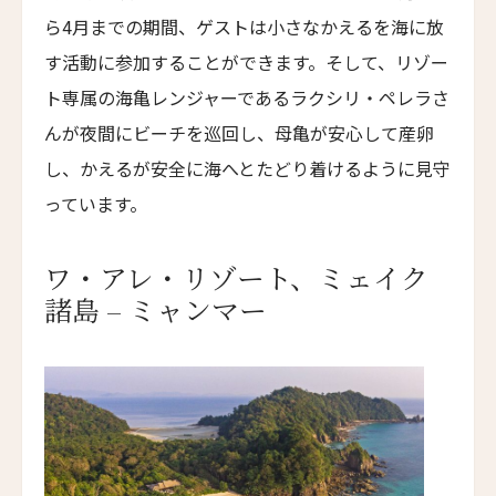
ホテル・ノーマン・パリ
ら4月までの期間、ゲストは小さなかえるを海に放
Hotel Norman Paris
す活動に参加することができます。そして、リゾー
グランド・パワーズ
ト専属の海亀レンジャーであるラクシリ・ペレラさ
Grand Powers
んが夜間にビーチを巡回し、母亀が安心して産卵
グランド・ホテル・デュ・パレ・ロワイヤル
し、かえるが安全に海へとたどり着けるように見守
Grand Hôtel du Palais Royal
っています。
シャトー・デ・フルール
Chateau des Fleurs
ワ・アレ・リゾート、ミェイク
ザ・エジソン・ジョージタウン
諸島 – ミャンマー
The Edison George Town
ヴィラヘヴン・リゾート・モルディブ
Villa Haven Resort Maldives
アマヤ
Amaya