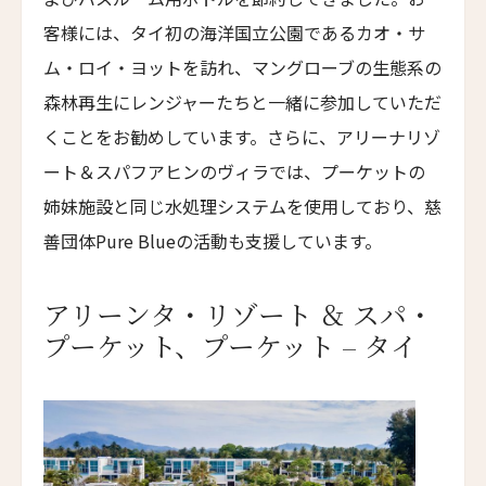
ハンジョウ・ムーショウ・シーシー・ホテル
Hangzhou Muh Shoou Xixi Hotel
客様には、タイ初の海洋国立公園であるカオ・サ
ム・ロイ・ヨットを訪れ、マングローブの生態系の
ユイテュン・マンション
YiuTeung Mansion
森林再生にレンジャーたちと一緒に参加していただ
くことをお勧めしています。さらに、アリーナリゾ
ポッケイ・ホテル・シャオシン
POKKEI Hotel Shaoxing
ート＆スパフアヒンのヴィラでは、プーケットの
姉妹施設と同じ水処理システムを使用しており、慈
リーウ・ハウス
Leeu House
善団体Pure Blueの活動も支援しています。
ル・カルティエ・フランセ
Le Quartier Français
アリーンタ・リゾート ＆ スパ・
プーケット、プーケット – タイ
ザ・フェザーズ・ホテル
The Feathers Hotel
川奈ホテルゴルフコース
Kawana Hotel & Golf Course
ジーヴァ・ホア・ルー・リトリート