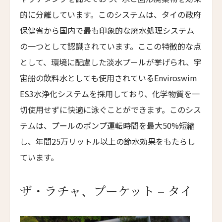
SUMAQ Machu Picchu Hotel
的に分離しています。このシステムは、タイの政府
アートホテル リポーゾ
保健省から国内で最も印象的な廃水処理システム
Art Hotel Riposo
の一つとして認識されています。ここの特徴的な点
ウエスト ベイ クラブ
として、環境に配慮した淡水プールが挙げられ、宇
West Bay Club
宙船の飲料水としても使用されているEnviroswim
ラ・コラリーナ・アイランド・ハウス
ES3水浄化システムを採用しており、化学物質を一
La Coralina Island House
切使用せずに快適に泳ぐことができます。このシス
コンヴェント・フランチェスカーノ
テムは、プールのポンプ運転時間を最大50%短縮
Convento Francescano
し、年間25万リットル以上の節水効果をもたらし
パイン・ツリーズ・ホテル
ています。
Pine Trees Hotel
ウィンズローズ・バンガローズ
ザ・ラチャ、プーケット – タイ
Winslow's Bungalows
ライトハウス・ホテル