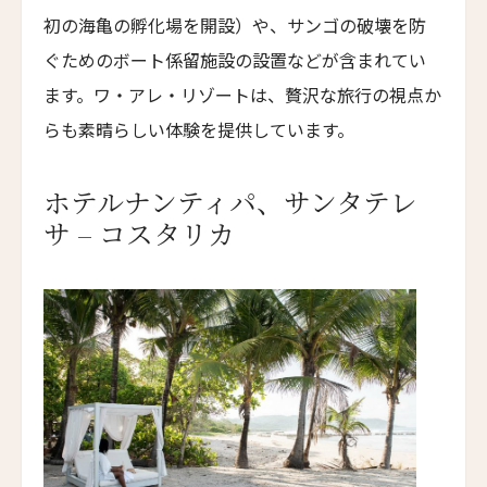
リファイナリーホテル・ニューヨーク
初の海亀の孵化場を開設）や、サンゴの破壊を防
Refinery Hotel New York
ぐためのボート係留施設の設置などが含まれてい
HGUニューヨーク
ます。ワ・アレ・リゾートは、贅沢な旅行の視点か
HGU New York
らも素晴らしい体験を提供しています。
ウェストハウス・ホテル・ニューヨーク
WestHouse Hotel New York
ホテルナンティパ、サンタテレ
ウィルダー・ホテル・ウィンダム
サ – コスタリカ
Wylder Hotel Windham
Cuvée J2 Hôtel Osaka by 温故知新
Cuvée J2 Hôtel Osaka by Onko Chishin
ザ・フレデリック・ホテル
The Frederick Hotel
ザ・イロコイ・ホテル
The Iroquois Hotel
ザ・ラージ・パレス