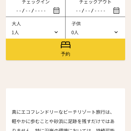
チェックイン
チェックアウト
滞在したいホテル名を入力してください
大人
子供
ワン・ジーティー・グランド・ケイマン
ONE GT Grand Cayman
1人
0人
1人
0人
ザ・キャベンディッシュ・ロンドン
The Cavendish Hotel
2人
1人
予約
ザ・バウアー
3人
2人
The Bower
4人
3人
ラ・ヴァリーズ・ロス・カボス
La Valise Los Cabos
5人
4人
ネマ・デザイン・ホテル＆スパ
6人
5人
NEMA Design Hotel & Spa
真にエコフレンドリーなビーチリゾート旅行は、
カステル・ボー・サイト
7人
6人
軽やかに歩むことや砂浜に足跡を残すだけではあ
Castel Beau Site
8人
7人
りません。特に沿岸の環境においては、持続可能