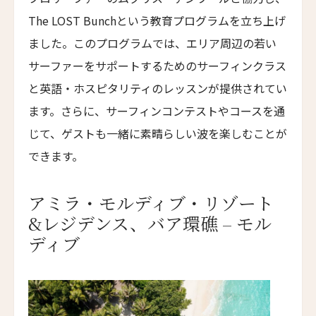
The LOST Bunchという教育プログラムを立ち上げ
ファン・イェン・36・ホテル
ました。このプログラムでは、エリア周辺の若い
HUANG YAN 36 Hotel
サーファーをサポートするためのサーフィンクラス
ヤンバイ・ヴィラ
と英語・ホスピタリティのレッスンが提供されてい
Yanbai Villa
ます。さらに、サーフィンコンテストやコースを通
ジャンガラ・ドンファン
Jangala Dunhuang
じて、ゲストも一緒に素晴らしい波を楽しむことが
できます。
LNホテル・ファイブ
LN Hotel Five
アミラ・モルディブ・リゾート
カイプー・ベルフリー
&レジデンス、バア環礁 – モル
Kaipuu Belfry
ディブ
ザ・バッテリー
The Battery
サウスブリッジ・ナパ・バレー
Southbridge Napa Valley