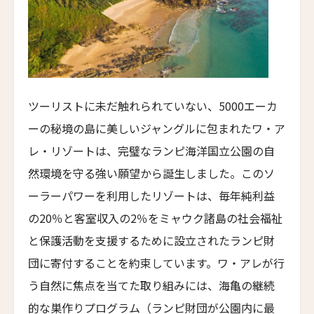
ル・マ・バロッサ
Le Mas Barossa
イズリントン・ホテル
Islington Hotel
スミス・ビーチ・リゾート
ツーリストに未だ触れられていない、5000エーカ
Smiths Beach Resort
ーの秘境の島に美しいジャングルに包まれたワ・ア
シャレー・アット・ブラックヒース
レ・リゾートは、完璧なランピ海洋国立公園の自
Chalets at Blackheath
然環境を守る強い願望から誕生しました。このソ
ザ・リトリート・コー・チャン
ーラーパワーを利用したリゾートは、毎年純利益
The Retreat Koh Chang
の20％と客室収入の2％をミャウク諸島の社会福祉
メアリー・ブッデン・エステート
と保護活動を支援するために設立されたランピ財
Mary Budden Estate
団に寄付することを約束しています。ワ・アレが行
ホテル・オン・リヴィントン
う自然に焦点を当てた取り組みには、海亀の継続
Hotel on Rivington
的な巣作りプログラム（ランピ財団が公園内に最