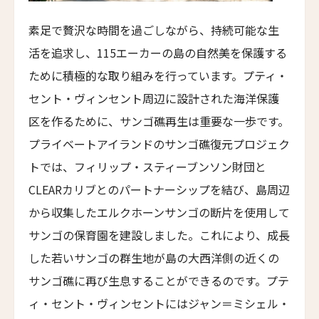
名古屋観光ホテル エスパシオ
素足で贅沢な時間を過ごしながら、持続可能な生
Nagoya Kanko Hotel Espacio
活を追求し、115エーカーの島の自然美を保護する
ホテル・ラ・ペルーズ
ために積極的な取り組みを行っています。プティ・
HÔTEL LA PÉROUSE
セント・ヴィンセント周辺に設計された海洋保護
ホテル・ベオレ・サンムーンレイク
区を作るために、サンゴ礁再生は重要な一歩です。
Hotel Beore Sun Moon Lake
プライベートアイランドのサンゴ礁復元プロジェク
グラース・グレース・マナー
トでは、フィリップ・スティーブンソン財団と
Grasse Grace Manor
CLEARカリブとのパートナーシップを結び、島周辺
ランソン・プレイス・コーズウェイベイ
から収集したエルクホーンサンゴの断片を使用して
LANSON PLACE CAUSEWAY BAY
サンゴの保育園を建設しました。これにより、成長
ザ・ダナ・ランカウイ
した若いサンゴの群生地が島の大西洋側の近くの
The Danna Langkawi
サンゴ礁に再び生息することができるのです。プテ
キーマラ
ィ・セント・ヴィンセントにはジャン＝ミシェル・
Keemala