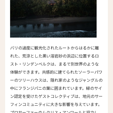
Hotel Les Armures
チョウシュイ・ヴィラ
Qiushui Villa
レイクビュー・ホテル・ユロンワン
Lakeview Hotel Yulongwan Kunming
ザ・ハンユウ・ガーデン・リザーブ・スージョウ
バリの過度に観光化されたルートからはるかに離
The Hanyu Garden Reserve Suzhou
れた、荒涼とした黒い溶岩砂の浜辺に位置するロ
ザ・スコータイ・シャンハイ
スト・リンデンベルクは、まるで別世界のような
The Sukhothai Shanghai
体験ができます。共感的に建てられたソーラーパワ
ニュー・ジンリー・ホテル
ーのツリーハウスは、隠れ家のようなジャングルの
New Jingli Hotel
中にフランジパニの葉に囲まれています。緑のサイ
ジー・ユン・シュアン・チン・リゾート＆スパ
ン認定を受けたゲストコレクティブは、地元のサー
Zi Yun Xuan Qing Resort & Spa
フィンコミュニティに大きな影響を与えています。
ザ・ムーン・マンション
プロサーファーのムクリス・アンワールと協力し、
The Moon Mansion