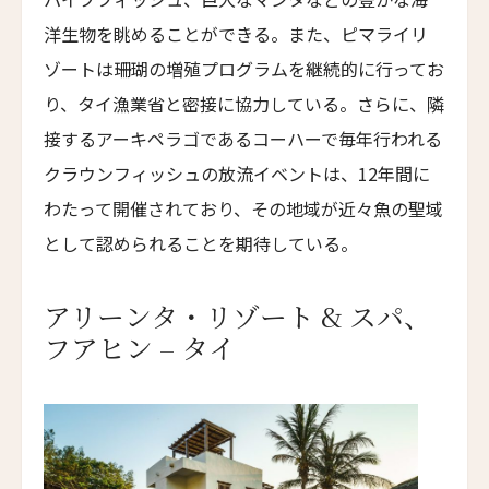
ホテル・サルタス
洋生物を眺めることができる。また、ピマライリ
Hotel Saltus
ゾートは珊瑚の増殖プログラムを継続的に行ってお
バディア・ディ・ポマイオ
り、タイ漁業省と密接に協力している。さらに、隣
Badia di Pomaio
接するアーキペラゴであるコーハーで毎年行われる
ガルドゥ・ホテル&スパ
クラウンフィッシュの放流イベントは、12年間に
Gáldu Hotel & Spa
わたって開催されており、その地域が近々魚の聖域
マウント クック レイクサイド リトリート
として認められることを期待している。
Mt Cook Lakeside Retreat, Ben Ohau
ザ・イン・アット・ランチョ・サンタ・フェ
アリーンタ・リゾート & スパ、
The Inn at Rancho Santa Fe
フアヒン – タイ
ザ・グレイソン・マイアミ
The Grayson Miami
ヒストリック・ロッキー・ウォーターズ・イン
Historic Rocky Waters Inn