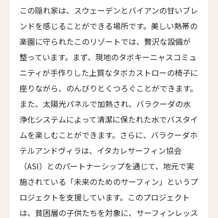
シャトー・ドゥーシー
この隠れ家は、スウェーデンとバイアンの甘いブレ
Château d’Ouchy
ンドを感じることができる場所です。美しい熱帯の
ザ・ビュー・ルガーノ
楽園に守られたこのリゾートでは、贅沢な設備が
THE VIEW Lugano
整っています。まず、現地のタボキーニャスコミュ
グランド・ホテル・ヴィラ・カスタニョーラ
ニティが手作りした上質なタボカストローの椅子に
Grand Hotel Villa Castagnola
座りながら、のんびりとくつろぐことができます。
タル・ヴィラズ・マイア
また、太陽光パネルで加熱され、バラクーダの水
Taru Villas Maia
浄化システムによって清潔に保たれた水でバスタイ
タル・ヴィラズ・ヴィル - ウィルパトゥ
ムを楽しむことができます。さらに、バラクーダホ
Taru Villas Villu - Wilpattu
テルアンドヴィラは、イタカレサーフィン協会
アンバサダー・チューリッヒ・ホテル
（ASI）とのパートナーシップを通じて、地元で実
Ambassador Zurich Hotel
施されている「未来のためのサーフィン」というプ
ナミア・リバー・リトリート
ロジェクトを支援しています。このプロジェクト
Namia River Retreat
は、貧困層の子供たちを対象に、サーフィンレッス