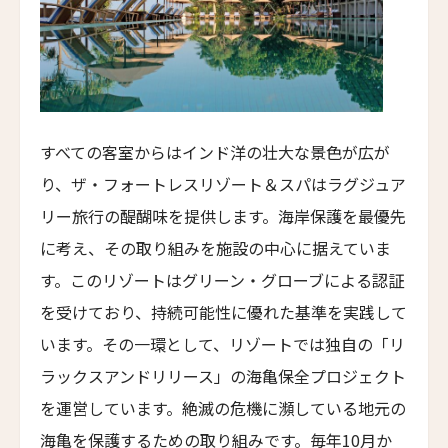
トーテム・マドリード
TÓTEM Madrid
ザ・プリンシパル・マドリード・ホテル
The Principal Madrid Hotel
すべての客室からはインド洋の壮大な景色が広が
ホテル ウニコ マドリード
Hotel Único Madrid
り、ザ・フォートレスリゾート＆スパはラグジュア
リー旅行の醍醐味を提供します。海岸保護を最優先
ホテル・アーバン・マドリード
Hotel Urban Madrid
に考え、その取り組みを施設の中心に据えていま
エル・ホテル
す。このリゾートはグリーン・グローブによる認証
L’Hotel
を受けており、持続可能性に優れた基準を実践して
ル・ナルシス・ブラン・ホテル＆スパ
います。その一環として、リゾートでは独自の「リ
Le Narcisse Blanc Hôtel & Spa
ラックスアンドリリース」の海亀保全プロジェクト
ホテル・サン・レジス
を運営しています。絶滅の危機に瀕している地元の
Hôtel San Régis
海亀を保護するための取り組みです。毎年10月か