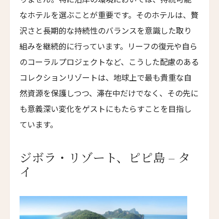
ザ・グレース
なホテルを選ぶことが重要です。そのホテルは、贅
The Grace
9人
8人
沢さと長期的な持続性のバランスを意識した取り
ムンドゥク・キャビンbyデサ・ヘイ
10人
9人
組みを継続的に行っています。リーフの復元や自ら
Munduk Cabins by Desa Hay
のコーラルプロジェクトなど、こうした配慮のある
11人
10人
シーナ・ヴィラ・マティルデ
コレクションリゾートは、地球上で最も貴重な自
Sina Villa Matilde
12人
11人
然資源を保護しつつ、滞在中だけでなく、その先に
ザボラ・エステート
13人
12人
も意義深い変化をゲストにもたらすことを目指し
Zabola Estate
ています。
14人
13人
ル・ヌメロ3・バイ・シャンパーニュ・ティエノー
Le N°3 by Champagne Thiénot
15人
14人
ジボラ・リゾート、ピピ島 – タ
トルフフス・リトリート
イ
16人
15人
Torfhús Retreat
ランチャン・ナン・リトリート
17人
16人
Lchang Nang Retreat
18人
17人