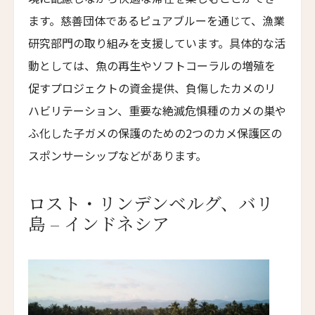
Younch Hotel Xi'an
ます。慈善団体であるピュアブルーを通じて、漁業
ホテル長楽館
研究部門の取り組みを支援しています。具体的な活
Hotel Chourakukan
動としては、魚の再生やソフトコーラルの増殖を
フォションホテル京都
促すプロジェクトの資金提供、負傷したカメのリ
Fauchon L’Hotel Kyoto
ハビリテーション、重要な絶滅危惧種のカメの巣や
ホテル・エクラ・北京
ふ化した子ガメの保護のための2つのカメ保護区の
Hotel Éclat Beijing
スポンサーシップなどがあります。
イントゥ・ホテル・チビ
INTO Hotel Chibi
ロスト・リンデンベルグ、バリ
カイプー・オン・ザ・リーフ
島 – インドネシア
Kaipuu on the Reef
ザ・ドーン・ラグジュアリーホテル
The Dawn Luxury Hotel
ホテル・レ・アルミュール