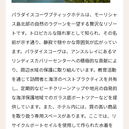
Manami Resort
パラダイスコーヴブティックホテルは、モーリシャ
ガンテロッジ
ス島北部の自然のラグーンを一望する贅沢なリゾー
Gangtey Lodge
トです。トロピカルな隠れ家として知られ、その名
ザ・フォートレス・リゾート＆スパ
The Fortress Resort & Spa
前が示す通り、静寂で穏やかな雰囲気が広がってい
ます。パラダイスコーヴは、アンスルレイにあるマ
タブラ・ラサ・リゾート＆スパ
Tabula Rasa Resort & Spa
リンディスカバリーセンターへの積極的な貢献によ
り、周辺水域の保護に取り組んでいます。教育活動
エンジェルビーチ・リゾート
Angel Beach Resort
を通じて訪問者と海洋のベストプラクティスを共有
し、定期的なビーチクリーンアップや地元の自発的
ザ・ジョージ
The George
な海洋保護地域でのガラス底ボートツアーなどを提
供しています。また、ホテル内には、質の高い商品
アイヒャルト・プライベートホテル
Eichardt's Private Hotel
を取り扱う専用スペースがあります。ここでは、リ
サイクルボートセイルを使用して作られた水着を
ベイ・オブ・メニー・コーブズ