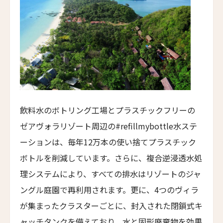
ザ・パソナ ネイチャーバース・リトリート
THE PASONA Natureverse Retreat
19人
18人
マストロヤンニ・ルレ
Mastrojanni Relais
ミー・カボ
ME Cabo
シャンハイ・ムー・ショウ・ジュージン・ホテル
Shanghai Muh Shoou Zhujing Hotel
飲料水のボトリング工場とプラスチックフリーの
ゼアヴォラリゾート周辺の#refillmybottle水ステ
ザ・スパイア・ホテル
The Spire Hotel
ーションは、毎年12万本の使い捨てプラスチック
ボトルを削減しています。さらに、複合逆浸透水処
ヨーロッパ・パレス
Europa Palace
理システムにより、すべての排水はリゾートのジャ
ングル庭園で再利用されます。更に、4つのヴィラ
ザ・エヴレン
The Evren
が集まったクラスターごとに、封入された閉鎖式キ
スマック マチュピチュ ホテル
ャッチタンクを備えており、水と固形廃棄物を効果