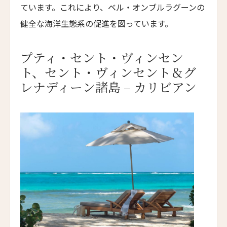
ています。これにより、ベル・オンブルラグーンの
ザ・マジェスティック・マラッカ
健全な海洋生態系の促進を図っています。
The Majestic Malacca
タンション・ジャラ・リゾート
プティ・セント・ヴィンセン
Tanjong Jara Resort
ト、セント・ヴィンセント＆グ
パンコール・ラウト・リゾート
レナディーン諸島 – カリビアン
Pangkor Laut Resort
マンガラ・エステート
Mangala Estate
ガヤ・アイランド・リゾート
Gaya Island Resort
アイスロープ・ブティック・ヴィラ
Eythrope Boutique Villa
キャメロン・ハイランド・リゾート
Cameron Highlands Resort