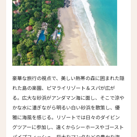
トラスコリゾート
Trusko Resort
スキーラ・リトリート
Skýra Retreat
ア・マンドリア・ディ・ムルトリ
A Mandria di Murtoli
イル・ボスカレト・リゾート・アンド・スパ
Il Boscareto Resort & Spa
豪華な旅行の視点で、美しい熱帯の森に囲まれた隠
ニーヴァ・ラブリズ・セイシェル
れた島の楽園、ピマライリゾート＆スパが広が
Niva Labriz Seychelles
る。広大な砂浜がアンダマン海に面し、そこで涼や
アペラシオン ヒールズバーグ
かな水に漕ぎながら明るい白い砂浜を散策し、優
Appellation Healdsburg, Healdsburg
雅に海風を感じる。リゾートでは日々のダイビン
ホテル・カサ・ウアマントラ
グツアーに参加し、遠くからシーホースやゴースト
Hotel Casa Huamantla
パイプフィッシュ、巨大なマンタなどの豊かな海