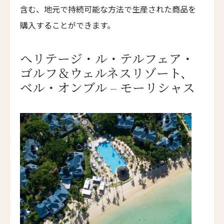
Bay of Many Coves
含む、地元で持続可能な方法で生産された商品を
購入することができます。
ナウミ・ホテル・シンガポール
Naumi Hotel Singapore
ヘリテージ・ル・テルフェア・
ワアレリゾート
Wa Ale Resort
ゴルフ＆ウェルネスリゾート、
ベル・オンブル – モーリシャス
アニャ・リゾート・タガイタイ
Anya Resort & Residences
アンコール・ビレッジ・ホテル
Angkor Village Hotel
アナム・ムイネー
The Anam Mui Ne
ヴィラ・トカイ
Villa Tokay
ヴァイスロイ・バリ