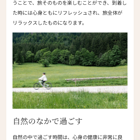
うことで、旅そのものを楽しむことができ、到着し
トラスコリゾート
た時には心身ともにリフレッシュされ、旅全体が
Trusko Resort
リラックスしたものになります。
スキーラ・リトリート
Skýra Retreat
ア・マンドリア・ディ・ムルトリ
A Mandria di Murtoli
イル・ボスカレト・リゾート・アンド・スパ
Il Boscareto Resort & Spa
ニーヴァ・ラブリズ・セイシェル
Niva Labriz Seychelles
アペラシオン ヒールズバーグ
Appellation Healdsburg, Healdsburg
自然のなかで過ごす
ホテル・カサ・ウアマントラ
Hotel Casa Huamantla
自然の中で過ごす時間は、心身の健康に非常に良