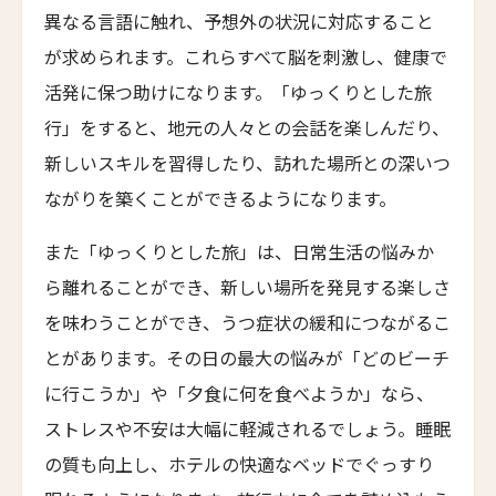
ジーヴァ・ホア・ルー・リトリート
異なる言語に触れ、予想外の状況に対応すること
Jiva Hoa Lu Retreat
が求められます。これらすべて脳を刺激し、健康で
タル・ヴィラズ・レヴィータ
活発に保つ助けになります。「ゆっくりとした旅
Taru Villas Levita
行」をすると、地元の人々との会話を楽しんだり、
ロンティン・ヴィンヤード・ホテル
新しいスキルを習得したり、訪れた場所との深いつ
Longting Vineyard Hotel
ながりを築くことができるようになります。
ロン・リトリート&スパ
Lon Retreat and Spa
また「ゆっくりとした旅」は、日常生活の悩みか
バーレ・リゾート・ゴア
ら離れることができ、新しい場所を発見する楽しさ
Baale Resort Goa
を味わうことができ、うつ症状の緩和につながるこ
ベルタム・ウェルネス スパ＆ヴィラズ
とがあります。その日の最大の悩みが「どのビーチ
Bertam Wellness Spa and Villas
に行こうか」や「夕食に何を食べようか」なら、
ファイブ スプリング リゾート ザ・白浜
ストレスや不安は大幅に軽減されるでしょう。睡眠
Five Spring Resort The Shirahama
の質も向上し、ホテルの快適なベッドでぐっすり
ヨンチ・ホテル・シアン