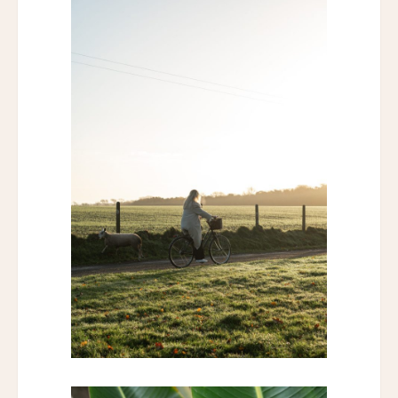
ザ・パソナ ネイチャーバース・リトリート
THE PASONA Natureverse Retreat
19人
18人
マストロヤンニ・ルレ
Mastrojanni Relais
ミー・カボ
ME Cabo
シャンハイ・ムー・ショウ・ジュージン・ホテル
Shanghai Muh Shoou Zhujing Hotel
ザ・スパイア・ホテル
The Spire Hotel
ヨーロッパ・パレス
Europa Palace
ザ・エヴレン
The Evren