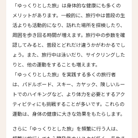
Hotel Les Armures
「ゆっくりとした旅」は身体的な健康にも多くの
メリットがあります。一般的に、旅行中は普段の生
チョウシュイ・ヴィラ
Qiushui Villa
活よりも活動的になり、訪れた場所を探検したり、
周囲を歩き回る時間が増えます。旅行中の歩数を確
レイクビュー・ホテル・ユロンワン
Lakeview Hotel Yulongwan Kunming
認してみると、普段とどれだけ違うかがわかるでし
ザ・ハンユウ・ガーデン・リザーブ・スージョウ
ょう。また、旅行中は泳いだり、サイクリングした
The Hanyu Garden Reserve Suzhou
りと、他の運動をすることも増えます。
ザ・スコータイ・シャンハイ
「ゆっくりとした旅」を実践する多くの旅行者
The Sukhothai Shanghai
は、パドルボード、スキー、カヤック、険しいルー
ニュー・ジンリー・ホテル
トでのハイキングなど、より体力を必要とするアク
New Jingli Hotel
ティビティにも挑戦することが多いです。これらの
ジー・ユン・シュアン・チン・リゾート＆スパ
運動は、身体の健康に大きな効果をもたらします。
Zi Yun Xuan Qing Resort & Spa
さらに「ゆっくりとした旅」を頻繁に行う人は、
ザ・ムーン・マンション