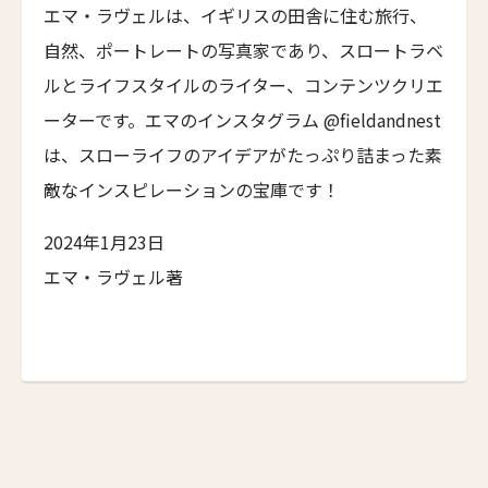
Palm Suite
エマ・ラヴェルは、イギリスの田舎に住む旅行、
自然、ポートレートの写真家であり、スロートラベ
マーロット・ローマ
Maalot Roma
ルとライフスタイルのライター、コンテンツクリエ
パラッツォ・ターリア
ーターです。エマのインスタグラム @fieldandnest
Palazzo Talìa
は、スローライフのアイデアがたっぷり詰まった素
マルグッタ 19
敵なインスピレーションの宝庫です！
Margutta 19
2024年1月23日
ホテル・ディンギルテッラ
エマ・ラヴェル著
Hotel d'Inghilterra
ロメオ・ナポリ
ROMEO Napoli
高輪 花香路
TAKANAWA HANAKOHRO
ホテル ヴィロン
Hotel Vilòn