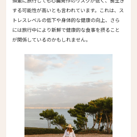
頻繁に旅行しても心臓発作のリスクが低く、長生き
The Moon Mansion
する可能性が高いとも言われています。これは、ス
ファン・イェン・36・ホテル
トレスレベルの低下や身体的な健康の向上、さら
HUANG YAN 36 Hotel
には旅行中により新鮮で健康的な食事を摂ること
ヤンバイ・ヴィラ
が関係しているのかもしれません。
Yanbai Villa
ジャンガラ・ドンファン
Jangala Dunhuang
LNホテル・ファイブ
LN Hotel Five
カイプー・ベルフリー
Kaipuu Belfry
ザ・バッテリー
The Battery
サウスブリッジ・ナパ・バレー
Southbridge Napa Valley