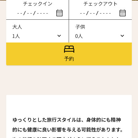
チェックイン
チェックアウト
滞在したいホテル名を入力してください
大人
子供
ワン・ジーティー・グランド・ケイマン
ONE GT Grand Cayman
1人
0人
1人
0人
ザ・キャベンディッシュ・ロンドン
The Cavendish Hotel
2人
1人
予約
ザ・バウアー
3人
2人
The Bower
4人
3人
ラ・ヴァリーズ・ロス・カボス
La Valise Los Cabos
5人
4人
ネマ・デザイン・ホテル＆スパ
6人
5人
NEMA Design Hotel & Spa
ゆっくりとした旅行スタイルは、身体的にも精神
カステル・ボー・サイト
7人
6人
的にも健康に良い影響を与える可能性があります。
Castel Beau Site