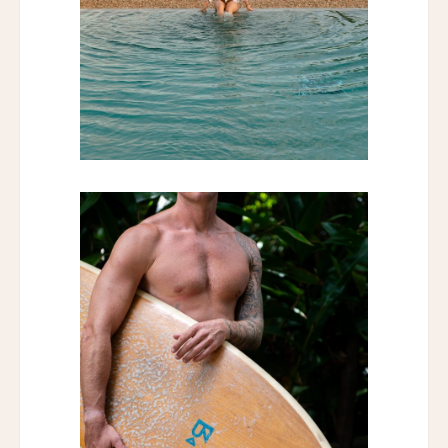
カーネロス・リゾート＆スパ
Carneros Resort and Spa
ヴィラ・ベルーノ ホテル＆スパ
Villa Beluno Hotel & Spa
コレントソレイク＆リバーホテル
Correntoso Lake & River Hotel
カサ・デ・ウコ ヴィンヤーズ＆ワインリゾート
Casa de Uco Vineyards & Wine Resort
カサ・ルシア
Casa Lucia
ケノア・エクスクルーシブ・ビーチ・スパ & リゾ
ート
Kenoa - Exclusive Beach Spa & Resort
エミリアーノ・サンパウロ