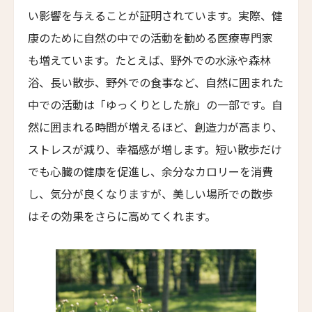
い影響を与えることが証明されています。実際、健
ホテル・サルタス
Hotel Saltus
康のために自然の中での活動を勧める医療専門家
バディア・ディ・ポマイオ
も増えています。たとえば、野外での水泳や森林
Badia di Pomaio
浴、長い散歩、野外での食事など、自然に囲まれた
ガルドゥ・ホテル&スパ
中での活動は「ゆっくりとした旅」の一部です。自
Gáldu Hotel & Spa
然に囲まれる時間が増えるほど、創造力が高まり、
マウント クック レイクサイド リトリート
ストレスが減り、幸福感が増します。短い散歩だけ
Mt Cook Lakeside Retreat, Ben Ohau
でも心臓の健康を促進し、余分なカロリーを消費
ザ・イン・アット・ランチョ・サンタ・フェ
し、気分が良くなりますが、美しい場所での散歩
The Inn at Rancho Santa Fe
はその効果をさらに高めてくれます。
ザ・グレイソン・マイアミ
The Grayson Miami
ヒストリック・ロッキー・ウォーターズ・イン
Historic Rocky Waters Inn