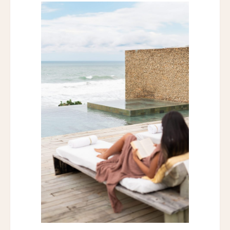
Lighthouse Hotel
エラズ・コテージズ
Ella's Cottages
リドリー・ハウス
Ridley House
アゼライ・ケーガー・ベイ
Azerai Ke Ga Bay
アゼライ・ラ・レジデンス・フエ
Azerai La Residence
サンタ・ボカ
Santa Boka
ホテル・ベルクレア
Hotel Belleclaire
パークホテル・エーゲルナー・ヘーフェ