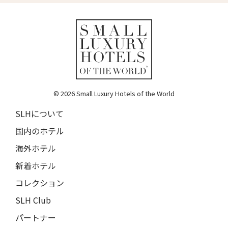
ホテル・ロード・バイロン
Hotel Lord Byron
ホテル・デ・リッチ
Hotel De' Ricci
フェンディ・プライベート・スイート
© 2026 Small Luxury Hotels of the World
Fendi Private Suites
SLHについて
バブイーノ 181
Babuino 181
国内のホテル
海外ホテル
バリーマロー・ハウス・ホテル
Ballymaloe House Hotel
新着ホテル
サン・カンジアン・ホテル & レジデンシズ
コレクション
San Canzian Hotel & Residences
SLH Club
ウルソ・ホテル＆スパ
パートナー
Urso Hotel & Spa