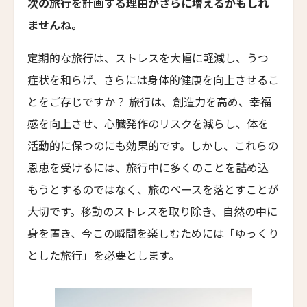
8人
7人
次の旅行を計画する理由がさらに増えるかもしれ
ザ・グレース
ませんね。
The Grace
9人
8人
ムンドゥク・キャビンbyデサ・ヘイ
定期的な旅行は、ストレスを大幅に軽減し、うつ
10人
9人
Munduk Cabins by Desa Hay
症状を和らげ、さらには身体的健康を向上させるこ
11人
10人
シーナ・ヴィラ・マティルデ
とをご存じですか？ 旅行は、創造力を高め、幸福
Sina Villa Matilde
12人
11人
感を向上させ、心臓発作のリスクを減らし、体を
ザボラ・エステート
活動的に保つのにも効果的です。しかし、これらの
13人
12人
Zabola Estate
恩恵を受けるには、旅行中に多くのことを詰め込
14人
13人
ル・ヌメロ3・バイ・シャンパーニュ・ティエノー
もうとするのではなく、旅のペースを落とすことが
Le N°3 by Champagne Thiénot
大切です。移動のストレスを取り除き、自然の中に
15人
14人
トルフフス・リトリート
身を置き、今この瞬間を楽しむためには「ゆっくり
16人
15人
Torfhús Retreat
とした旅行」を必要とします。
ランチャン・ナン・リトリート
17人
16人
Lchang Nang Retreat
18人
17人