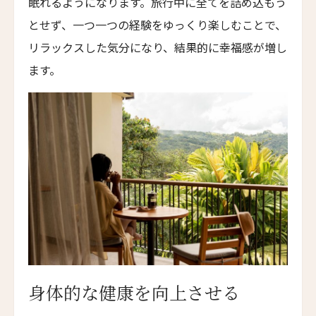
眠れるようになります。旅行中に全てを詰め込もう
Younch Hotel Xi'an
とせず、一つ一つの経験をゆっくり楽しむことで、
ホテル長楽館
リラックスした気分になり、結果的に幸福感が増し
Hotel Chourakukan
ます。
フォションホテル京都
Fauchon L’Hotel Kyoto
ホテル・エクラ・北京
Hotel Éclat Beijing
イントゥ・ホテル・チビ
INTO Hotel Chibi
カイプー・オン・ザ・リーフ
Kaipuu on the Reef
ザ・ドーン・ラグジュアリーホテル
The Dawn Luxury Hotel
身体的な健康を向上させる
ホテル・レ・アルミュール