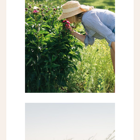
エリート・スプリング・ヴィラズ
Elite Spring Villas
ニュースレター登録
レヴィヴォ・ウェルネス・リゾート
Revivo Wellness Resort
シリ・サラ プライベート・ヴィラ
名前（ローマ字）
*
Siri Sala Private Thai Villa
ヴァリー ホテル
Vallie Hotel
First
Last
名前 （漢字）
カムデン・ハーバー・イン
Camden Harbour Inn
ザ・スターヴランド・ロシアンリバー・バレー
First
Last
The Stavrand Russian River Valley
Eメール
*
オナーリゾート・ユンシュ・ダリ
Honor Resort Yun Shu Dali