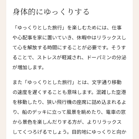
Parkhotel Egerner Höfe
身体的にゆっくりする
カブ・ホテル・ロードス
Cabu Hotel Rhodes
「ゆっくりとした旅行」を楽しむためには、仕事
メゾン・モーブリュイユ
や心配事を家に置いていき、休暇中はリラックスし
Maison Maubreuil
て心を解放する時間にすることが必要です。そうす
グランド・パレス・ブルノ
ることで、ストレスが軽減され、ドーパミンの分泌
Grand Palace Brno
が増加します。
アッシュダウン・パーク・ホテル&カントリークラ
また「ゆっくりとした旅行」とは、文字通り移動
ブ
Ashdown Park Hotel & Country Club
の速度を遅くすることも意味します。混雑した空港
アレクサンダー・ハウス・アンド・ユートピア・ス
を移動したり、狭い飛行機の座席に詰め込まれるよ
パ
り、船のデッキに立って風景を眺めたり、電車の窓
Alexander House & Utopia Spa
から景色を楽しんだりする方が、よりリラックス
ザ・ランドマーク・ロードス・ヴィラズ＆スパ
してくつろげるでしょう。目的地にゆっくりと向か
The Landmark Rhodes Villas & Spa, Greece