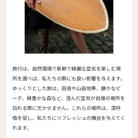
Emiliano São Paulo
エミリアーノ・リオ
Emiliano Rio
バラクーダ・ホテル・アンド・ヴィラズ
Barracuda Hotel & Villas
パラッツォ・マンフレディ
Palazzo Manfredi
旅行は、自然環境で新鮮で綺麗な空気を楽しむ場
ヴィラ・スパレッティ・トリヴェッリ
所を選べば、私たちの肺にも良い影響を与えます。
Villa Spalletti Trivelli
ゆっくりとした旅は、田舎や山岳地帯、静かなビ
ロメオ・ローマ
ーチ、緑豊かな森など、澄んだ空気が自慢の場所を
ROMEO Roma
訪れる際に欠かせません。これらの場所は、深呼
ザ・ゲーテ・ホテル
吸を促し、私たちにリフレッシュの機会を与えてく
The Goethe Hotel
れます。
パーム・スイート