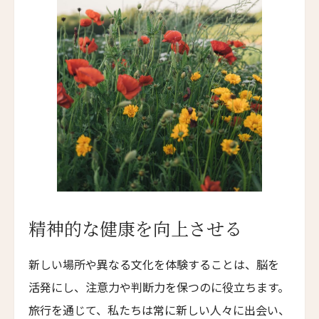
ハンジョウ・ムーショウ・シーシー・ホテル
Hangzhou Muh Shoou Xixi Hotel
送信
ユイテュン・マンション
YiuTeung Mansion
閉じる
ポッケイ・ホテル・シャオシン
POKKEI Hotel Shaoxing
リーウ・ハウス
Leeu House
ル・カルティエ・フランセ
Le Quartier Français
精神的な健康を向上させる
ザ・フェザーズ・ホテル
The Feathers Hotel
新しい場所や異なる文化を体験することは、脳を
川奈ホテルゴルフコース
活発にし、注意力や判断力を保つのに役立ちます。
Kawana Hotel & Golf Course
旅行を通じて、私たちは常に新しい人々に出会い、