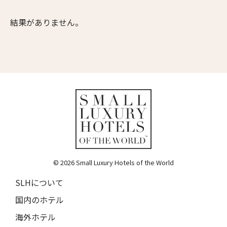
ムンドゥク・キャビンbyデサ・ヘイ
10人
9人
Munduk Cabins by Desa Hay
結果がありません。
11人
10人
シーナ・ヴィラ・マティルデ
Sina Villa Matilde
12人
11人
送信
ザボラ・エステート
13人
12人
Zabola Estate
閉じる
14人
13人
ル・ヌメロ3・バイ・シャンパーニュ・ティエノー
Le N°3 by Champagne Thiénot
15人
14人
トルフフス・リトリート
16人
15人
Torfhús Retreat
© 2026 Small Luxury Hotels of the World
ランチャン・ナン・リトリート
17人
16人
Lchang Nang Retreat
SLHについて
18人
17人
ザ・パソナ ネイチャーバース・リトリート
国内のホテル
THE PASONA Natureverse Retreat
19人
18人
海外ホテル