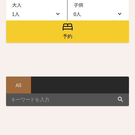
大人
子供
ワン・ジーティー・グランド・ケイマン
ONE GT Grand Cayman
1人
0人
1人
0人
ザ・キャベンディッシュ・ロンドン
The Cavendish Hotel
2人
1人
予約
ニュースレター登録
ザ・バウアー
3人
2人
The Bower
4人
3人
ラ・ヴァリーズ・ロス・カボス
名前（ローマ字）
*
La Valise Los Cabos
5人
4人
ネマ・デザイン・ホテル＆スパ
All
6人
5人
NEMA Design Hotel & Spa
First
Last
カステル・ボー・サイト
名前 （漢字）
7人
6人
Castel Beau Site
8人
7人
ザ・グレース
First
Last
The Grace
9人
8人
Eメール
*