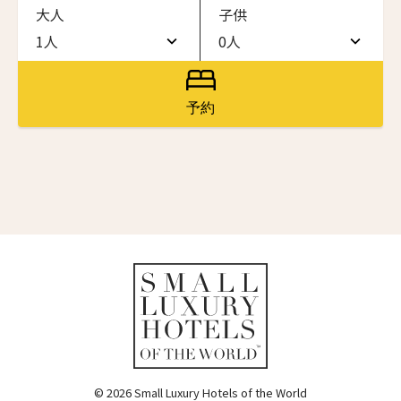
大人
子供
ワン・ジーティー・グランド・ケイマン
ONE GT Grand Cayman
1人
0人
名前（ローマ字）
*
1人
0人
ザ・キャベンディッシュ・ロンドン
The Cavendish Hotel
2人
1人
予約
First
Last
ザ・バウアー
3人
2人
The Bower
名前 （漢字）
4人
3人
ラ・ヴァリーズ・ロス・カボス
La Valise Los Cabos
5人
4人
First
Last
ネマ・デザイン・ホテル＆スパ
Eメール
*
6人
5人
NEMA Design Hotel & Spa
カステル・ボー・サイト
7人
6人
Castel Beau Site
8人
7人
送信
ザ・グレース
The Grace
9人
8人
© 2026 Small Luxury Hotels of the World