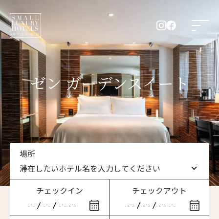
ゼン ガーデンスイート
場所
滞在したいホテル名を入力してください
チェックイン
チェックアウト
滞在したいホテル名を入力してください
ニュースレター登録