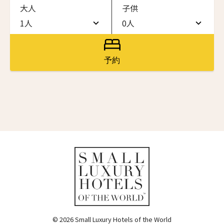
大人
子供
ワン・ジーティー・グランド・ケイマン
ONE GT Grand Cayman
1人
0人
名前（ローマ字）
*
1人
0人
ザ・キャベンディッシュ・ロンドン
The Cavendish Hotel
2人
1人
予約
First
Last
ザ・バウアー
3人
2人
The Bower
名前 （漢字）
4人
3人
ラ・ヴァリーズ・ロス・カボス
La Valise Los Cabos
5人
4人
First
Last
ネマ・デザイン・ホテル＆スパ
Eメール
*
6人
5人
NEMA Design Hotel & Spa
カステル・ボー・サイト
7人
6人
Castel Beau Site
8人
7人
送信
ザ・グレース
The Grace
9人
8人
© 2026 Small Luxury Hotels of the World