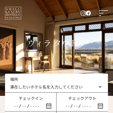
ヴィラ タウトル
場所
滞在したいホテル名を入力してください
チェックイン
チェックアウト
滞在したいホテル名を入力してください
ニュースレター登録