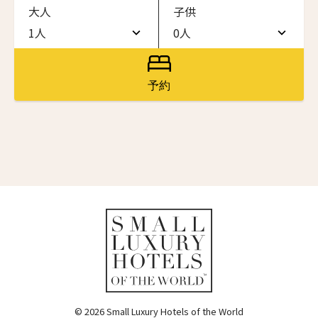
大人
子供
ワン・ジーティー・グランド・ケイマン
ONE GT Grand Cayman
1人
0人
名前（ローマ字）
*
1人
0人
ザ・キャベンディッシュ・ロンドン
The Cavendish Hotel
2人
1人
予約
First
Last
ザ・バウアー
3人
2人
The Bower
名前 （漢字）
4人
3人
ラ・ヴァリーズ・ロス・カボス
La Valise Los Cabos
5人
4人
First
Last
ネマ・デザイン・ホテル＆スパ
Eメール
*
6人
5人
NEMA Design Hotel & Spa
カステル・ボー・サイト
7人
6人
Castel Beau Site
8人
7人
送信
ザ・グレース
The Grace
9人
8人
© 2026 Small Luxury Hotels of the World