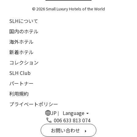
The Grace
9人
8人
© 2026 Small Luxury Hotels of the World
閉じる
ムンドゥク・キャビンズ・バイ・デサ・ハイ
10人
9人
SLHについて
Munduk Cabins by Desa Hay
11人
10人
国内のホテル
シーナ・ヴィラ・マティルデ
Sina Villa Matilde
海外ホテル
12人
11人
新着ホテル
ザボラ・エステート
13人
12人
Zabola Estate
コレクション
14人
13人
ル・ヌメロ3・バイ・シャンパーニュ・ティエノー
SLH Club
Le N°3 by Champagne Thiénot
パートナー
15人
14人
トルフフス・リトリート
利用規約
16人
15人
Torfhús Retreat
プライベートポリシー
ルチャン・ナン・リトリート
17人
16人
JP
Language
Lchang Nang Retreat
006 633 813 074
18人
17人
ザ・パソナ ネイチャーバース・リトリート
お問い合わせ
THE PASONA Natureverse Retreat