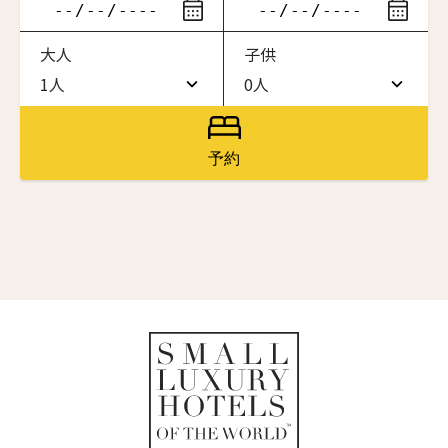
ニュースレター登録
滞在したいホテル名を入力してください
大人
子供
ワン・ジーティー・グランド・ケイマン
名前（ローマ字）
*
ONE GT Grand Cayman
1人
0人
1人
0人
ザ・キャベンディッシュ・ロンドン
The Cavendish Hotel
2人
1人
First
Last
予約
ザ・バウアー
名前 （漢字）
3人
2人
The Bower
4人
3人
ラ・ヴァリーズ・ロス・カボス
La Valise Los Cabos
First
Last
5人
4人
Eメール
*
ネマ・デザイン・ホテル＆スパ
6人
5人
NEMA Design Hotel & Spa
カステル・ボー・サイト
7人
6人
Castel Beau Site
送信
8人
7人
ザ・グレース