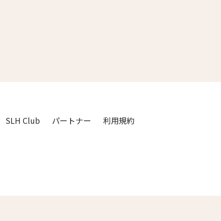
3人
2人
4人
3人
5人
4人
6人
5人
7人
6人
SLH Club
パートナー
利用規約
8人
7人
9人
8人
閉じる
10人
9人
11人
10人
12人
11人