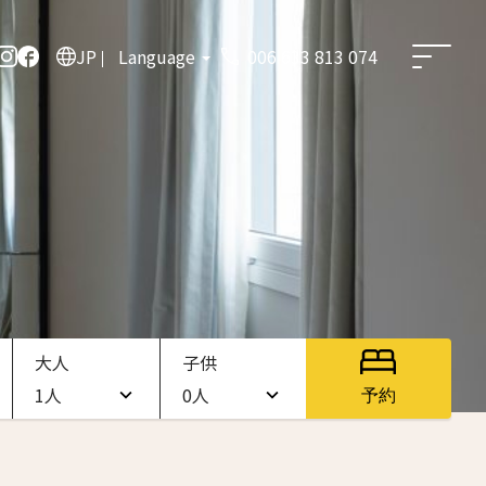
JP
Language
006 633 813 074
大人
子供
1人
0人
予約
1人
0人
2人
1人