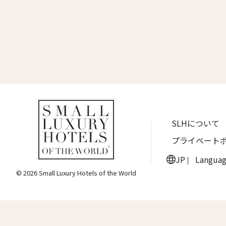
名前 （
ワン・ジーティー・グランド・ケイマン
ONE GT Grand Cayman
First
ザ・キャベンディッシュ・ロンドン
The Cavendish Hotel
Eメー
ザ・バウアー
The Bower
ラ・ヴァリーズ・ロス・カボス
送信
SLHについて
La Valise Los Cabos
プライベート
ネマ・デザイン・ホテル＆スパ
NEMA Design Hotel & Spa
JP
Langua
© 2026 Small Luxury Hotels of the World
カステル・ボー・サイト
Castel Beau Site
ザ・グレース
The Grace