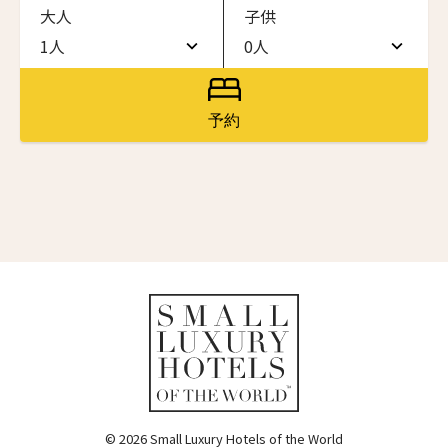
大人
子供
ワン・ジーティー・グランド・ケイマン
ONE GT Grand Cayman
1人
0人
名前（ローマ字）
*
1人
0人
ザ・キャベンディッシュ・ロンドン
The Cavendish Hotel
2人
1人
予約
First
Last
ザ・バウアー
3人
2人
The Bower
名前 （漢字）
4人
3人
ラ・ヴァリーズ・ロス・カボス
La Valise Los Cabos
5人
4人
First
Last
ネマ・デザイン・ホテル＆スパ
Eメール
*
6人
5人
NEMA Design Hotel & Spa
カステル・ボー・サイト
7人
6人
Castel Beau Site
8人
7人
送信
ザ・グレース
The Grace
9人
8人
© 2026 Small Luxury Hotels of the World