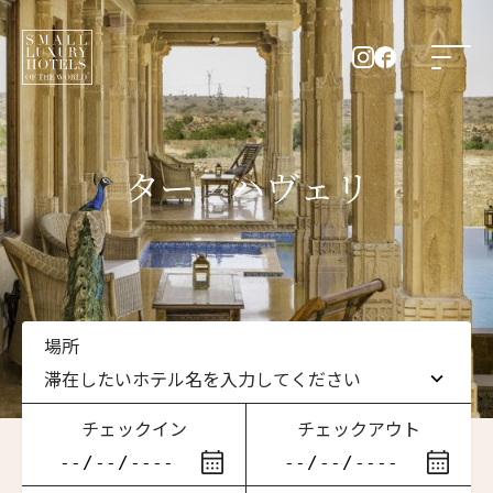
ター ハヴェリ
場所
滞在したいホテル名を入力してください
チェックイン
チェックアウト
滞在したいホテル名を入力してください
ニュースレター登録