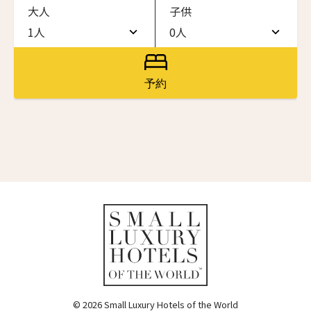
大人
子供
ワン・ジーティー・グランド・ケイマン
ONE GT Grand Cayman
1人
0人
名前（ローマ字）
*
1人
0人
ザ・キャベンディッシュ・ロンドン
The Cavendish Hotel
2人
1人
予約
First
Last
ザ・バウアー
3人
2人
The Bower
名前 （漢字）
4人
3人
ラ・ヴァリーズ・ロス・カボス
La Valise Los Cabos
5人
4人
First
Last
ネマ・デザイン・ホテル＆スパ
Eメール
*
6人
5人
NEMA Design Hotel & Spa
カステル・ボー・サイト
7人
6人
Castel Beau Site
8人
7人
送信
ザ・グレース
The Grace
9人
8人
© 2026 Small Luxury Hotels of the World