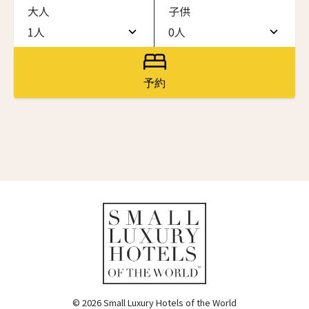
大人
子供
ワン・ジーティー・グランド・ケイマン
ONE GT Grand Cayman
1人
0人
名前（ローマ字）
*
1人
0人
ザ・キャベンディッシュ・ロンドン
The Cavendish Hotel
2人
1人
予約
First
Last
ザ・バウアー
3人
2人
The Bower
名前 （漢字）
4人
3人
ラ・ヴァリーズ・ロス・カボス
La Valise Los Cabos
5人
4人
First
Last
ネマ・デザイン・ホテル＆スパ
Eメール
*
6人
5人
NEMA Design Hotel & Spa
カステル・ボー・サイト
7人
6人
Castel Beau Site
8人
7人
送信
ザ・グレース
The Grace
9人
8人
© 2026 Small Luxury Hotels of the World