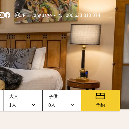
JP
Language
006 633 813 074
大人
子供
1人
0人
予約
1人
0人
2人
1人