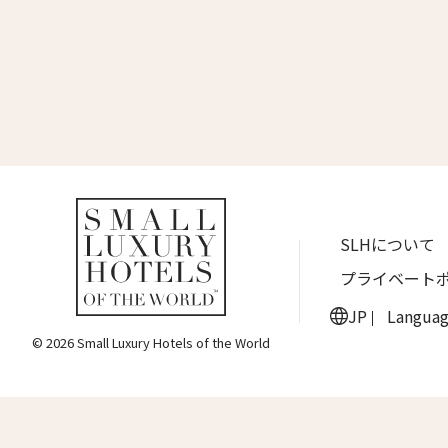
名前 （
ワン・ジーティー・グランド・ケイマン
ONE GT Grand Cayman
First
ザ・キャベンディッシュ・ロンドン
The Cavendish Hotel
Eメー
ザ・バウアー
The Bower
ラ・ヴァリーズ・ロス・カボス
送信
SLHについて
La Valise Los Cabos
プライベート
ネマ・デザイン・ホテル＆スパ
NEMA Design Hotel & Spa
JP
Langua
© 2026 Small Luxury Hotels of the World
カステル・ボー・サイト
Castel Beau Site
ザ・グレース
The Grace