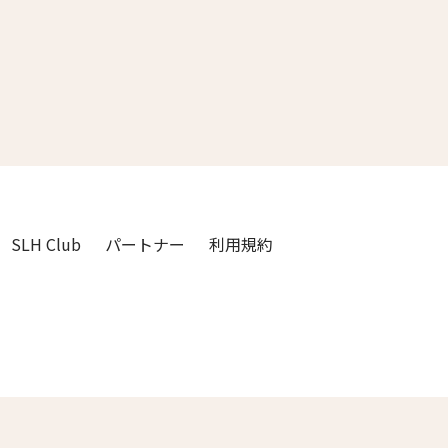
3人
2人
4人
3人
5人
4人
6人
5人
7人
6人
SLH Club
パートナー
利用規約
8人
7人
9人
8人
閉じる
10人
9人
11人
10人
12人
11人