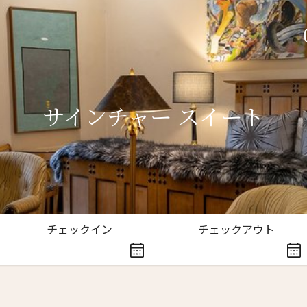
サインチャー スイート
ースレター登録
チェックイン
チェックアウト
ローマ字）
*
Last