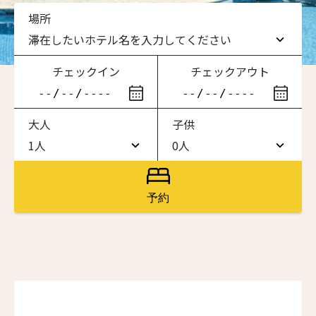
場所
滞在したいホテル名を入力してください
チェックイン
チェックアウト
滞在したいホテル名を入力してください
大人
子供
ワン・ジーティー・グランド・ケイマン
ONE GT Grand Cayman
1人
0人
1人
0人
ザ・キャベンディッシュ・ロンドン
The Cavendish Hotel
2人
1人
予約
ザ・バウアー
3人
2人
The Bower
ニュースレター登録
4人
3人
ラ・ヴァリーズ・ロス・カボス
La Valise Los Cabos
5人
4人
名前（ローマ字）
*
ネマ・デザイン・ホテル＆スパ