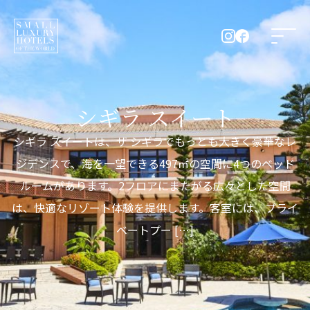
シギラ スイート
シギラ スイートは、ザ シギラでもっとも大きく豪華なレ
ジデンスで、海を一望できる497㎡の空間に4つのベッド
ルームがあります。2フロアにまたがる広々とした空間
は、快適なリゾート体験を提供します。客室には、プライ
ベートプー […]