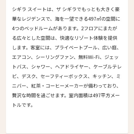
6人
5人
NEMA Design Hotel & Spa
シギラ スイートは、ザ シギラでもっとも大きく豪
カステル・ボー・サイト
7人
6人
First
Last
華なレジデンスで、海を一望できる497㎡の空間に
Castel Beau Site
名前 （漢字）
8人
7人
4つのベッドルームがあります。2フロアにまたが
ザ・グレース
る広々とした空間は、快適なリゾート体験を提供
The Grace
9人
8人
します。客室には、プライベートプール、広い庭、
ムンドゥク・キャビンズ・バイ・デサ・ハイ
First
Last
10人
9人
エアコン、シーリングファン、無料Wi-Fi、ジェッ
Munduk Cabins by Desa Hay
Eメール
*
トバス、シャワー、ヘアドライヤー、ケーブルテレ
11人
10人
シーナ・ヴィラ・マティルデ
ビ、デスク、セーフティーボックス、キッチン、ミ
Sina Villa Matilde
12人
11人
ニバー、紅茶・コーヒーメーカーが備わっており、
ザボラ・エステート
13人
12人
送信
贅沢な時間を過ごせます。室内面積は497平方メー
Zabola Estate
トルです。
14人
13人
ル・ヌメロ3・バイ・シャンパーニュ・ティエノー
Le N°3 by Champagne Thiénot
閉じる
15人
14人
トルフフス・リトリート
16人
15人
Torfhús Retreat