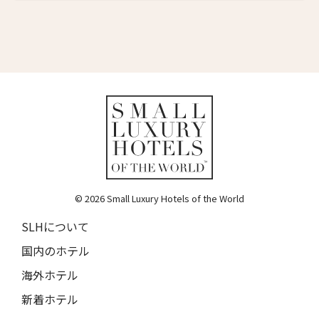
ルチャン・ナン・リトリート
17人
16人
Lchang Nang Retreat
18人
17人
ザ・パソナ ネイチャーバース・リトリート
THE PASONA Natureverse Retreat
19人
18人
マストロヤンニ・ルレ
Mastrojanni Relais
ミー・カボ
ME Cabo
© 2026 Small Luxury Hotels of the World
シャンハイ・ムー・ショウ・ジュージン・ホテル
Shanghai Muh Shoou Zhujing Hotel
SLHについて
ザ・スパイア・ホテル
国内のホテル
The Spire Hotel
海外ホテル
ヨーロッパ・パレス
新着ホテル
Europa Palace