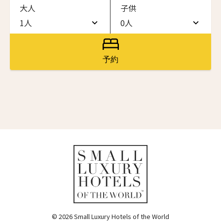
大人
子供
ワン・ジーティー・グランド・ケイマン
ONE GT Grand Cayman
1人
0人
名前（ローマ字）
*
1人
0人
ザ・キャベンディッシュ・ロンドン
The Cavendish Hotel
2人
1人
予約
First
Last
ザ・バウアー
3人
2人
The Bower
名前 （漢字）
4人
3人
ラ・ヴァリーズ・ロス・カボス
La Valise Los Cabos
5人
4人
First
Last
ネマ・デザイン・ホテル＆スパ
Eメール
*
6人
5人
NEMA Design Hotel & Spa
カステル・ボー・サイト
7人
6人
Castel Beau Site
8人
7人
送信
ザ・グレース
The Grace
9人
8人
© 2026 Small Luxury Hotels of the World