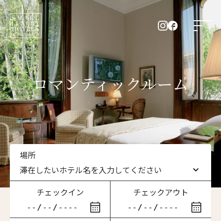
ロマンティックルーム
場所
滞在したいホテル名を入力してください
チェックイン
チェックアウト
滞在したいホテル名を入力してください
ニュースレター登録