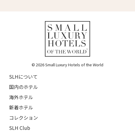
ルチャン・ナン・リトリート
17人
16人
Lchang Nang Retreat
18人
17人
ザ・パソナ ネイチャーバース・リトリート
THE PASONA Natureverse Retreat
19人
18人
マストロヤンニ・ルレ
Mastrojanni Relais
© 2026 Small Luxury Hotels of the World
ミー・カボ
ME Cabo
SLHについて
国内のホテル
シャンハイ・ムー・ショウ・ジュージン・ホテル
Shanghai Muh Shoou Zhujing Hotel
海外ホテル
ザ・スパイア・ホテル
新着ホテル
The Spire Hotel
コレクション
ヨーロッパ・パレス
SLH Club
Europa Palace