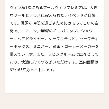
6人
5人
NEMA Design Hotel & Spa
First
Last
ヴィラ棟1階にあるプールヴィラプレミアは、大き
カステル・ボー・サイト
7人
6人
名前 （漢字）
なプールとテラスに設えられたデイベッドが自慢
Castel Beau Site
8人
7人
です。贅沢な時間を過ごすためにはもってこいの空
ザ・グレース
間で、エアコン、無料Wi-Fi、バスタブ、シャワ
The Grace
9人
8人
First
Last
ー、ヘアドライヤー、ケーブルテレビ、セーフティ
Eメール
*
ムンドゥク・キャビンズ・バイ・デサ・ハイ
10人
9人
ーボックス、ミニバー、紅茶・コーヒーメーカーを
Munduk Cabins by Desa Hay
備えています。また、リビングルームは広々として
11人
10人
シーナ・ヴィラ・マティルデ
おり、快適におくつろぎいただけます。室内面積は
Sina Villa Matilde
12人
11人
送信
62～65平方メートルです。
ザボラ・エステート
13人
12人
Zabola Estate
閉じる
14人
13人
ル・ヌメロ3・バイ・シャンパーニュ・ティエノー
Le N°3 by Champagne Thiénot
15人
14人
トルフフス・リトリート
16人
15人
Torfhús Retreat