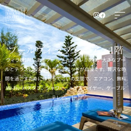
プールヴィラプレミア 1階
ヴィラ棟1階にあるプールヴィラプレミアは、大きなプー
ルとテラスに設えられたデイベッドが自慢です。贅沢な時
間を過ごすためにはもってこいの空間で、エアコン、無料
Wi-Fi、バスタブ、シャワー、ヘアドライヤー、ケーブル
テレビ、 […]