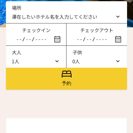
場所
滞在したいホテル名を入力してください
チェックイン
チェックアウト
滞在したいホテル名を入力してください
大人
子供
ワン・ジーティー・グランド・ケイマン
ONE GT Grand Cayman
1人
0人
1人
0人
ザ・キャベンディッシュ・ロンドン
The Cavendish Hotel
2人
1人
予約
ザ・バウアー
ニュースレター登録
3人
2人
The Bower
4人
3人
ラ・ヴァリーズ・ロス・カボス
La Valise Los Cabos
名前（ローマ字）
*
5人
4人
ネマ・デザイン・ホテル＆スパ