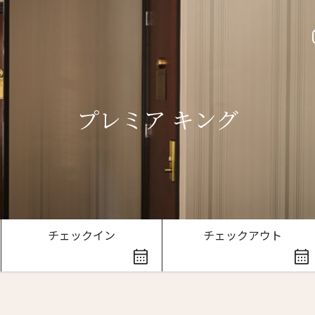
プレミア キング
ースレター登録
チェックイン
チェックアウト
ローマ字）
*
Last