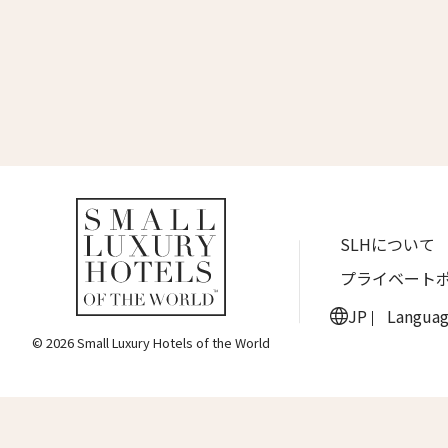
名前 （
ワン・ジーティー・グランド・ケイマン
ONE GT Grand Cayman
First
ザ・キャベンディッシュ・ロンドン
The Cavendish Hotel
Eメー
ザ・バウアー
The Bower
ラ・ヴァリーズ・ロス・カボス
送信
SLHについて
La Valise Los Cabos
プライベート
ネマ・デザイン・ホテル＆スパ
NEMA Design Hotel & Spa
JP
Langua
© 2026 Small Luxury Hotels of the World
カステル・ボー・サイト
Castel Beau Site
ザ・グレース
The Grace