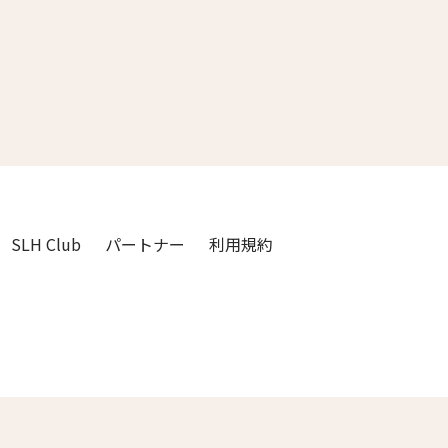
3人
2人
4人
3人
5人
4人
6人
5人
7人
6人
SLH Club
パートナー
利用規約
8人
7人
9人
8人
閉じる
10人
9人
11人
10人
12人
11人