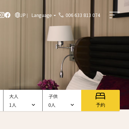
JP
Language
006 633 813 074
大人
子供
1人
0人
予約
1人
0人
2人
1人