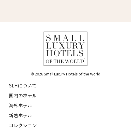
トルフフス・リトリート
16人
15人
Torfhús Retreat
ルチャン・ナン・リトリート
17人
16人
Lchang Nang Retreat
18人
17人
ザ・パソナ ネイチャーバース・リトリート
THE PASONA Natureverse Retreat
19人
18人
マストロヤンニ・ルレ
Mastrojanni Relais
© 2026 Small Luxury Hotels of the World
ミー・カボ
ME Cabo
SLHについて
国内のホテル
シャンハイ・ムー・ショウ・ジュージン・ホテル
Shanghai Muh Shoou Zhujing Hotel
海外ホテル
ザ・スパイア・ホテル
新着ホテル
The Spire Hotel
コレクション