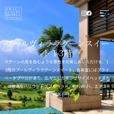
プールヴィララグーンスイー
ト 1-3階
ラグーンの息を呑むような景色をお楽しみいただける、1-
3階のプールヴィララグーンスイート。各客室にはプライ
ベートプールがあり、広々としたキングサイズベッドまた
は快適なハリウッドダブルベッド、無料Wi-Fi、エアコ
ン、バス […]