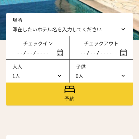
場所
滞在したいホテル名を入力してください
チェックイン
チェックアウト
滞在したいホテル名を入力してください
大人
子供
ワン・ジーティー・グランド・ケイマン
ONE GT Grand Cayman
1人
0人
1人
0人
ザ・キャベンディッシュ・ロンドン
The Cavendish Hotel
2人
1人
予約
ニュースレター登録
ザ・バウアー
3人
2人
The Bower
4人
3人
ラ・ヴァリーズ・ロス・カボス
名前（ローマ字）
*
La Valise Los Cabos
5人
4人