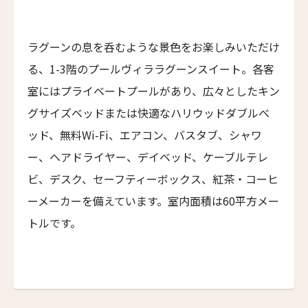
ネマ・デザイン・ホテル＆スパ
6人
5人
NEMA Design Hotel & Spa
First
Last
ラグーンの息を呑むような景色をお楽しみいただけ
名前 （漢字）
カステル・ボー・サイト
7人
6人
る、1-3階のプールヴィララグーンスイート。各客
Castel Beau Site
8人
7人
室にはプライベートプールがあり、広々としたキン
ザ・グレース
First
Last
グサイズベッドまたは快適なハリウッドダブルベ
The Grace
9人
8人
Eメール
*
ッド、無料Wi-Fi、エアコン、バスタブ、シャワ
ムンドゥク・キャビンズ・バイ・デサ・ハイ
10人
9人
ー、ヘアドライヤー、デイベッド、ケーブルテレ
Munduk Cabins by Desa Hay
ビ、デスク、セーフティーボックス、紅茶・コーヒ
11人
10人
シーナ・ヴィラ・マティルデ
ーメーカーを備えています。室内面積は60平方メー
Sina Villa Matilde
送信
12人
11人
トルです。
ザボラ・エステート
13人
12人
Zabola Estate
閉じる
14人
13人
ル・ヌメロ3・バイ・シャンパーニュ・ティエノー
Le N°3 by Champagne Thiénot
15人
14人