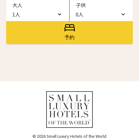
大人
子供
ワン・ジーティー・グランド・ケイマン
ONE GT Grand Cayman
1人
0人
名前（ローマ字）
*
1人
0人
ザ・キャベンディッシュ・ロンドン
The Cavendish Hotel
2人
1人
予約
First
Last
ザ・バウアー
3人
2人
The Bower
名前 （漢字）
4人
3人
ラ・ヴァリーズ・ロス・カボス
La Valise Los Cabos
5人
4人
First
Last
ネマ・デザイン・ホテル＆スパ
Eメール
*
6人
5人
NEMA Design Hotel & Spa
カステル・ボー・サイト
7人
6人
Castel Beau Site
8人
7人
送信
ザ・グレース
The Grace
9人
8人
© 2026 Small Luxury Hotels of the World