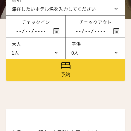
場所
滞在したいホテル名を入力してください
チェックイン
チェックアウト
滞在したいホテル名を入力してください
大人
子供
ワン・ジーティー・グランド・ケイマン
ONE GT Grand Cayman
1人
0人
1人
0人
ザ・キャベンディッシュ・ロンドン
ニュースレター登録
The Cavendish Hotel
2人
1人
予約
ザ・バウアー
3人
2人
名前（ローマ字）
*
The Bower
4人
3人
ラ・ヴァリーズ・ロス・カボス
La Valise Los Cabos
First
Last
5人
4人
ネマ・デザイン・ホテル＆スパ
名前 （漢字）
6人
5人
NEMA Design Hotel & Spa