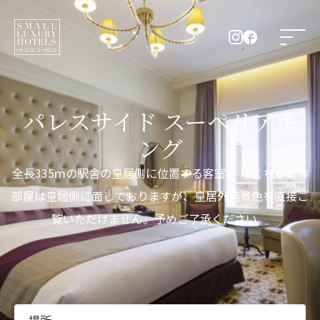
パレスサイド スーペリアキ
ング
全長335ｍの駅舎の皇居側に位置する客室。 ※こちらのお
部屋は皇居側に面しておりますが、皇居外苑景色を直接ご
覧いただけません。予めご了承ください。