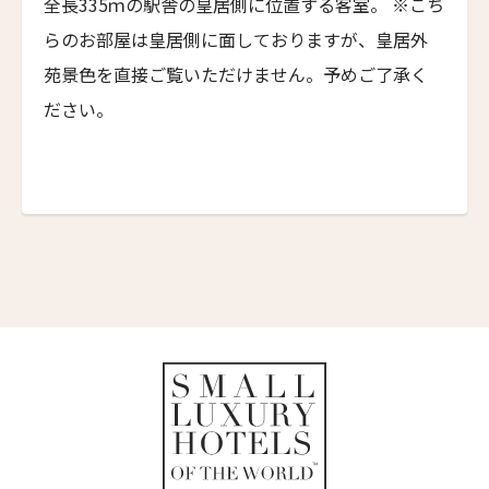
全長335ｍの駅舎の皇居側に位置する客室。 ※こち
カステル・ボー・サイト
7人
6人
らのお部屋は皇居側に面しておりますが、皇居外
Castel Beau Site
First
Last
8人
7人
苑景色を直接ご覧いただけません。予めご了承く
Eメール
*
ザ・グレース
ださい。
The Grace
9人
8人
ムンドゥク・キャビンズ・バイ・デサ・ハイ
10人
9人
Munduk Cabins by Desa Hay
送信
11人
10人
シーナ・ヴィラ・マティルデ
Sina Villa Matilde
12人
11人
閉じる
ザボラ・エステート
13人
12人
Zabola Estate
14人
13人
ル・ヌメロ3・バイ・シャンパーニュ・ティエノー
Le N°3 by Champagne Thiénot
15人
14人
トルフフス・リトリート
16人
15人
Torfhús Retreat