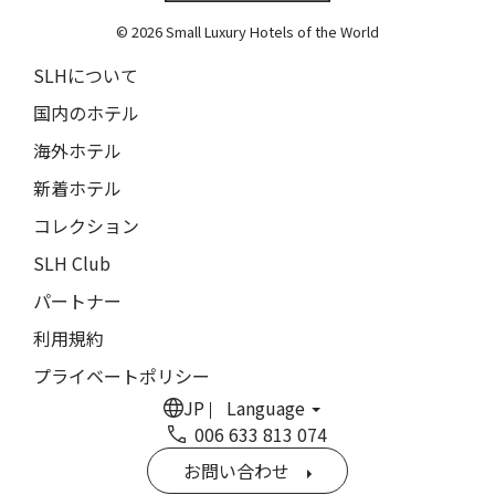
ルチャン・ナン・リトリート
17人
16人
© 2026 Small Luxury Hotels of the World
Lchang Nang Retreat
18人
17人
SLHについて
ザ・パソナ ネイチャーバース・リトリート
THE PASONA Natureverse Retreat
19人
18人
国内のホテル
海外ホテル
マストロヤンニ・ルレ
Mastrojanni Relais
新着ホテル
ミー・カボ
コレクション
ME Cabo
SLH Club
シャンハイ・ムー・ショウ・ジュージン・ホテル
パートナー
Shanghai Muh Shoou Zhujing Hotel
利用規約
ザ・スパイア・ホテル
プライベートポリシー
The Spire Hotel
JP
Language
ヨーロッパ・パレス
006 633 813 074
Europa Palace
お問い合わせ