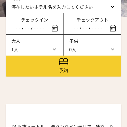
滞在したいホテル名を入力してください
チェックイン
チェックアウト
滞在したいホテル名を入力してください
大人
子供
ワン・ジーティー・グランド・ケイマン
ONE GT Grand Cayman
1人
0人
1人
0人
ザ・キャベンディッシュ・ロンドン
ニュースレター登録
The Cavendish Hotel
2人
1人
予約
ザ・バウアー
3人
2人
The Bower
名前（ローマ字）
*
4人
3人
ラ・ヴァリーズ・ロス・カボス
La Valise Los Cabos
5人
4人
First
Last
ネマ・デザイン・ホテル＆スパ
6人
5人
NEMA Design Hotel & Spa
名前 （漢字）
74 平方メートル,、モダンなインテリア、独立した