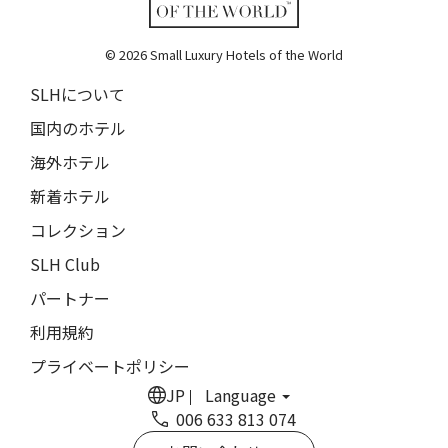
ランチャン・ナン・リトリート
17人
16人
Lchang Nang Retreat
18人
17人
© 2026 Small Luxury Hotels of the World
ザ・パソナ ネイチャーバース・リトリート
THE PASONA Natureverse Retreat
SLHについて
19人
18人
国内のホテル
マストロヤンニ・ルレ
Mastrojanni Relais
海外ホテル
ミー・カボ
新着ホテル
ME Cabo
コレクション
シャンハイ・ムー・ショウ・ジュージン・ホテル
SLH Club
Shanghai Muh Shoou Zhujing Hotel
パートナー
ザ・スパイア・ホテル
利用規約
The Spire Hotel
プライベートポリシー
ヨーロッパ・パレス
JP
Language
Europa Palace
006 633 813 074
ザ・エヴレン