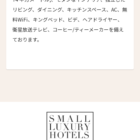
カステル・ボー・サイト
7人
6人
リビング、ダイニング、キッチンスペース、AC、無
Castel Beau Site
First
Last
8人
7人
料WiFi、キングベッド、ビデ、ヘアドライヤー、
ザ・グレース
Eメール
*
衛星放送テレビ、コーヒー/ティーメーカーを備え
The Grace
9人
8人
ております。
ムンドゥク・キャビンbyデサ・ヘイ
10人
9人
Munduk Cabins by Desa Hay
11人
10人
シーナ・ヴィラ・マティルデ
送信
Sina Villa Matilde
12人
11人
ザボラ・エステート
閉じる
13人
12人
Zabola Estate
14人
13人
ル・ヌメロ3・バイ・シャンパーニュ・ティエノー
Le N°3 by Champagne Thiénot
15人
14人
トルフフス・リトリート
16人
15人
Torfhús Retreat