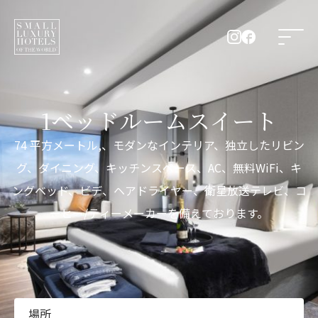
1ベッドルームスイート
74 平方メートル,、モダンなインテリア、独立したリビン
グ、ダイニング、キッチンスペース、AC、無料WiFi、キ
ングベッド、ビデ、ヘアドライヤー、衛星放送テレビ、コ
ーヒー/ティーメーカーを備えております。
場所