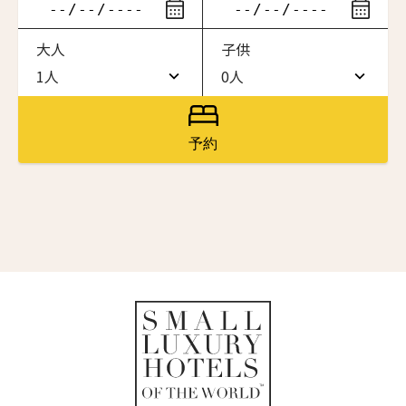
ニュースレター登録
滞在したいホテル名を入力してください
大人
子供
ワン・ジーティー・グランド・ケイマン
名前（ローマ字）
*
ONE GT Grand Cayman
1人
0人
1人
0人
ザ・キャベンディッシュ・ロンドン
The Cavendish Hotel
2人
1人
First
Last
予約
ザ・バウアー
名前 （漢字）
3人
2人
The Bower
4人
3人
ラ・ヴァリーズ・ロス・カボス
La Valise Los Cabos
First
Last
5人
4人
Eメール
*
ネマ・デザイン・ホテル＆スパ
6人
5人
NEMA Design Hotel & Spa
カステル・ボー・サイト
7人
6人
Castel Beau Site
送信
8人
7人
ザ・グレース