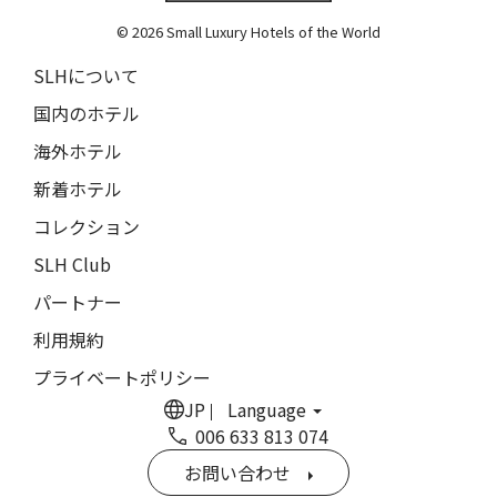
The Grace
9人
8人
© 2026 Small Luxury Hotels of the World
閉じる
ムンドゥク・キャビンbyデサ・ヘイ
10人
9人
SLHについて
Munduk Cabins by Desa Hay
11人
10人
国内のホテル
シーナ・ヴィラ・マティルデ
Sina Villa Matilde
海外ホテル
12人
11人
新着ホテル
ザボラ・エステート
13人
12人
Zabola Estate
コレクション
14人
13人
ル・ヌメロ3・バイ・シャンパーニュ・ティエノー
SLH Club
Le N°3 by Champagne Thiénot
パートナー
15人
14人
トルフフス・リトリート
利用規約
16人
15人
Torfhús Retreat
プライベートポリシー
ランチャン・ナン・リトリート
17人
16人
JP
Language
Lchang Nang Retreat
006 633 813 074
18人
17人
ザ・パソナ ネイチャーバース・リトリート
お問い合わせ
THE PASONA Natureverse Retreat