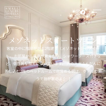
メゾネットスイートツイン
客室の中に階段がある2階建て〈メゾネット〉のスイー
ト。 お部屋から電車が見えたり、シャワーブース付きな
ど、個性的な設えになっています。 外の光がふんだんに
差し込む2階のベッドルームで目覚める朝は、ホテルのよ
うで我が家のよ […]