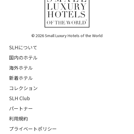
ランチャン・ナン・リトリート
17人
16人
Lchang Nang Retreat
18人
17人
ザ・パソナ ネイチャーバース・リトリート
© 2026 Small Luxury Hotels of the World
THE PASONA Natureverse Retreat
19人
18人
SLHについて
マストロヤンニ・ルレ
Mastrojanni Relais
国内のホテル
ミー・カボ
海外ホテル
ME Cabo
新着ホテル
シャンハイ・ムー・ショウ・ジュージン・ホテル
コレクション
Shanghai Muh Shoou Zhujing Hotel
SLH Club
ザ・スパイア・ホテル
パートナー
The Spire Hotel
利用規約
ヨーロッパ・パレス
プライベートポリシー
Europa Palace