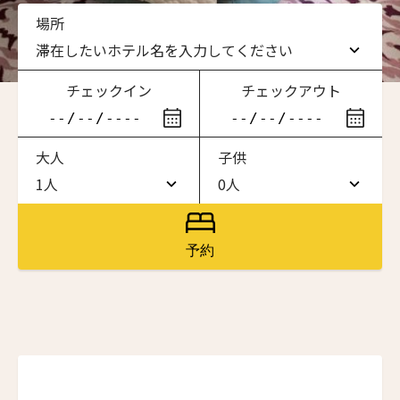
場所
滞在したいホテル名を入力してください
チェックイン
チェックアウト
滞在したいホテル名を入力してください
大人
子供
ワン・ジーティー・グランド・ケイマン
ONE GT Grand Cayman
1人
0人
1人
0人
ザ・キャベンディッシュ・ロンドン
ニュースレター登録
The Cavendish Hotel
2人
1人
予約
ザ・バウアー
3人
2人
The Bower
名前（ローマ字）
*
4人
3人
ラ・ヴァリーズ・ロス・カボス
La Valise Los Cabos
5人
4人
First
Last
ネマ・デザイン・ホテル＆スパ