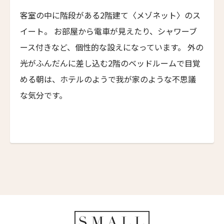
6人
5人
NEMA Design Hotel & Spa
名前 （漢字）
客室の中に階段がある2階建て〈メゾネット〉のス
カステル・ボー・サイト
7人
6人
イート。 お部屋から電車が見えたり、シャワーブ
Castel Beau Site
First
Last
8人
7人
ース付きなど、個性的な設えになっています。 外の
ザ・グレース
Eメール
*
光がふんだんに差し込む2階のベッドルームで目覚
The Grace
9人
8人
める朝は、ホテルのようで我が家のような不思議
ムンドゥク・キャビンbyデサ・ヘイ
10人
9人
な気分です。
Munduk Cabins by Desa Hay
11人
10人
シーナ・ヴィラ・マティルデ
送信
Sina Villa Matilde
12人
11人
ザボラ・エステート
閉じる
13人
12人
Zabola Estate
14人
13人
ル・ヌメロ3・バイ・シャンパーニュ・ティエノー
Le N°3 by Champagne Thiénot
15人
14人
トルフフス・リトリート
16人
15人
Torfhús Retreat