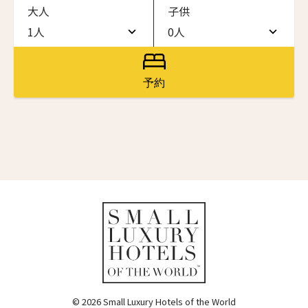
大人
子供
ワン・ジーティー・グランド・ケイマン
ONE GT Grand Cayman
1人
0人
名前（ローマ字）
*
1人
0人
ザ・キャベンディッシュ・ロンドン
The Cavendish Hotel
2人
1人
予約
First
Last
ザ・バウアー
3人
2人
The Bower
名前 （漢字）
4人
3人
ラ・ヴァリーズ・ロス・カボス
La Valise Los Cabos
5人
4人
First
Last
ネマ・デザイン・ホテル＆スパ
Eメール
*
6人
5人
NEMA Design Hotel & Spa
カステル・ボー・サイト
7人
6人
Castel Beau Site
8人
7人
送信
ザ・グレース
The Grace
9人
8人
© 2026 Small Luxury Hotels of the World