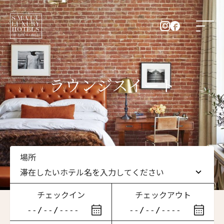
ラウンジスイート
場所
滞在したいホテル名を入力してください
チェックイン
チェックアウト
滞在したいホテル名を入力してください
ニュースレター登録