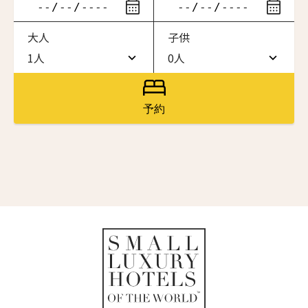
ニュースレター登録
滞在したいホテル名を入力してください
大人
子供
ワン・ジーティー・グランド・ケイマン
名前（ローマ字）
*
ONE GT Grand Cayman
1人
0人
1人
0人
ザ・キャベンディッシュ・ロンドン
The Cavendish Hotel
2人
1人
First
Last
予約
ザ・バウアー
名前 （漢字）
3人
2人
The Bower
4人
3人
ラ・ヴァリーズ・ロス・カボス
La Valise Los Cabos
First
Last
5人
4人
Eメール
*
ネマ・デザイン・ホテル＆スパ
6人
5人
NEMA Design Hotel & Spa
カステル・ボー・サイト
7人
6人
Castel Beau Site
送信
8人
7人
ザ・グレース