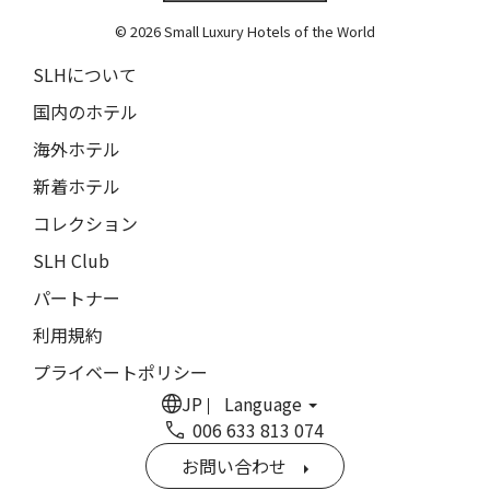
The Grace
9人
8人
© 2026 Small Luxury Hotels of the World
閉じる
ムンドゥク・キャビンズ・バイ・デサ・ハイ
10人
9人
SLHについて
Munduk Cabins by Desa Hay
11人
10人
国内のホテル
シーナ・ヴィラ・マティルデ
Sina Villa Matilde
海外ホテル
12人
11人
新着ホテル
ザボラ・エステート
13人
12人
Zabola Estate
コレクション
14人
13人
ル・ヌメロ3・バイ・シャンパーニュ・ティエノー
SLH Club
Le N°3 by Champagne Thiénot
パートナー
15人
14人
トルフフス・リトリート
利用規約
16人
15人
Torfhús Retreat
プライベートポリシー
ルチャン・ナン・リトリート
17人
16人
JP
Language
Lchang Nang Retreat
006 633 813 074
18人
17人
ザ・パソナ ネイチャーバース・リトリート
お問い合わせ
THE PASONA Natureverse Retreat