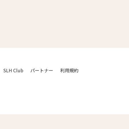
3人
2人
4人
3人
5人
4人
6人
5人
7人
6人
SLH Club
パートナー
利用規約
8人
7人
9人
8人
閉じる
10人
9人
11人
10人
12人
11人