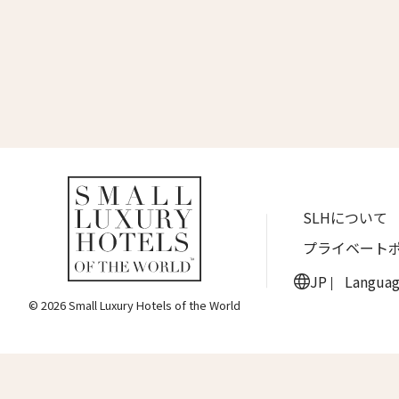
名前 （
ワン・ジーティー・グランド・ケイマン
ONE GT Grand Cayman
First
ザ・キャベンディッシュ・ロンドン
The Cavendish Hotel
Eメー
ザ・バウアー
The Bower
ラ・ヴァリーズ・ロス・カボス
送信
SLHについて
La Valise Los Cabos
プライベート
ネマ・デザイン・ホテル＆スパ
NEMA Design Hotel & Spa
JP
Langua
© 2026 Small Luxury Hotels of the World
カステル・ボー・サイト
Castel Beau Site
ザ・グレース
The Grace