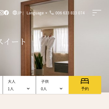
JP
Language
006 633 813 074
スイート
大人
子供
1人
0人
予約
1人
0人
2人
1人