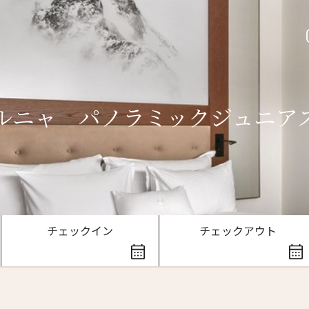
ルニャ パノラミックジュニア
ースレター登録
チェックイン
チェックアウト
ローマ字）
*
Last