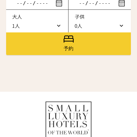
ニュースレター登録
滞在したいホテル名を入力してください
大人
子供
ワン・ジーティー・グランド・ケイマン
名前（ローマ字）
*
ONE GT Grand Cayman
1人
0人
1人
0人
ザ・キャベンディッシュ・ロンドン
The Cavendish Hotel
2人
1人
First
Last
予約
ザ・バウアー
名前 （漢字）
3人
2人
The Bower
4人
3人
ラ・ヴァリーズ・ロス・カボス
La Valise Los Cabos
First
Last
5人
4人
Eメール
*
ネマ・デザイン・ホテル＆スパ
6人
5人
NEMA Design Hotel & Spa
カステル・ボー・サイト
7人
6人
Castel Beau Site
送信
8人
7人
ザ・グレース