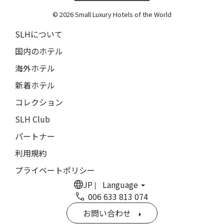
The Grace
9人
8人
© 2026 Small Luxury Hotels of the World
閉じる
ムンドゥク・キャビンズ・バイ・デサ・ハイ
10人
9人
SLHについて
Munduk Cabins by Desa Hay
11人
10人
国内のホテル
シーナ・ヴィラ・マティルデ
Sina Villa Matilde
海外ホテル
12人
11人
新着ホテル
ザボラ・エステート
13人
12人
Zabola Estate
コレクション
14人
13人
ル・ヌメロ3・バイ・シャンパーニュ・ティエノー
SLH Club
Le N°3 by Champagne Thiénot
パートナー
15人
14人
トルフフス・リトリート
利用規約
16人
15人
Torfhús Retreat
プライベートポリシー
ルチャン・ナン・リトリート
17人
16人
JP
Language
Lchang Nang Retreat
006 633 813 074
18人
17人
ザ・パソナ ネイチャーバース・リトリート
お問い合わせ
THE PASONA Natureverse Retreat