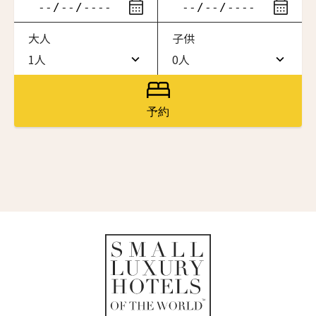
ニュースレター登録
滞在したいホテル名を入力してください
大人
子供
ワン・ジーティー・グランド・ケイマン
名前（ローマ字）
*
ONE GT Grand Cayman
1人
0人
1人
0人
ザ・キャベンディッシュ・ロンドン
The Cavendish Hotel
2人
1人
First
Last
予約
ザ・バウアー
名前 （漢字）
3人
2人
The Bower
4人
3人
ラ・ヴァリーズ・ロス・カボス
La Valise Los Cabos
First
Last
5人
4人
Eメール
*
ネマ・デザイン・ホテル＆スパ
6人
5人
NEMA Design Hotel & Spa
カステル・ボー・サイト
7人
6人
Castel Beau Site
送信
8人
7人
ザ・グレース