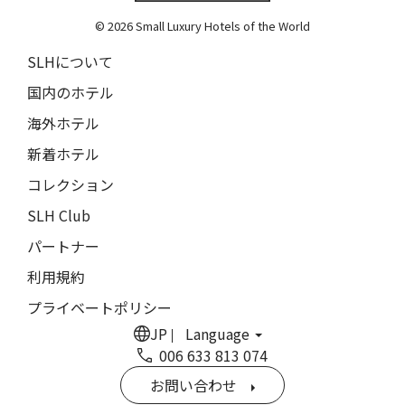
The Grace
9人
8人
© 2026 Small Luxury Hotels of the World
閉じる
ムンドゥク・キャビンbyデサ・ヘイ
10人
9人
SLHについて
Munduk Cabins by Desa Hay
11人
10人
国内のホテル
シーナ・ヴィラ・マティルデ
Sina Villa Matilde
海外ホテル
12人
11人
新着ホテル
ザボラ・エステート
13人
12人
Zabola Estate
コレクション
14人
13人
ル・ヌメロ3・バイ・シャンパーニュ・ティエノー
SLH Club
Le N°3 by Champagne Thiénot
パートナー
15人
14人
トルフフス・リトリート
利用規約
16人
15人
Torfhús Retreat
プライベートポリシー
ランチャン・ナン・リトリート
17人
16人
JP
Language
Lchang Nang Retreat
006 633 813 074
18人
17人
ザ・パソナ ネイチャーバース・リトリート
お問い合わせ
THE PASONA Natureverse Retreat